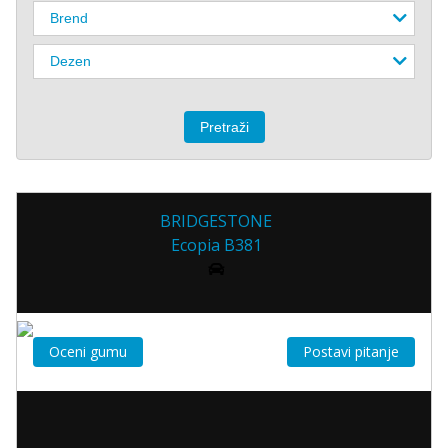
BRIDGESTONE
Ecopia B381
Oceni gumu
Postavi pitanje