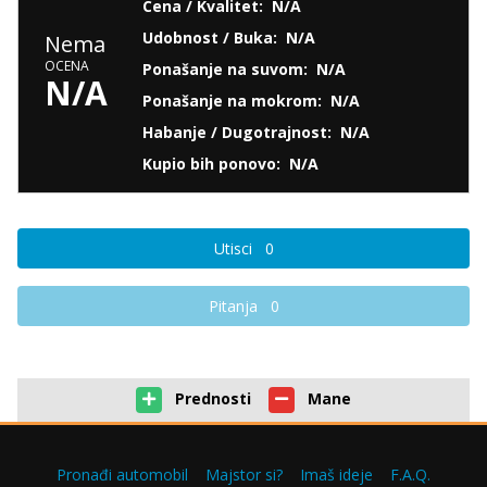
Cena / Kvalitet:
N/A
Udobnost / Buka:
N/A
Nema
OCENA
Ponašanje na suvom:
N/A
N/A
Ponašanje na mokrom:
N/A
Habanje / Dugotrajnost:
N/A
Kupio bih ponovo:
N/A
Utisci
0
Pitanja
0
Prednosti
Mane
Pronađi automobil
Majstor si?
Imaš ideje
F.A.Q.