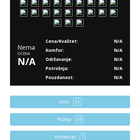
Cena/Kvalitet:
N/A
Nema
Komfor:
N/A
OCENA
N/A
Održavanje:
N/A
Potrošnja:
N/A
Pouzdanost:
N/A
Utisci
31
Pitanja
58
Komentari
7