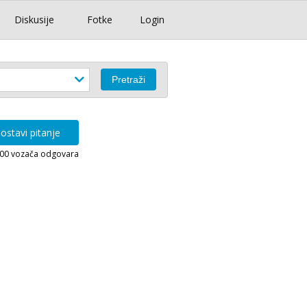
Diskusije
Fotke
Login
ostavi pitanje
000 vozača odgovara