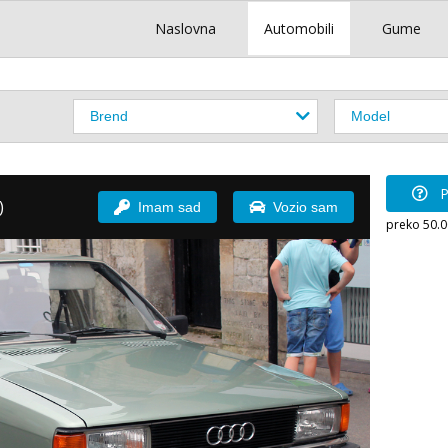
Naslovna
Automobili
Gume
P
)
Imam sad
Vozio sam
preko 50.