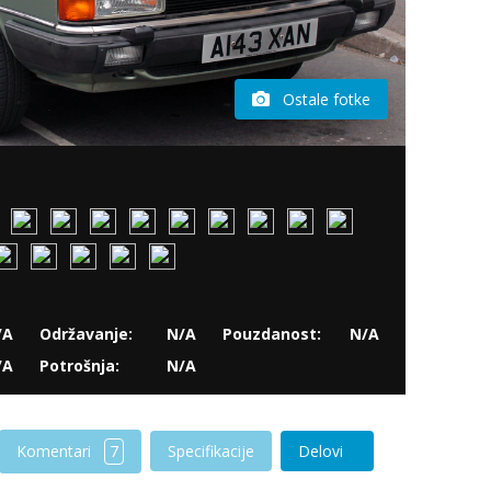
Ostale fotke
/A
Održavanje:
N/A
Pouzdanost:
N/A
/A
Potrošnja:
N/A
Komentari
7
Specifikacije
Delovi