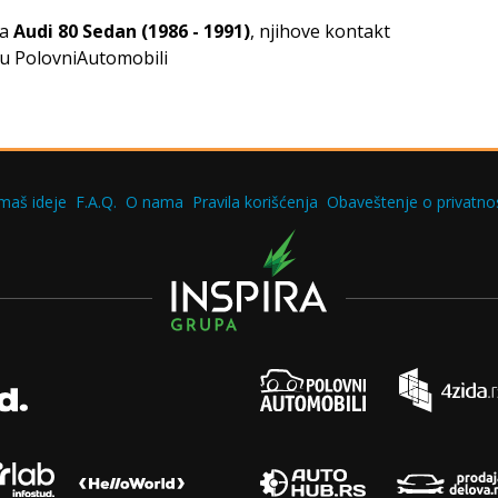
za
Audi 80 Sedan (1986 - 1991)
, njihove kontakt
tu PolovniAutomobili
maš ideje
F.A.Q.
O nama
Pravila korišćenja
Obaveštenje o privatnos