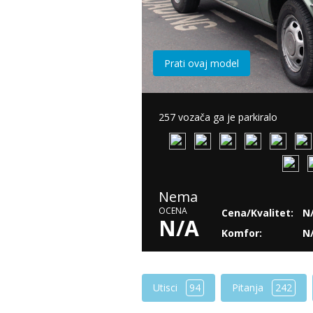
Prati ovaj model
257 vozača ga je parkiralo
Nema
OCENA
Cena/Kvalitet:
N
N/A
Komfor:
N
Utisci
94
Pitanja
242