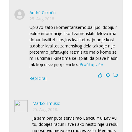
André Citroën
25. Aug 2018.
Upravo zato i komentarisemo,da ljudi dobiju r
ealne informacije.I kod zamenskih delova ima
dobar kvalitet i los,los kvalitet najmanje kost
a,dobar kvalitet zamenskog dela takodje nije
preterano jeftin.Ajde razmislite malo kome se
m Turcima i Kinezima se isplati da prave hladn
jak koji u krajnjoj ceni ko
...
Pročitaj više
Repliciraj
Marko Tmusic
25. Aug 2018.
Ja sam par puta servisirao Lanciu Y u Lav Au
tu, dobijes racun i sve i ako nesto nije u redu
na osnovu njega se i mozes zaliti. Menjao s