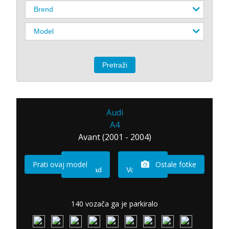
Audi
A4
Avant (2001 - 2004)
Prati ovaj model
Ostale fotke
Imam sad
Vozio sam
140 vozača ga je parkiralo