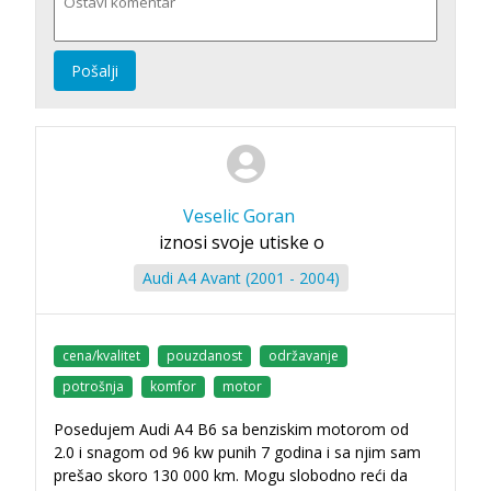
Pošalji
Veselic Goran
iznosi svoje utiske o
Audi A4 Avant (2001 - 2004)
cena/kvalitet
pouzdanost
održavanje
potrošnja
komfor
motor
Posedujem Audi A4 B6 sa benziskim motorom od
2.0 i snagom od 96 kw punih 7 godina i sa njim sam
prešao skoro 130 000 km. Mogu slobodno reći da