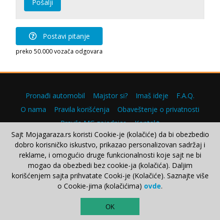
Pošalji
Postavi pitanje
preko 50.000 vozača odgovara
Pronađi automobil
Majstor si?
Imaš ideje
F.A.Q.
O nama
Pravila korišćenja
Obaveštenje o privatnosti
Pravila MG zajednice
Kontakt
Sajt Mojagaraza.rs koristi Cookie-je (kolačiće) da bi obezbedio
dobro korisničko iskustvo, prikazao personalizovan sadržaj i
reklame, i omogućio druge funkcionalnosti koje sajt ne bi
mogao da obezbedi bez cookie-ja (kolačića). Daljim
Copyright © 2000–2026.
korišćenjem sajta prihvatate Cooki-je (Kolačiće). Saznajte više
o Cookie-jima (kolačićima)
ovde
.
TOP
OK