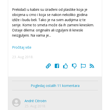
Prekidači u kabini su izrađeni od plastike koja je
obojena u crno i koja se nakon nekoliko godina
izliže i budu beli. Tako je na svim audijima iz te
serije. Kome to smeta može da ih zameni kineskim.
Ostaje dilema: originalni ali izguljeni ili kineski
neizguljeni. Na vama je...
Pročitaj više
23. Aug 2018.
Pogledaj ostalih 11 komentara
André Citroën
25. Aug 2018.