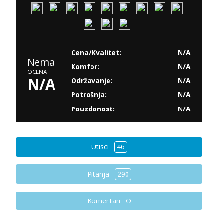
Cena/Kvalitet:
N/A
Nema
Komfor:
N/A
OCENA
N/A
Održavanje:
N/A
Potrošnja:
N/A
Pouzdanost:
N/A
Utisci
46
Pitanja
290
Komentari