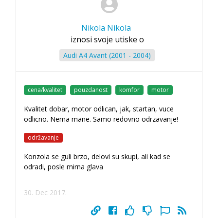
Nikola Nikola
iznosi svoje utiske o
Audi A4 Avant (2001 - 2004)
cena/kvalitet
pouzdanost
komfor
motor
Kvalitet dobar, motor odlican, jak, startan, vuce
odlicno. Nema mane. Samo redovno odrzavanje!
održavanje
Konzola se guli brzo, delovi su skupi, ali kad se
odradi, posle mirna glava
30. Dec 2017.