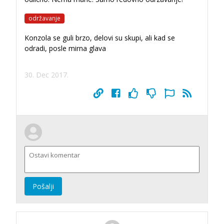
održavanje
Konzola se guli brzo, delovi su skupi, ali kad se
odradi, posle mirna glava
30. Dec 2017.
Pošalji