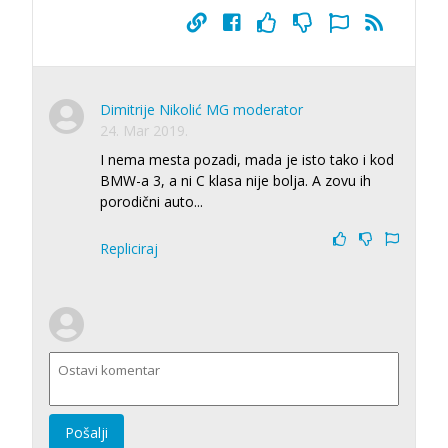
Dimitrije Nikolić MG moderator
24. Mar 2019.
I nema mesta pozadi, mada je isto tako i kod
BMW-a 3, a ni C klasa nije bolja. A zovu ih
porodični auto...
Repliciraj
Pošalji