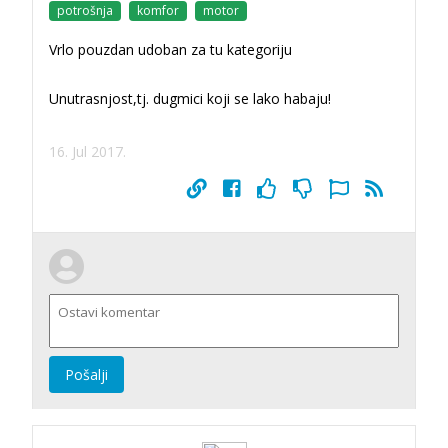
potrošnja
komfor
motor
Vrlo pouzdan udoban za tu kategoriju
Unutrasnjost,tj. dugmici koji se lako habaju!
16. Jul 2017.
Pošalji