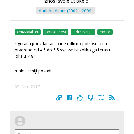
iznosi svoje utiske o
Audi A4 Avant (2001 - 2004)
cena/kvalitet
pouzdanost
održavanje
motor
siguran i pouzdan auto ide odlicno potrosnja na
otvoreno od 4.5 do 5.5 sve zavisi koliko ga teras u
lokalu 7-8
malo tesniji pozadi
05. Mar 2017.