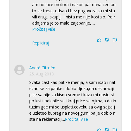
am nosace motora i nakon par dana ceo au
to se trese, otisao i bez pogovora su mi sta
vili drugi, skuplji, i nista me nije kostalo. Po r
adnjama je to malo zajebanije,
...
Pročitaj više
Repliciraj
André Citroën
25. Aug 2018.
Svaka cast kad patike menja,ja sam isao i nat
ezao se za patike i dobio djoku,na deklaraciji
pise sa nije za kisno vreme i kazu mi nosio si
po kisi i odlepile se i kraj price sa njima,a da ih
tuzim gde mi se usplati,coveku sa ovig sajta j
e uzleteo bubreg na novoj gumi,pa je dobio ni
sta na reklamaciji
...
Pročitaj više