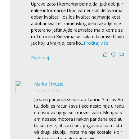
Upravo zato i komentarisemo,da ljudi dobiju r
ealne informacije.I kod zamenskih delova ima
dobar kvalitet i los,los kvalitet najmanje kost
a,dobar kvalitet zamenskog dela takodje nije
preterano jeftin.Ajde razmislite malo kome se
m Turcima i Kinezima se isplati da prave hladn
jak koji u krajnjoj ceni ko
...
Pročitaj više
Repliciraj
Marko Tmusic
25. Aug 2018.
Ja sam par puta servisirao Lanciu Y u Lav Au
tu, dobijes racun i sve i ako nesto nije u redu
na osnovu njega se i mozes zaliti. Menjao s
am nosace motora i nakon par dana ceo au
to se trese, otisao i bez pogovora su mi sta
vili drugi, skuplji, i nista me nije kostalo. Po r
adnjama je to malo zajebanije,
...