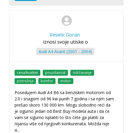
Veselic Goran
iznosi svoje utiske o
Audi A4 Avant (2001 - 2004)
cena/kvalitet
pouzdanost
održavanje
potrošnja
komfor
motor
Posedujem Audi A4 B6 sa benziskim motorom od
2.0 i snagom od 96 kw punih 7 godina i sa njim sam
prešao skoro 130 000 km. Mogu slobodno reći da
je sigurno jedan od Best Buy modela auta i da će
vam se sigurno isplatiti to što ćete ga platiti za
nijansu više od njegovih konkurenata. Možda nije
a
...