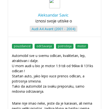
Aleksandar Savic
iznosi svoje utiske o
Audi A4 Avant (2001 - 2004)
pouzdanost
održavanje
potrošnja
motor
Automobil sve u svemu odlican, kvalitetan, lep,
atraktivan i dalje.
U mom audi u bio je motor 1.9 tdi od 96kw ili 131ks
odlican !
Startan auto, jako lepo vuce prenos odlican, a
potrosnja smesna.
Tako da automobil za svaku preporuku, samo
redovna odrzavanja.
Mane nije imao neke, jeste da je karavan, ali nema
nesto veliki prostor, zadnja klupa je tvrdja i nema