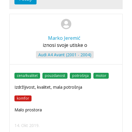
Marko Jeremić
iznosi svoje utiske o
Audi A4 Avant (2001 - 2004)
cena/kvalitet
pouzdanost
potrošnja
motor
Izdržljivost, kvalitet, mala potrošnja
komfor
Malo prostora
14. Okt 2019.