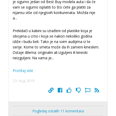
je sigurno jedan od Best Buy modela auta i da će
vam se sigurno isplatiti to što ćete ga platiti za
nijansu više od njegovih konkurenata. Možda nije
a
...
Prekidači u kabini su izrađeni od plastike koja je
obojena u crno i koja se nakon nekoliko godina
izliže i budu beli. Tako je na svim audijima iz te
serije. Kome to smeta može da ih zameni kineskim.
Ostaje dilema: originalni ali izguljeni ili kineski
neizguljeni. Na vama je...
Pročitaj više
23. Aug 2018.
Pogledaj ostalih 11 komentara