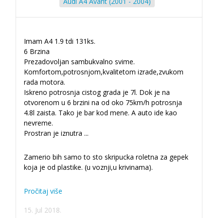
Audi A4 Avant (2001 - 2004)
Imam A4 1.9 tdi 131ks.
6 Brzina
Prezadovoljan sambukvalno svime.
Komfortom,potrosnjom,kvalitetom izrade,zvukom
rada motora.
Iskreno potrosnja cistog grada je 7l. Dok je na
otvorenom u 6 brzini na od oko 75km/h potrosnja
4.8l zaista. Tako je bar kod mene. A auto ide kao
nevreme.
Prostran je iznutra
...
Zamerio bih samo to sto skripucka roletna za gepek
koja je od plastike. (u voznji,u krivinama).
Pročitaj više
15. Jul 2018.