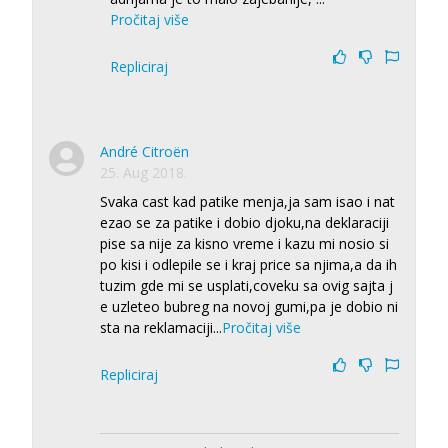
Pročitaj više
Repliciraj
André Citroën
25. Aug 2018.
Svaka cast kad patike menja,ja sam isao i nat
ezao se za patike i dobio djoku,na deklaraciji
pise sa nije za kisno vreme i kazu mi nosio si
po kisi i odlepile se i kraj price sa njima,a da ih
tuzim gde mi se usplati,coveku sa ovig sajta j
e uzleteo bubreg na novoj gumi,pa je dobio ni
sta na reklamaciji
...
Pročitaj više
Repliciraj