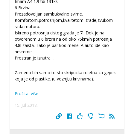
Imam A4 1.9 tdi 131ks.
6 Brzina
Prezadovoljan sambukvalno svime.
Komfortom,potrosnjom,kvalitetom izrade,zvukom
rada motora.
Iskreno potrosnja cistog grada je 7l. Dok je na
otvorenom u 6 brzini na od oko 75km/h potrosnja
4.8l zaista. Tako je bar kod mene. A auto ide kao
nevreme.
Prostran je iznutra
...
Zamerio bih samo to sto skripucka roletna za gepek
koja je od plastike. (u voznji,u krivinama).
Pročitaj više
15. Jul 2018.