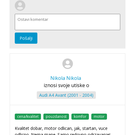
Pošalji
Nikola Nikola
iznosi svoje utiske o
Audi A4 Avant (2001 - 2004)
cena/kvalitet
pouzdanost
komfor
motor
Kvalitet dobar, motor odlican, jak, startan, vuce
odlicno. Nema mane. Samo redovno odrzavanje!