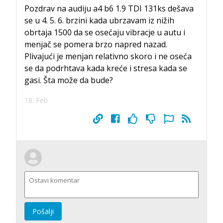
Pozdrav na audiju a4 b6 1.9 TDI 131ks dešava
se u 4. 5. 6. brzini kada ubrzavam iz nižih
obrtaja 1500 da se osećaju vibracje u autu i
menjač se pomera brzo napred nazad.
Plivajući je menjan relativno skoro i ne oseća
se da podrhtava kada kreće i stresa kada se
gasi. Šta može da bude?
18. Feb
Pošalji