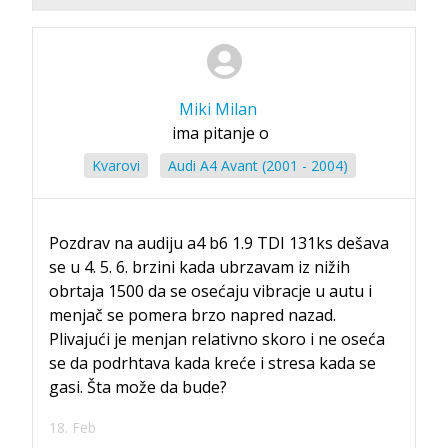
Miki Milan
ima pitanje o
Kvarovi
Audi A4 Avant (2001 - 2004)
Pozdrav na audiju a4 b6 1.9 TDI 131ks dešava
se u 4. 5. 6. brzini kada ubrzavam iz nižih
obrtaja 1500 da se osećaju vibracje u autu i
menjač se pomera brzo napred nazad.
Plivajući je menjan relativno skoro i ne oseća
se da podrhtava kada kreće i stresa kada se
gasi. Šta može da bude?
18. Feb