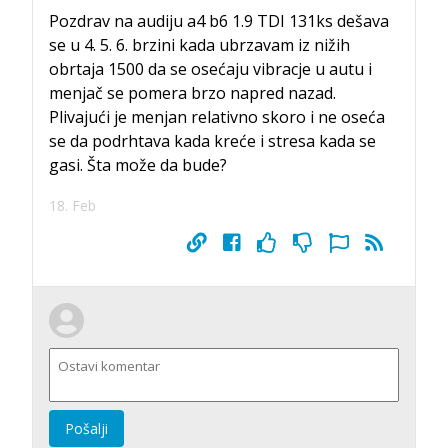
Pozdrav na audiju a4 b6 1.9 TDI 131ks dešava
se u 4. 5. 6. brzini kada ubrzavam iz nižih
obrtaja 1500 da se osećaju vibracje u autu i
menjač se pomera brzo napred nazad.
Plivajući je menjan relativno skoro i ne oseća
se da podrhtava kada kreće i stresa kada se
gasi. Šta može da bude?
18. Feb
Pošalji