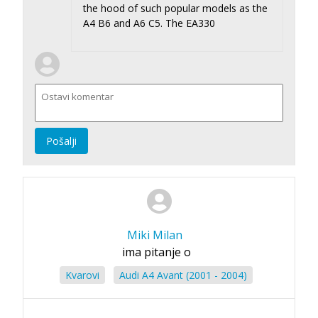
since 2007 they began to be replaced by
the hood of such popular models as the
EA888 units. But atmospheric engines of
A4 B6 and A6 C5. The EA330
the EA113 series are still being
assembled for the developing market.
Pošalji
Miki Milan
ima pitanje o
Kvarovi
Audi A4 Avant (2001 - 2004)