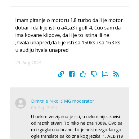
Imam pitanje o motoru 1.8 turbo da li je motor
dobar i da li je isti u a4,,a3 i golf 4, čuo sam da
ima kovane klipove, da li je to istina ili ne
,hvala unapred,da li je isti sa 150ks i sa 163 ks
u audiju hvala unapred
29. Aug 2024.
Dimitrije Nikolić MG moderator
06. Sep 2024.
U nekim verzijama je isti, u nekim nije, zavisi
od raznih stvari. To niko ne zna 100%. Ovo sa
m izguglao na brzinu, to je neki nezgodan go
ogle translate sa ko zna kog jezika: 1. AEB (19