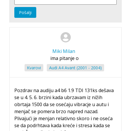
Pošalji
Miki Milan
ima pitanje o
Kvarovi
Audi A4 Avant (2001 - 2004)
Pozdrav na audiju a4 b6 1.9 TDI 131ks dešava
se u 4. 5. 6. brzini kada ubrzavam iz nižih
obrtaja 1500 da se osećaju vibracje u autu i
menjač se pomera brzo napred nazad.
Plivajući je menjan relativno skoro i ne oseća
se da podrhtava kada kreće i stresa kada se