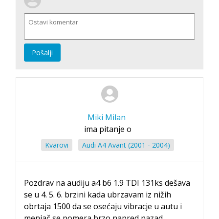
Pošalji
Miki Milan
ima pitanje o
Kvarovi
Audi A4 Avant (2001 - 2004)
Pozdrav na audiju a4 b6 1.9 TDI 131ks dešava
se u 4. 5. 6. brzini kada ubrzavam iz nižih
obrtaja 1500 da se osećaju vibracje u autu i
menjač se pomera brzo napred nazad.