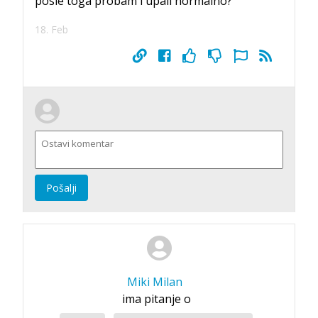
posle toga probam i upali normalno?
18. Feb
Pošalji
Miki Milan
ima pitanje o