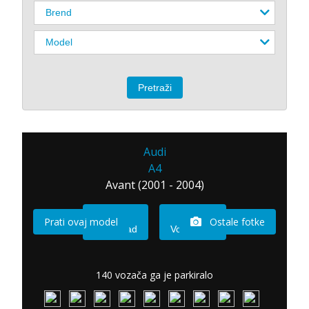
Audi
A4
Avant (2001 - 2004)
Prati ovaj model
Ostale fotke
Imam sad
Vozio sam
140 vozača ga je parkiralo