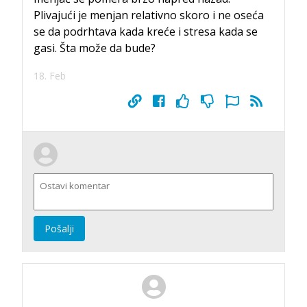
Plivajući je menjan relativno skoro i ne oseća
se da podrhtava kada kreće i stresa kada se
gasi. Šta može da bude?
18. Feb
Pošalji