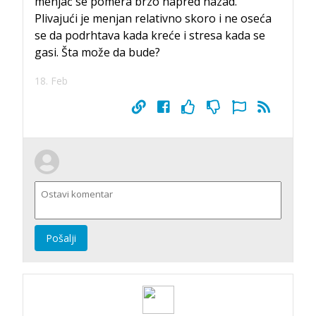
menjač se pomera brzo napred nazad.
Plivajući je menjan relativno skoro i ne oseća
se da podrhtava kada kreće i stresa kada se
gasi. Šta može da bude?
18. Feb
Pošalji