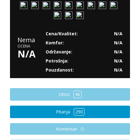
Cena/Kvalitet:
N/A
Nema
Komfor:
N/A
OCENA
N/A
Održavanje:
N/A
Potrošnja:
N/A
Pouzdanost:
N/A
Utisci
46
Pitanja
290
Komentari