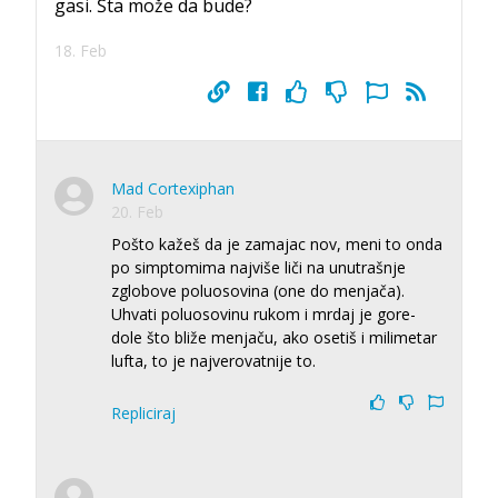
gasi. Šta može da bude?
18. Feb
Mad Cortexiphan
20. Feb
Pošto kažeš da je zamajac nov, meni to onda
po simptomima najviše liči na unutrašnje
zglobove poluosovina (one do menjača).
Uhvati poluosovinu rukom i mrdaj je gore-
dole što bliže menjaču, ako osetiš i milimetar
lufta, to je najverovatnije to.
Repliciraj