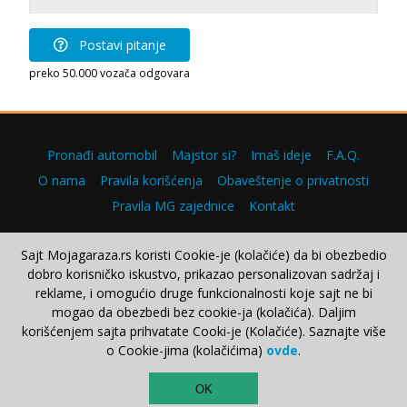
Postavi pitanje
preko 50.000 vozača odgovara
Pronađi automobil
Majstor si?
Imaš ideje
F.A.Q.
O nama
Pravila korišćenja
Obaveštenje o privatnosti
Pravila MG zajednice
Kontakt
Sajt Mojagaraza.rs koristi Cookie-je (kolačiće) da bi obezbedio
dobro korisničko iskustvo, prikazao personalizovan sadržaj i
Copyright © 2000–2026.
reklame, i omogućio druge funkcionalnosti koje sajt ne bi
mogao da obezbedi bez cookie-ja (kolačića). Daljim
korišćenjem sajta prihvatate Cooki-je (Kolačiće). Saznajte više
o Cookie-jima (kolačićima)
ovde
.
TOP
OK