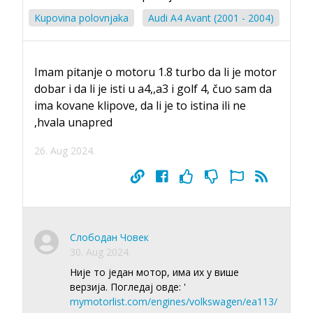
Kupovina polovnjaka
Audi A4 Avant (2001 - 2004)
Imam pitanje o motoru 1.8 turbo da li je motor
dobar i da li je isti u a4,,a3 i golf 4, čuo sam da
ima kovane klipove, da li je to istina ili ne
,hvala unapred
26. Aug 2024.
Слободан Човек
30. Aug 2024.
Није то један мотор, има их у више
верзија. Погледај овде: '
mymotorlist.com/engines/volkswagen/ea113/