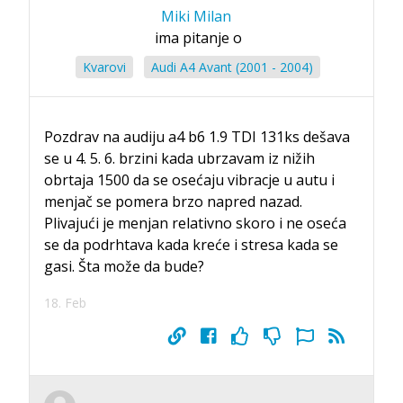
Miki Milan
ima pitanje o
Kvarovi
Audi A4 Avant (2001 - 2004)
Pozdrav na audiju a4 b6 1.9 TDI 131ks dešava
se u 4. 5. 6. brzini kada ubrzavam iz nižih
obrtaja 1500 da se osećaju vibracje u autu i
menjač se pomera brzo napred nazad.
Plivajući je menjan relativno skoro i ne oseća
se da podrhtava kada kreće i stresa kada se
gasi. Šta može da bude?
18. Feb