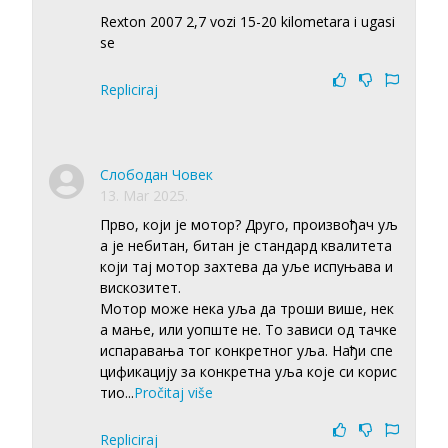
Rexton 2007 2,7 vozi 15-20 kilometara i ugasi
se
Repliciraj
Слободан Човек
13. Mar 2025.
Прво, који је мотор? Друго, произвођач уљ
а је небитан, битан је стандард квалитета
који тај мотор захтева да уље испуњава и
вискозитет.
Мотор може нека уља да троши више, нек
а мање, или уопште не. То зависи од тачке
испаравања тог конкретног уља. Нађи спе
цификацију за конкретна уља које си корис
тио
...
Pročitaj više
Repliciraj