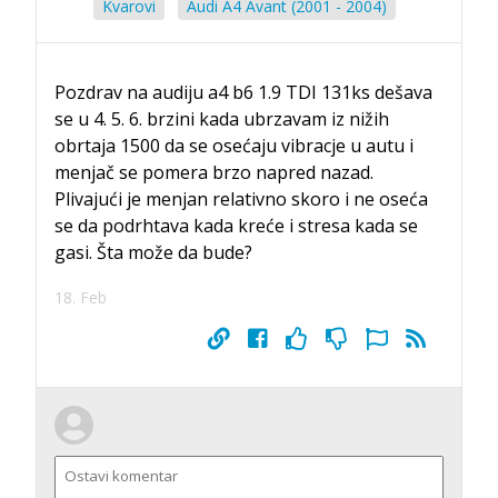
Kvarovi
Audi A4 Avant (2001 - 2004)
Pozdrav na audiju a4 b6 1.9 TDI 131ks dešava
se u 4. 5. 6. brzini kada ubrzavam iz nižih
obrtaja 1500 da se osećaju vibracje u autu i
menjač se pomera brzo napred nazad.
Plivajući je menjan relativno skoro i ne oseća
se da podrhtava kada kreće i stresa kada se
gasi. Šta može da bude?
18. Feb