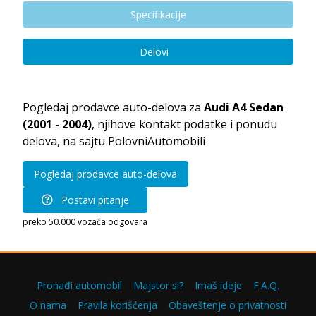
Specifikacije
Delovi
Pogledaj prodavce auto-delova za
Audi A4 Sedan
(2001 - 2004)
, njihove kontakt podatke i ponudu
delova, na sajtu PolovniAutomobili
Pogledaj prodavce auto-delova
Postavi pitanje
preko 50.000 vozača odgovara
Pronađi automobil
Majstor si?
Imaš ideje
F.A.Q.
O nama
Pravila korišćenja
Obaveštenje o privatnosti