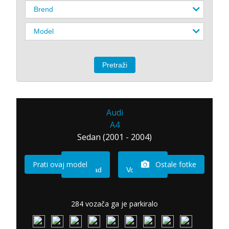
Audi
A4
Sedan (2001 - 2004)
Prati ovaj model
Ostale fotke
Imam sad
Vozio sam
284 vozača ga je parkiralo