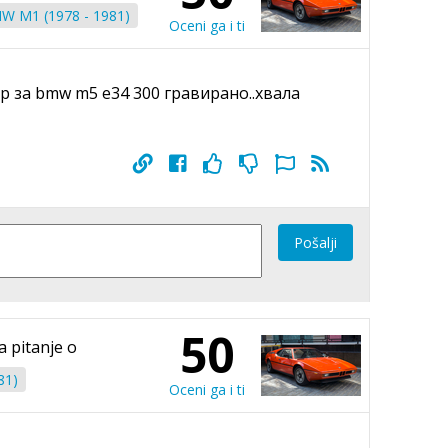
W M1 (1978 - 1981)
Oceni ga i ti
ер за bmw m5 e34 300 гравирано..хвала
Pošalji
50
a pitanje o
81)
Oceni ga i ti