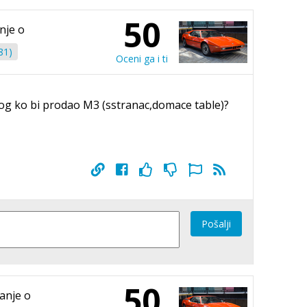
50
nje o
81)
Oceni ga i ti
ekog ko bi prodao M3 (sstranac,domace table)?
Pošalji
50
tanje o