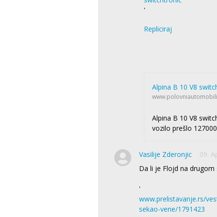
'
Repliciraj
Alpina B 10 V8 switc
www.polovniautomobil
Alpina B 10 V8 switc
vozilo prešlo 127000
Vasilije Zderonjic
09. A
Da li je Flojd na drugom 
'
www.prelistavanje.rs/vest
sekao-vene/1791423