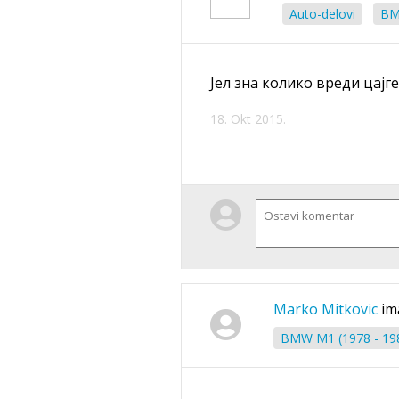
Auto-delovi
BM
Јел зна колико вреди цајг
18. Okt 2015.
Marko Mitkovic
im
BMW M1 (1978 - 19