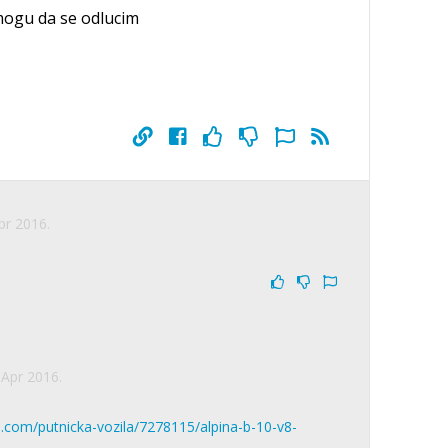
gu da se odlucim
pr 2016.
 Apr 2016.
.com/putnicka-vozila/7278115/alpina-b-10-v8-