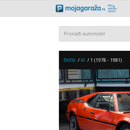
Pronađi automobil
BMW
/
M
/
1 (1978 - 1981)