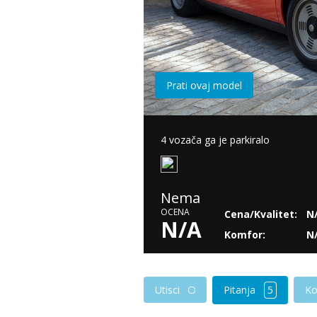
Prati ovaj model
4 vozača ga je parkiralo
Nema
OCENA
Cena/Kvalitet:
N
N/A
Komfor:
N
Pitanja
5
Utisci
Ko