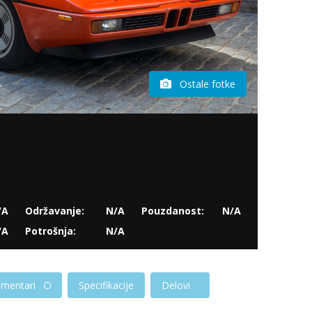
Ostale fotke
/A
Održavanje:
N/A
Pouzdanost:
N/A
/A
Potrošnja:
N/A
mentari
Specifikacije
Delovi