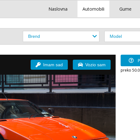
Naslovna
Automobili
Gume
P
Imam sad
Vozio sam
preko 50.