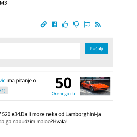
 M3
Pošalji
50
vic
ima pitanje o
81)
Oceni ga i ti
W 520 e34.Da li moze neka od Lamborghini-ja
 da ga nabudzim maloo?Hvala!