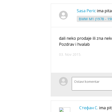
Sasa Peric
ima pita
BMW M1 (1978 - 19
dali neko prodaje ili zna n
Pozdrav i hvalab
03. Nov 2015.
Стефан С.
ima pi