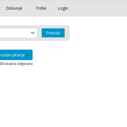
Diskusije
Fotke
Login
ostavi pitanje
000 vozača odgovara