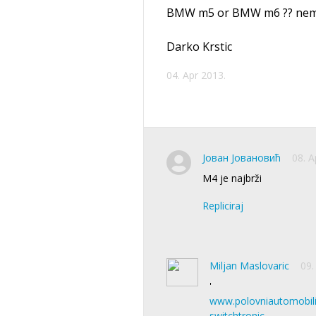
BMW m5 or BMW m6 ?? nemo
Darko Krstic
04. Apr 2013.
Јован Јовановић
08. A
M4 je najbrži
Repliciraj
Miljan Maslovaric
09.
'
www.polovniautomobili
switchtronic