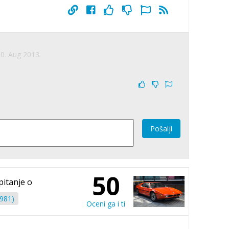
0. Aug 2013.
Pošalji
50
pitanje o
981)
Oceni ga i ti