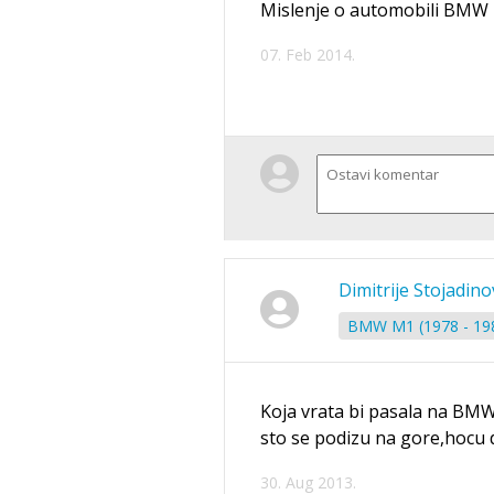
Mislenje o automobili BMW
07. Feb 2014.
Dimitrije Stojadino
BMW M1 (1978 - 19
Koja vrata bi pasala na BM
sto se podizu na gore,hocu
30. Aug 2013.