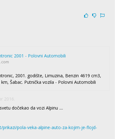
htronic 2001 - Polovni Automobili
i.com
htronic, 2001. godište, Limuzina, Benzin 4619 cm3,
 km, Šabac. Putnička vozila - Polovni Automobili
pr 2016.
svetu dočekao da vozi Alpinu ....
/prikazi/pola-veka-alpine-auto-za-kojim-je-flojd-