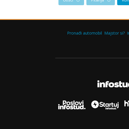
Pronađi automobil
Majstor si?
I