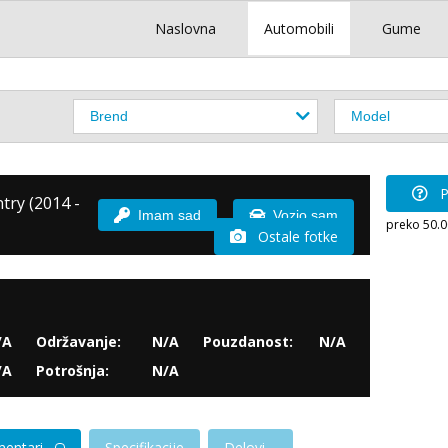
Naslovna
Automobili
Gume
P
try (2014 -
Imam sad
Vozio sam
preko 50.
Ostale fotke
/A
Održavanje:
N/A
Pouzdanost:
N/A
/A
Potrošnja:
N/A
entari
Specifikacije
Delovi