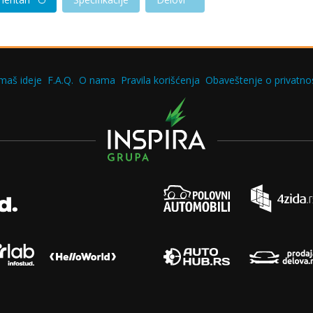
maš ideje
F.A.Q.
O nama
Pravila korišćenja
Obaveštenje o privatnos