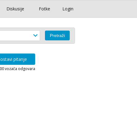
Diskusije
Fotke
Login
ostavi pitanje
000 vozača odgovara