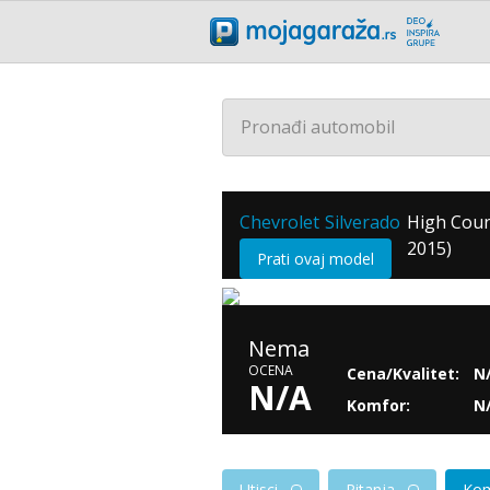
Pronađi automobil
Chevrolet
Silverado
High Coun
/
/
2015)
Prati ovaj model
Nema
OCENA
Cena/Kvalitet:
N
N/A
Komfor:
N
Utisci
Pitanja
Kom