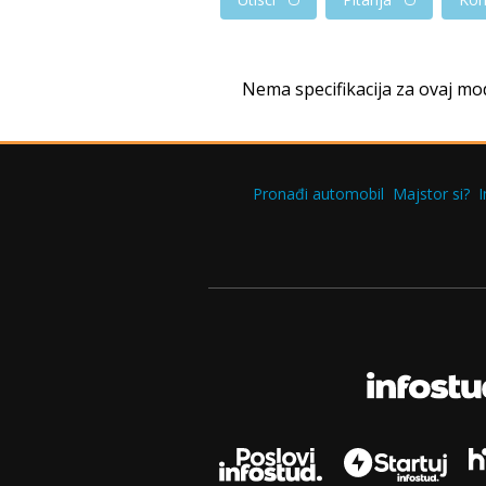
Nema specifikacija za ovaj mo
Pronađi automobil
Majstor si?
I