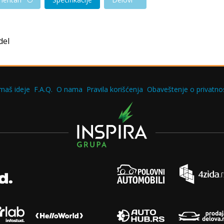
del
maš ideje
F.A.Q.
O nama
Pravila korišćenja
Obaveštenje o privatnos