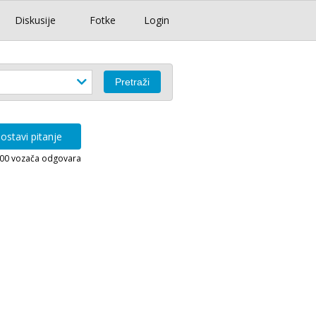
Diskusije
Fotke
Login
ostavi pitanje
000 vozača odgovara