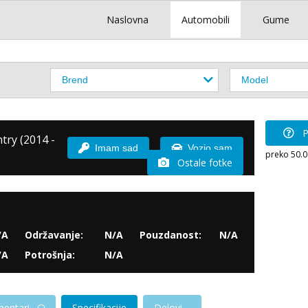
Naslovna
Automobili
Gume
P
try (2014 -
Imam sad
Vozio sam
preko 50.
Ostale fotke
/A
Održavanje:
N/A
Pouzdanost:
N/A
/A
Potrošnja:
N/A
entari
Specifikacije
Delovi