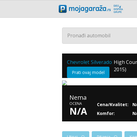
Pronađi automobil
Chevrolet
Silverado
High Coun
/
/
2015)
Prati ovaj model
Nema
OCENA
Cena/Kvalitet:
N
N/A
Komfor:
N
Utisci
Pitanja
Kom