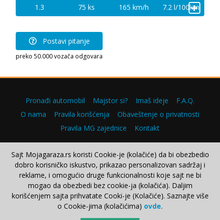
+
1.3
75 ks
165 km/h
7.2 l/100km
Postavi pitanje
preko 50.000 vozača odgovara
Pronađi automobil
Majstor si?
Imaš ideje
F.A.Q.
O nama
Pravila korišćenja
Obaveštenje o privatnosti
Pravila MG zajednice
Kontakt
Sajt Mojagaraza.rs koristi Cookie-je (kolačiće) da bi obezbedio
dobro korisničko iskustvo, prikazao personalizovan sadržaj i
Copyright © 2000–2026.
reklame, i omogućio druge funkcionalnosti koje sajt ne bi
mogao da obezbedi bez cookie-ja (kolačića). Daljim
korišćenjem sajta prihvatate Cooki-je (Kolačiće). Saznajte više
o Cookie-jima (kolačićima)
ovde
.