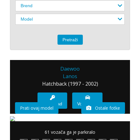
Daewoo
Lanos
Hatchback (1997 - 2002)
Imam sad
Vozio sam
Prati ovaj model
Ostale fotke
61 vozača ga je parkiralo