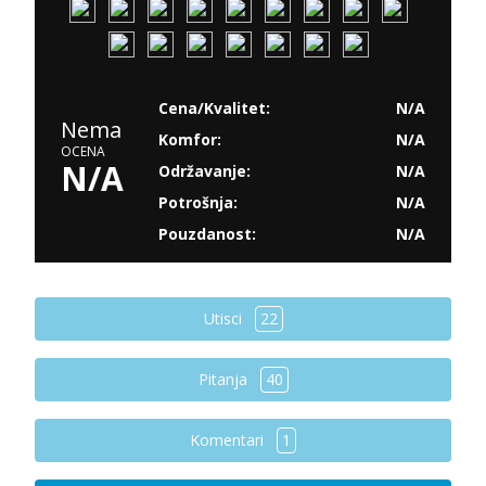
Cena/Kvalitet:
N/A
Nema
Komfor:
N/A
OCENA
N/A
Održavanje:
N/A
Potrošnja:
N/A
Pouzdanost:
N/A
Utisci
22
Pitanja
40
Komentari
1