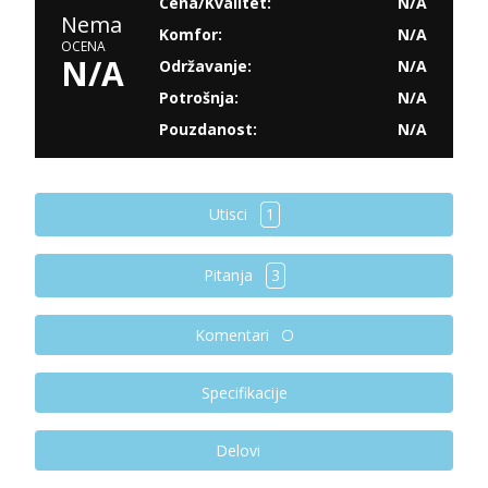
Cena/Kvalitet:
N/A
Nema
Komfor:
N/A
OCENA
N/A
Održavanje:
N/A
Potrošnja:
N/A
Pouzdanost:
N/A
Utisci
1
Pitanja
3
Komentari
Specifikacije
Delovi