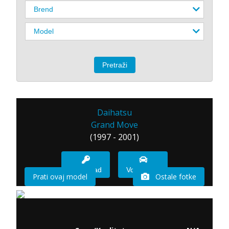
Daihatsu
Grand Move
(1997 - 2001)
Imam sad
Vozio sam
Prati ovaj model
Ostale fotke