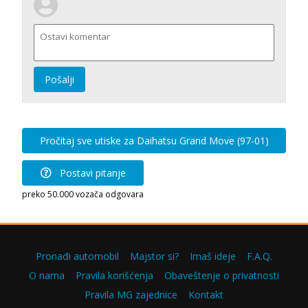
Pošalji
Pročitaj sve utiske za Daihatsu Grand Move (97-01)
Postavi pitanje
preko 50.000 vozača odgovara
Pronađi automobil
Majstor si?
Imaš ideje
F.A.Q.
O nama
Pravila korišćenja
Obaveštenje o privatnosti
Pravila MG zajednice
Kontakt