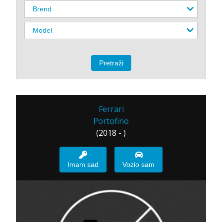
Ferrari
Portofino
(2018 - )
Imam sad
Vozio sam