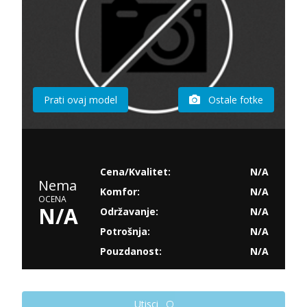
Prati ovaj model
Ostale fotke
Cena/Kvalitet:
N/A
Nema
Komfor:
N/A
OCENA
N/A
Održavanje:
N/A
Potrošnja:
N/A
Pouzdanost:
N/A
Utisci