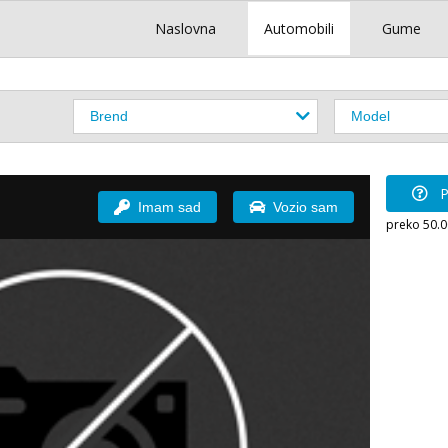
Naslovna
Automobili
Gume
P
Imam sad
Vozio sam
preko 50.