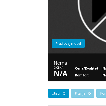
Prati ovaj model
Nema
OCENA
Cena/Kvalitet:
N
N/A
Komfor:
N
Utisci
Pitanja
Kom