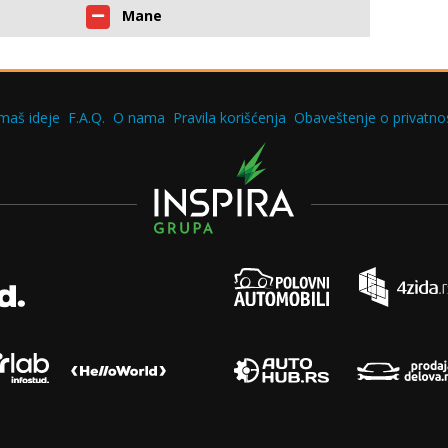
Mane
maš ideje
F.A.Q.
O nama
Pravila korišćenja
Obaveštenje o privatnos