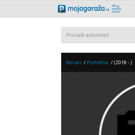
Pronađi automobil
Ferrari
/
Portofino
/
(2018 - )