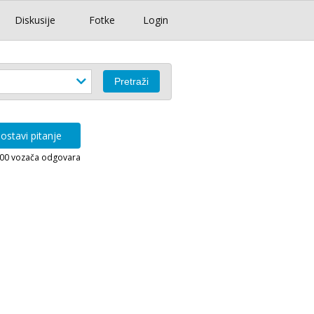
Diskusije
Fotke
Login
ostavi pitanje
000 vozača odgovara