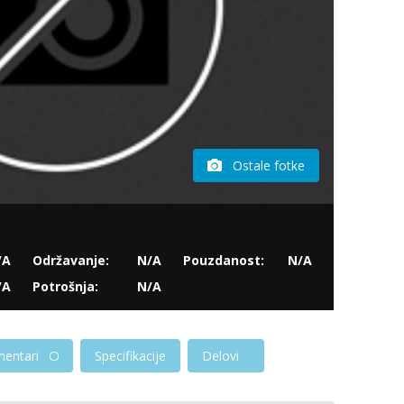
Ostale fotke
/A
Održavanje:
N/A
Pouzdanost:
N/A
/A
Potrošnja:
N/A
entari
Specifikacije
Delovi