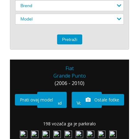
Fiat
Grande Punto
(2006 - 2010)
Prati ovaj model
Ostale fotke
Imam sad
Vozio sam
198 vozača ga je parkiralo