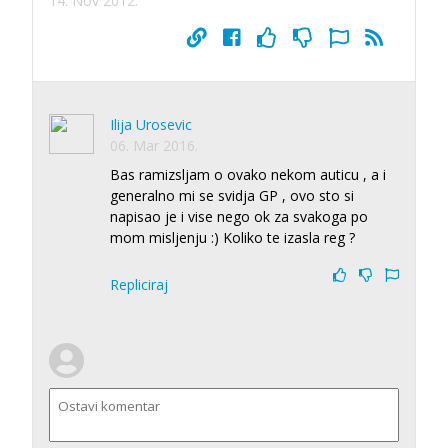
14. Nov 2012.
Ilija Urosevic
06. Mar 2016.
Bas ramizsljam o ovako nekom auticu , a i
generalno mi se svidja GP , ovo sto si
napisao je i vise nego ok za svakoga po
mom misljenju :) Koliko te izasla reg ?
Repliciraj