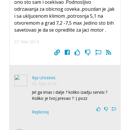
ono sto sam i ocekivao .Podnosljivo
odrzavanja za obicnog coveka ,pouzdan je ,jak
i sa ukljucenom klimom ,potrosnja 5,1 na
otvoremom a grad 7,2 -7,5 max .Jedino sto bih
savetovao je da se opredlite za jaci motor .
07. Mar 2014.
Ilija Urosevic
06. Mar 2016.
Jel ga imas i dalje ? koliko izadju servisi ?
Koliko je tvoj presao ? :) pozz
Repliciraj