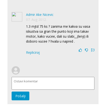
Admir Ake Nicevic
07. Aug 2012.
1.3 mjtd 75 ks ? zanima me kakva su vasa
iskustva sa gran the punto koji ima takav
motor, kako vucee, dali su slabi__(lenji) ili
doboro vucee ? hvala u napred .
Repliciraj
Pošalji