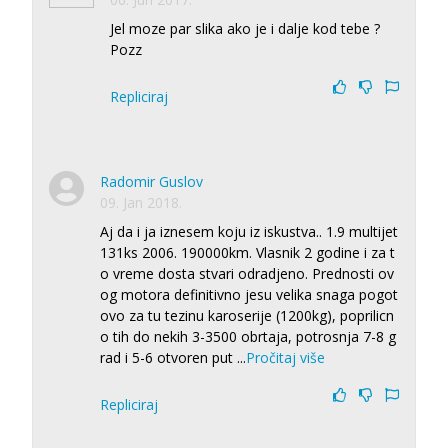
Jel moze par slika ako je i dalje kod tebe ?
Pozz
Repliciraj
Radomir Guslov
09. Jan 2018.
Aj da i ja iznesem koju iz iskustva.. 1.9 multijet
131ks 2006. 190000km. Vlasnik 2 godine i za t
o vreme dosta stvari odradjeno. Prednosti ov
og motora definitivno jesu velika snaga pogot
ovo za tu tezinu karoserije (1200kg), poprilicn
o tih do nekih 3-3500 obrtaja, potrosnja 7-8 g
rad i 5-6 otvoren put
...
Pročitaj više
Repliciraj