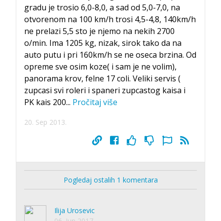
gradu je trosio 6,0-8,0, a sad od 5,0-7,0, na
otvorenom na 100 km/h trosi 4,5-4,8, 140km/h
ne prelazi 5,5 sto je njemo na nekih 2700
o/min. Ima 1205 kg, nizak, sirok tako da na
auto putu i pri 160km/h se ne oseca brzina. Od
opreme sve osim koze( i sam je ne volim),
panorama krov, felne 17 coli. Veliki servis (
zupcasi svi roleri i spaneri zupcastog kaisa i
PK kais 200
...
Pročitaj više
20. Sep 2013.
Pogledaj ostalih 1 komentara
Ilija Urosevic
06. Jun 2017.