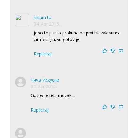
nisam tu
04. Apr 2015.
jebo te punto prokuha na prvi izlazak sunca
cim vidi guzvu gotov je
Repliciraj
Чича Искусни
04. Apr 2015.
Gotov je tebi mozak ..
Repliciraj