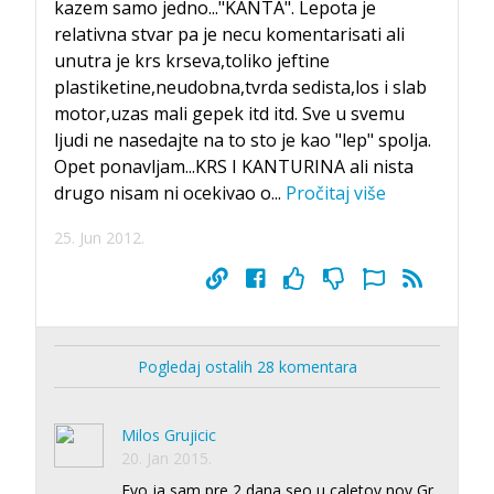
kazem samo jedno..."KANTA". Lepota je
relativna stvar pa je necu komentarisati ali
unutra je krs krseva,toliko jeftine
plastiketine,neudobna,tvrda sedista,los i slab
motor,uzas mali gepek itd itd. Sve u svemu
ljudi ne nasedajte na to sto je kao "lep" spolja.
Opet ponavljam...KRS I KANTURINA ali nista
drugo nisam ni ocekivao o
...
Pročitaj više
25. Jun 2012.
Pogledaj ostalih 28 komentara
Milos Grujicic
20. Jan 2015.
Evo ja sam pre 2 dana seo u caletov nov Gr