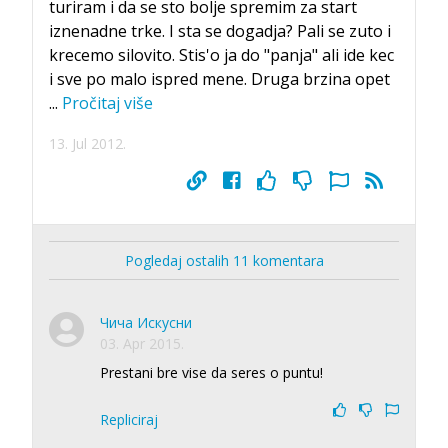
turiram i da se sto bolje spremim za start
iznenadne trke. I sta se dogadja? Pali se zuto i
krecemo silovito. Stis'o ja do "panja" ali ide kec
i sve po malo ispred mene. Druga brzina opet
...
Pročitaj više
13. Jul 2012.
Pogledaj ostalih 11 komentara
Чича Искусни
03. Apr 2015.
Prestani bre vise da seres o puntu!
Repliciraj