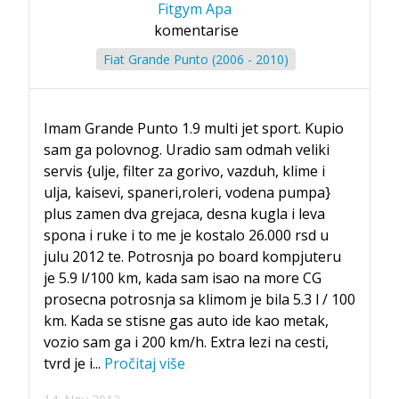
Fitgym Apa
komentarise
Fiat Grande Punto (2006 - 2010)
Imam Grande Punto 1.9 multi jet sport. Kupio
sam ga polovnog. Uradio sam odmah veliki
servis {ulje, filter za gorivo, vazduh, klime i
ulja, kaisevi, spaneri,roleri, vodena pumpa}
plus zamen dva grejaca, desna kugla i leva
spona i ruke i to me je kostalo 26.000 rsd u
julu 2012 te. Potrosnja po board kompjuteru
je 5.9 l/100 km, kada sam isao na more CG
prosecna potrosnja sa klimom je bila 5.3 l / 100
km. Kada se stisne gas auto ide kao metak,
vozio sam ga i 200 km/h. Extra lezi na cesti,
tvrd je i
...
Pročitaj više