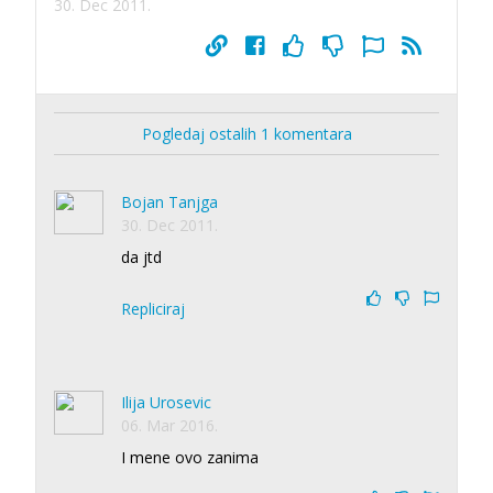
30. Dec 2011.
Pogledaj ostalih 1 komentara
Bojan Tanjga
30. Dec 2011.
da jtd
Repliciraj
Ilija Urosevic
06. Mar 2016.
I mene ovo zanima