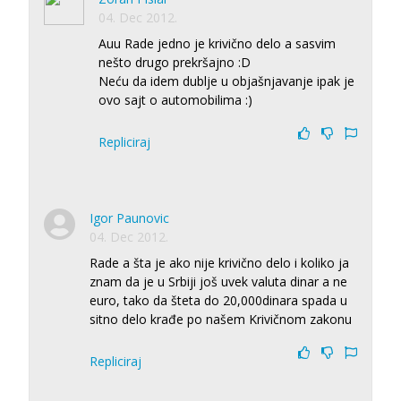
04. Dec 2012.
Auu Rade jedno je krivično delo a sasvim
nešto drugo prekršajno :D
Neću da idem dublje u objašnjavanje ipak je
ovo sajt o automobilima :)
Repliciraj
Igor Paunovic
04. Dec 2012.
Rade a šta je ako nije krivično delo i koliko ja
znam da je u Srbiji još uvek valuta dinar a ne
euro, tako da šteta do 20,000dinara spada u
sitno delo krađe po našem Krivičnom zakonu
Repliciraj