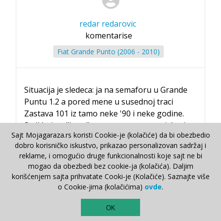
redar redarovic
komentarise
Fiat Grande Punto (2006 - 2010)
Situacija je sledeca: ja na semaforu u Grande
Puntu 1.2 a pored mene u susednoj traci
Zastava 101 iz tamo neke '90 i neke godine.
Sedi baja u "kecu",otvorenog prozora,izbacio
Sajt Mojagaraza.rs koristi Cookie-je (kolačiće) da bi obezbedio
lakat sa sve suncanim naocarima i turira svoju
dobro korisničko iskustvo, prikazao personalizovan sadržaj i
makinu ceka zuto. "E sad cu da ga oduvam"
reklame, i omogućio druge funkcionalnosti koje sajt ne bi
mislim se ja i ubacujem u prvu i krecem i ja da
mogao da obezbedi bez cookie-ja (kolačića). Daljim
turiram i da se sto bolje spremim za start
korišćenjem sajta prihvatate Cooki-je (Kolačiće). Saznajte više
iznenadne trke. I sta se dogadja? Pali se zuto i
o Cookie-jima (kolačićima)
ovde
.
krecemo silovito. Stis'o ja do "panja" ali ide kec
TOP
i sve po malo ispred mene. Druga brzina opet
OK
...
Pročitaj više