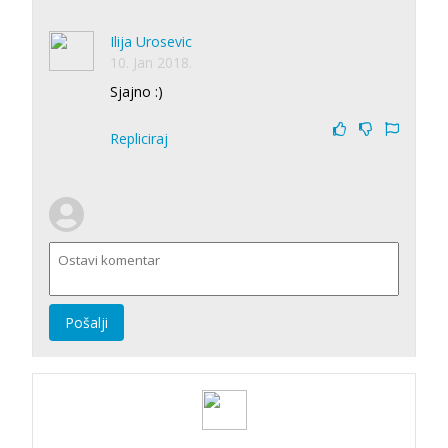
Ilija Urosevic
10. Jan 2018.
Sjajno :)
Repliciraj
Pošalji