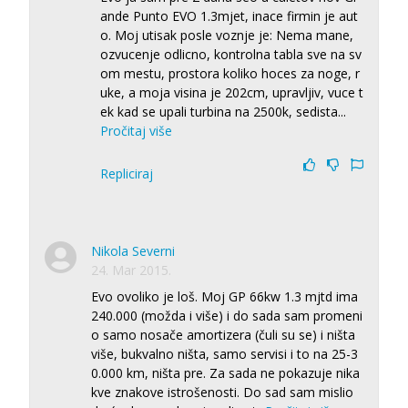
ande Punto EVO 1.3mjet, inace firmin je aut
o. Moj utisak posle voznje je: Nema mane,
ozvucenje odlicno, kontrolna tabla sve na sv
om mestu, prostora koliko hoces za noge, r
uke, a moja visina je 202cm, upravljiv, vuce t
ek kad se upali turbina na 2500k, sedista
...
Pročitaj više
Repliciraj
Nikola Severni
24. Mar 2015.
Evo ovoliko je loš. Moj GP 66kw 1.3 mjtd ima
240.000 (možda i više) i do sada sam promeni
o samo nosače amortizera (čuli su se) i ništa
više, bukvalno ništa, samo servisi i to na 25-3
0.000 km, ništa pre. Za sada ne pokazuje nika
kve znakove istrošenosti. Do sad sam mislio