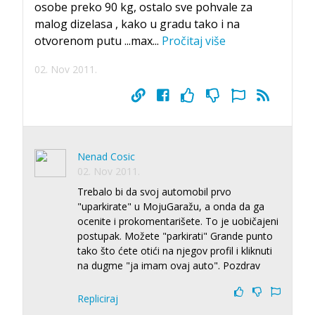
osobe preko 90 kg, ostalo sve pohvale za
malog dizelasa , kako u gradu tako i na
otvorenom putu ...max
...
Pročitaj više
02. Nov 2011.
Nenad Cosic
02. Nov 2011.
Trebalo bi da svoj automobil prvo
"uparkirate" u MojuGaražu, a onda da ga
ocenite i prokomentarišete. To je uobičajeni
postupak. Možete "parkirati" Grande punto
tako što ćete otići na njegov profil i kliknuti
na dugme "ja imam ovaj auto". Pozdrav
Repliciraj