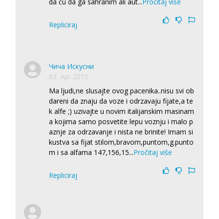
da ću da ga sahranim ali aut
...
Pročitaj više
Repliciraj
Чича Искусни
03. Apr 2015.
Ma ljudi,ne slusajte ovog pacenika..nisu svi ob
dareni da znaju da voze i odrzavaju fijate,a te
k alfe ;) uzivajte u novim italijanskim masinam
a kojima samo posvetite lepu voznju i malo p
aznje za odrzavanje i nista ne brinite! Imam si
kustva sa fijat stilom,bravom,puntom,g.punto
m i sa alfama 147,156,15
...
Pročitaj više
Repliciraj