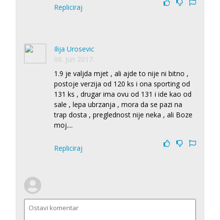
Repliciraj
Ilija Urosevic
06. Jun 2017.
1.9 je valjda mjet , ali ajde to nije ni bitno ,
postoje verzija od 120 ks i ona sporting od
131 ks , drugar ima ovu od 131 i ide kao od
sale , lepa ubrzanja , mora da se pazi na
trap dosta , preglednost nije neka , ali Boze
moj....
Repliciraj