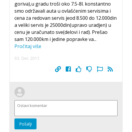
goriva),u gradu troši oko 7.5-8l. konstantno
smo održavali auta u ovlašćenim servisima i
cena za redovan servis jeod 8.500 do 12.000din
a veliki servis je 25000din(upravo uradjen) u
cenu je uračunato sve(delovi i rad). Prešao
sam 120.000km i jedine popravke va
...
Pročitaj više
03. Dec 2011.
Pošalji