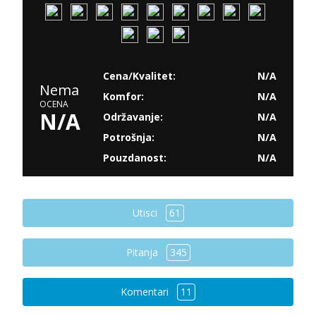
Cena/Kvalitet:
N/A
Nema
Komfor:
N/A
OCENA
N/A
Održavanje:
N/A
Potrošnja:
N/A
Pouzdanost:
N/A
Utisci
61
Pitanja
345
Komentari
11