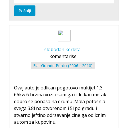
Pošalji
slobodan kerleta
komentarise
Fiat Grande Punto (2006 - 2010)
Ovaj auto je odlican pogotovo multijet 1.3
66kw 6 brzina vozio sam ga i ide kao metak i
dobro se ponasa na drumu .Mala potosnja
svega 3.8l na otvorenom i 5l po gradu i
stvarno jeftino odrzavanje cine ga odlicnim
autom za kupovinu.