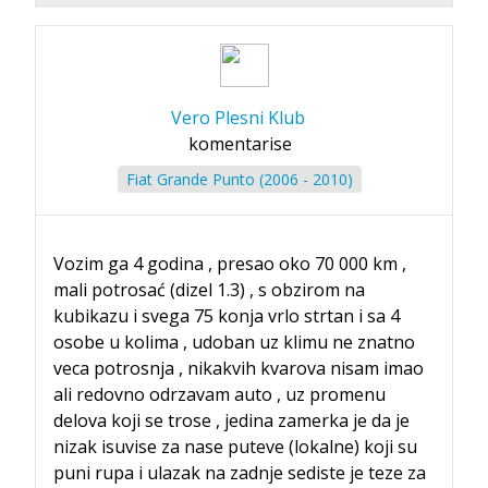
Vero Plesni Klub
komentarise
Fiat Grande Punto (2006 - 2010)
Vozim ga 4 godina , presao oko 70 000 km ,
mali potrosać (dizel 1.3) , s obzirom na
kubikazu i svega 75 konja vrlo strtan i sa 4
osobe u kolima , udoban uz klimu ne znatno
veca potrosnja , nikakvih kvarova nisam imao
ali redovno odrzavam auto , uz promenu
delova koji se trose , jedina zamerka je da je
nizak isuvise za nase puteve (lokalne) koji su
puni rupa i ulazak na zadnje sediste je teze za