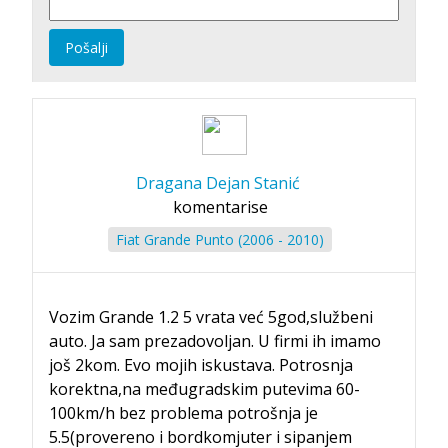
Pošalji
Dragana Dejan Stanić
komentarise
Fiat Grande Punto (2006 - 2010)
Vozim Grande 1.2 5 vrata već 5god,službeni
auto. Ja sam prezadovoljan. U firmi ih imamo
još 2kom. Evo mojih iskustava. Potrosnja
korektna,na međugradskim putevima 60-
100km/h bez problema potrošnja je
5.5(provereno i bordkomjuter i sipanjem