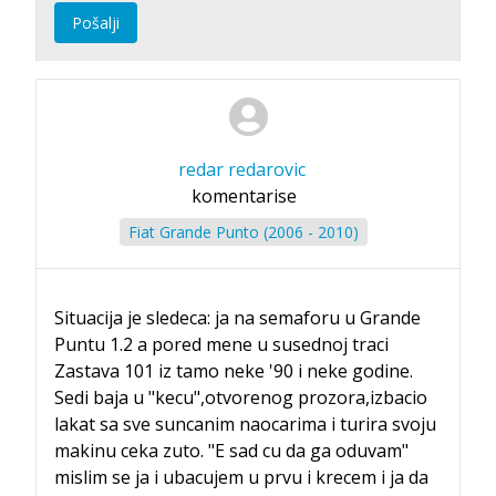
Pošalji
redar redarovic
komentarise
Fiat Grande Punto (2006 - 2010)
Situacija je sledeca: ja na semaforu u Grande
Puntu 1.2 a pored mene u susednoj traci
Zastava 101 iz tamo neke '90 i neke godine.
Sedi baja u "kecu",otvorenog prozora,izbacio
lakat sa sve suncanim naocarima i turira svoju
makinu ceka zuto. "E sad cu da ga oduvam"
mislim se ja i ubacujem u prvu i krecem i ja da