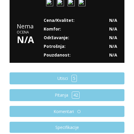
Cena/Kvalitet:
N/A
Nema
Komfor:
N/A
OCENA
N/A
Održavanje:
N/A
Potrošnja:
N/A
Pouzdanost:
N/A
Utisci
5
Pitanja
42
Komentari
Specifikacije