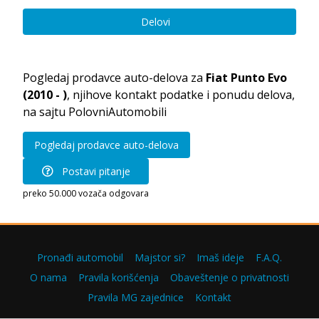
Delovi
Pogledaj prodavce auto-delova za
Fiat Punto Evo
(2010 - )
, njihove kontakt podatke i ponudu delova,
na sajtu PolovniAutomobili
Pogledaj prodavce auto-delova
Postavi pitanje
preko 50.000 vozača odgovara
Pronađi automobil
Majstor si?
Imaš ideje
F.A.Q.
O nama
Pravila korišćenja
Obaveštenje o privatnosti
Pravila MG zajednice
Kontakt