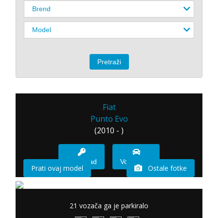
Fiat
Punto Evo
(2010 - )
Imam sad
Vozio sam
Prati ovaj model
Ostale fotke
21 vozača ga je parkiralo