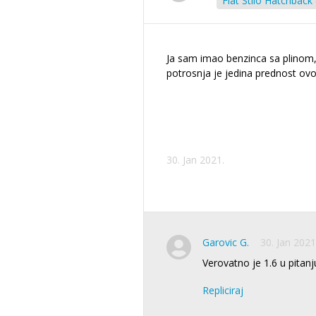
Fiat Stilo Hatchback
Ja sam imao benzinca sa plinom
potrosnja je jedina prednost ovo
30. Jan 2021.
Garovic G.
30. Jan 2021
Verovatno je 1.6 u pitanj
Repliciraj