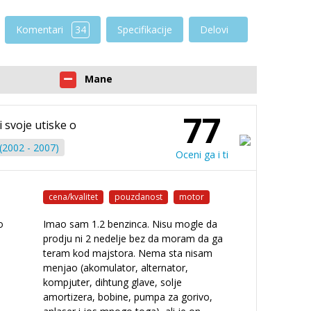
Komentari
34
Specifikacije
Delovi
Mane
77
i svoje utiske o
 (2002 - 2007)
Oceni ga i ti
cena/kvalitet
pouzdanost
motor
o
Imao sam 1.2 benzinca. Nisu mogle da
prodju ni 2 nedelje bez da moram da ga
teram kod majstora. Nema sta nisam
menjao (akomulator, alternator,
kompjuter, dihtung glave, solje
amortizera, bobine, pumpa za gorivo,