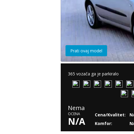
Prati ovaj model
365 vozača ga je parkiralo
Nema
OCENA
Cena/Kvalitet:
N
N/A
Komfor:
N