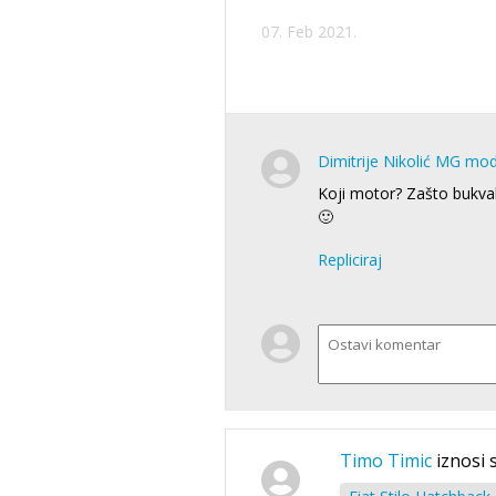
07. Feb 2021.
Dimitrije Nikolić MG mo
Koji motor? Zašto bukval
🙂
Repliciraj
Timo Timic
iznosi 