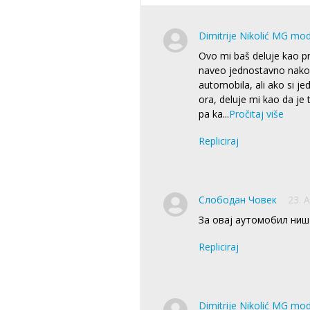
Dimitrije Nikolić MG mo
Ovo mi baš deluje kao pr
naveo jednostavno nako
automobila, ali ako si j
ora, deluje mi kao da je 
pa ka
...
Pročitaj više
Repliciraj
Слободан Човек
23. 
За овај аутомобил ниш
Repliciraj
Dimitrije Nikolić MG mo