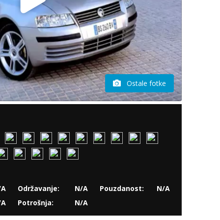
Ostale fotke
/A
Održavanje:
N/A
Pouzdanost:
N/A
/A
Potrošnja:
N/A