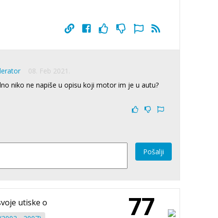
derator
08. Feb 2021.
no niko ne napiše u opisu koji motor im je u autu?
Pošalji
77
svoje utiske o