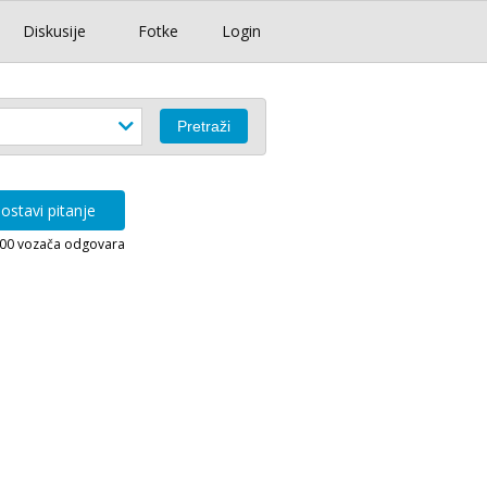
Diskusije
Fotke
Login
ostavi pitanje
000 vozača odgovara