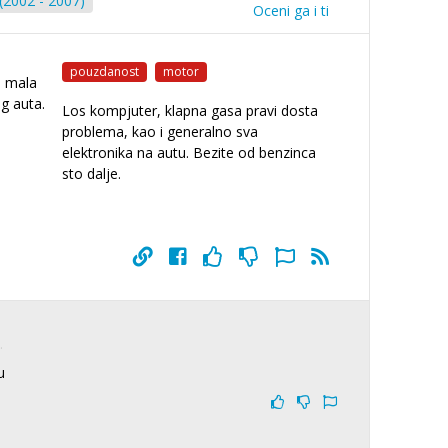
 (2002 - 2007)
Oceni ga i ti
pouzdanost
motor
, mala
g auta.
Los kompjuter, klapna gasa pravi dosta
problema, kao i generalno sva
elektronika na autu. Bezite od benzinca
sto dalje.
.
u