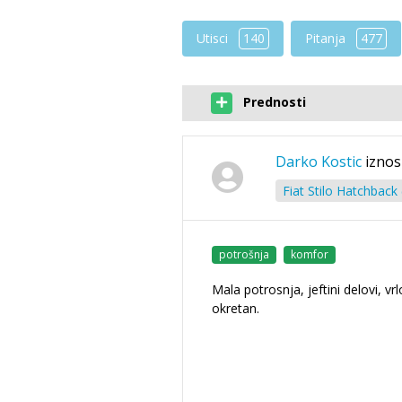
Utisci
140
Pitanja
477
Prednosti
Darko Kostic
iznos
Fiat Stilo Hatchback
potrošnja
komfor
Mala potrosnja, jeftini delovi, vrl
okretan.