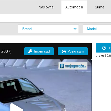
Naslovna
Automobili
Gume
P
 2007)
Imam sad
Vozio sam
preko 50.