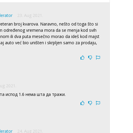
derator
23. Aug 2021.
eteran broj kvarova. Naravno, nešto od toga što si
n određenog vremena mora da se menja kod svih
ednom ili dva puta mesečno morao da ideš kod majst
taj auto već bio uništen i skrpljen samo za prodaju,
Aug 2021.
та испод 1.6 нема шта да тражи.
derator
24. Aug 2021.