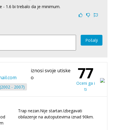
e - 1.6 bi trebalo da je minimum.
Pošalji
77
iznosi svoje utiske
ail.com
o
Oceni ga i
 (2002 - 2007)
ti
Trap nezan.Nije startan.Izbegavati
kod
obilazenje na autoputevima iznad 90km.
am