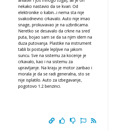
anlaser i jos mnogo toga), ali je on
nekako nastavio da se kvari. Od
elektronike o kabin
...
i nema sta nije
svakodnevno crkavalo. Auto nije imao
snage, prokuvavao je na uzbrdicama.
Neretko se desavalo da crkne na sred
puta, bojao sam se da sa njim idem na
duza putovanja. Plastike na instrument
tabli bi postajale lepljive na jakom
suncu. Sve na sistemu za kocenje je
crkavalo, kao i na sistemu za
upravljanje. Na kraju je motor zaribao i
morala je da se radi generalna, sto se
nije isplatilo. Auto za izbegavanje,
pogotovo 1.2 benzinci.