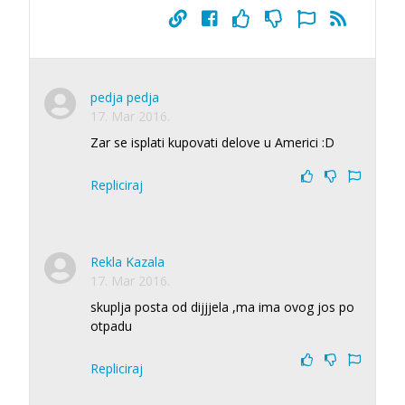
pedja pedja
17. Mar 2016.
Zar se isplati kupovati delove u Americi :D
Repliciraj
Rekla Kazala
17. Mar 2016.
skuplja posta od dijjjela ,ma ima ovog jos po
otpadu
Repliciraj