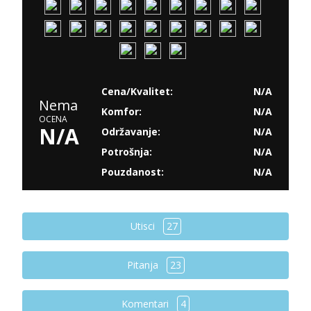
Cena/Kvalitet:
N/A
Nema
Komfor:
N/A
OCENA
N/A
Održavanje:
N/A
Potrošnja:
N/A
Pouzdanost:
N/A
Utisci
27
Pitanja
23
Komentari
4