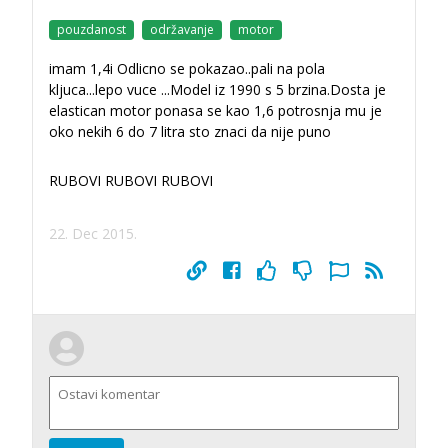
pouzdanost
održavanje
motor
imam 1,4i Odlicno se pokazao..pali na pola
kljuca...lepo vuce ...Model iz 1990 s 5 brzina.Dosta je
elastican motor ponasa se kao 1,6 potrosnja mu je
oko nekih 6 do 7 litra sto znaci da nije puno
RUBOVI RUBOVI RUBOVI
22. Dec 2015.