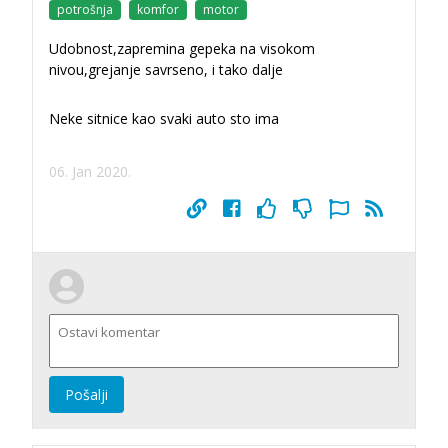
potrošnja
komfor
motor
Udobnost,zapremina gepeka na visokom
nivou,grejanje savrseno, i tako dalje
Neke sitnice kao svaki auto sto ima
06. Jan 2020.
Pošalji