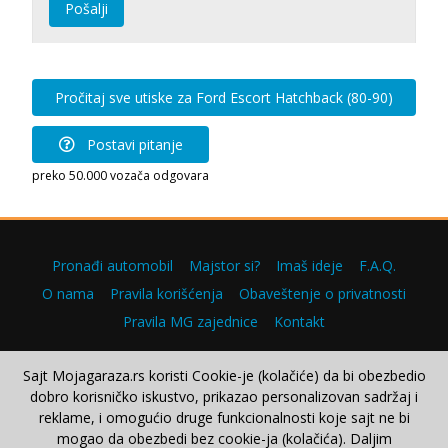
Pošalji
Pročitaj sve utiske za Ford Escort Hatchback (80-90)
Postavi pitanje
preko 50.000 vozača odgovara
Pronađi automobil
Majstor si?
Imaš ideje
F.A.Q.
O nama
Pravila korišćenja
Obaveštenje o privatnosti
Pravila MG zajednice
Kontakt
Sajt Mojagaraza.rs koristi Cookie-je (kolačiće) da bi obezbedio
dobro korisničko iskustvo, prikazao personalizovan sadržaj i
Copyright © 2000–2026.
reklame, i omogućio druge funkcionalnosti koje sajt ne bi
mogao da obezbedi bez cookie-ja (kolačića). Daljim