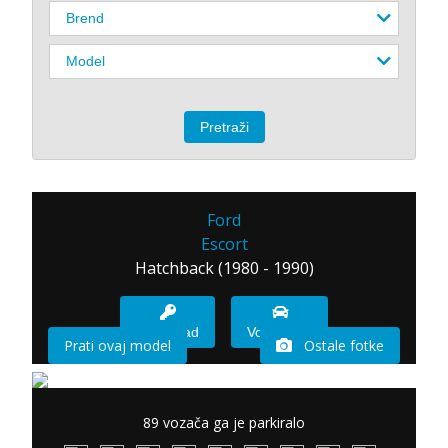
Ford
Escort
Hatchback (1980 - 1990)
Imam sad
Vozio sam
Prati ovaj model
Ostale fotke
89 vozača ga je parkiralo