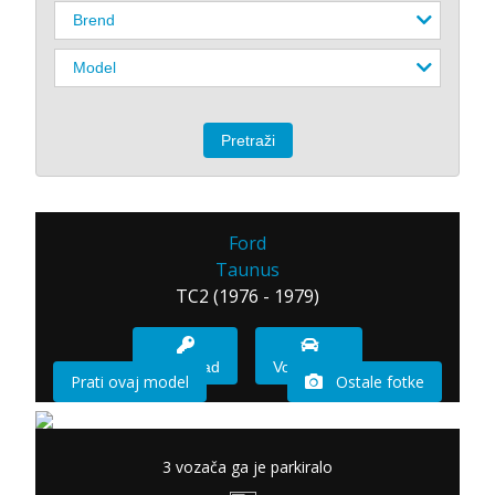
Ford
Taunus
TC2 (1976 - 1979)
Imam sad
Vozio sam
Prati ovaj model
Ostale fotke
3 vozača ga je parkiralo