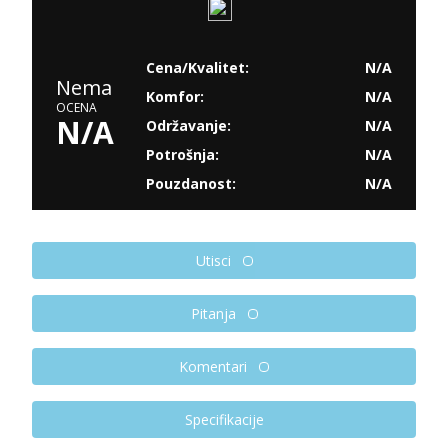
Cena/Kvalitet:
N/A
Nema
Komfor:
N/A
OCENA
N/A
Održavanje:
N/A
Potrošnja:
N/A
Pouzdanost:
N/A
Utisci
Pitanja
Komentari
Specifikacije