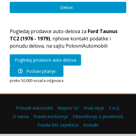
Delovi
Pogledaj prodavce auto-delova za
Ford Taunus
TC2 (1976 - 1979)
, njihove kontakt podatke i
ponudu delova, na sajtu PolovniAutomobili
Pogledaj prodavce auto-delova
Postavi pitanje
preko 50.000 vozača odgovara
Pronađi automobil
Majstor si?
Imaš ideje
F.A.Q.
O nama
Pravila korišćenja
Obaveštenje o privatnosti
Pravila MG zajednice
Kontakt