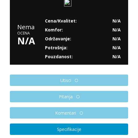
Cena/Kvalitet:
N/A
Nema
Komfor:
N/A
OCENA
N/A
Održavanje:
N/A
Potrošnja:
N/A
Pouzdanost:
N/A
Utisci
Pitanja
Komentari
Specifikacije