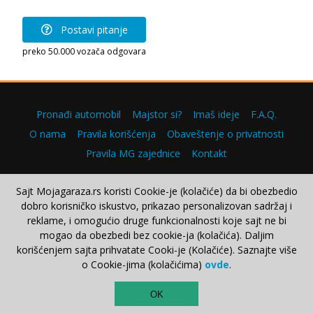
Postavi pitanje
preko 50.000 vozača odgovara
Pronađi automobil
Majstor si?
Imaš ideje
F.A.Q.
O nama
Pravila korišćenja
Obaveštenje o privatnosti
Pravila MG zajednice
Kontakt
Sajt Mojagaraza.rs koristi Cookie-je (kolačiće) da bi obezbedio
dobro korisničko iskustvo, prikazao personalizovan sadržaj i
Copyright © 2000–2026.
reklame, i omogućio druge funkcionalnosti koje sajt ne bi
mogao da obezbedi bez cookie-ja (kolačića). Daljim
korišćenjem sajta prihvatate Cooki-je (Kolačiće). Saznajte više
o Cookie-jima (kolačićima)
ovde
.
TOP
OK