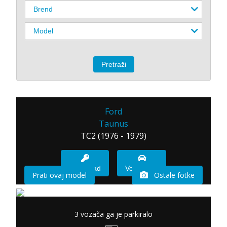
Ford
Taunus
TC2 (1976 - 1979)
Imam sad
Vozio sam
Prati ovaj model
Ostale fotke
3 vozača ga je parkiralo