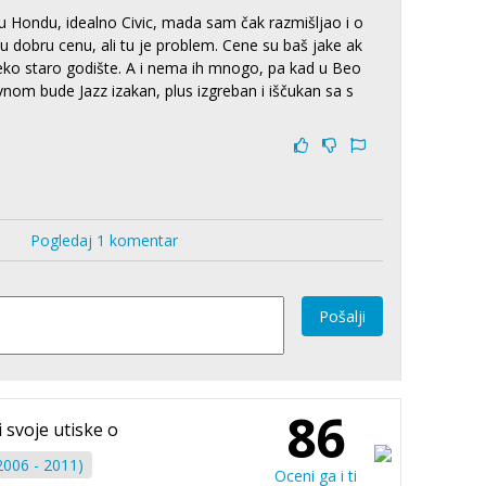
 Hondu, idealno Civic, mada sam čak razmišljao i o
u dobru cenu, ali tu je problem. Cene su baš jake ak
neko staro godište. A i nema ih mnogo, pa kad u Beo
om bude Jazz izakan, plus izgreban i iščukan sa s
Pogledaj 1 komentar
Pošalji
86
i svoje utiske o
2006 - 2011)
Oceni ga i ti