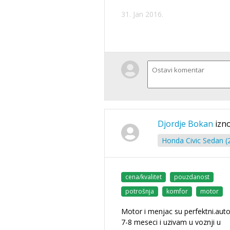
31. Jan 2016.
Djordje Bokan
izno
Honda Civic Sedan (
cena/kvalitet
pouzdanost
potrošnja
komfor
motor
Motor i menjac su perfektni.aut
7-8 meseci i uzivam u voznji u