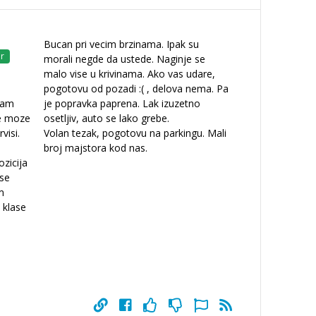
Bucan pri vecim brzinama. Ipak su
r
morali negde da ustede. Naginje se
malo vise u krivinama. Ako vas udare,
pogotovu od pozadi :( , delova nema. Pa
sam
je popravka paprena. Lak izuzetno
ne moze
osetljiv, auto se lako grebe.
visi.
Volan tezak, pogotovu na parkingu. Mali
broj majstora kod nas.
zicija
 se
m
e klase