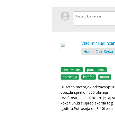
Vladimir Radinca
Honda Civic Sedan 
cena/kvalitet
pouzdanost
potrošnja
komfor
motor
Izuzetan motor,ok odrzavanje,i
pouzdan,preko 4000 obrtaja
rezi.Prostran i nekako mi je taj s
kokpit unutra ispred akorda tog
godista.Potrosnja od 8-10l plina.