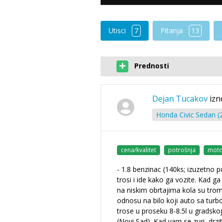
Utisci
7
Pitanja
13
Prednosti
Dejan Tucakov
izn
Honda Civic Sedan (
cena/kvalitet
potrošnja
moto
- 1.8 benzinac (140ks; izuzetno 
trosi i ide kako ga vozite. Kad ga
na niskim obrtajima kola su tro
odnosu na bilo koji auto sa turb
trose u proseku 8-8.5l u gradskoj
(Novi Sad). Kad vam se zuri, drzi