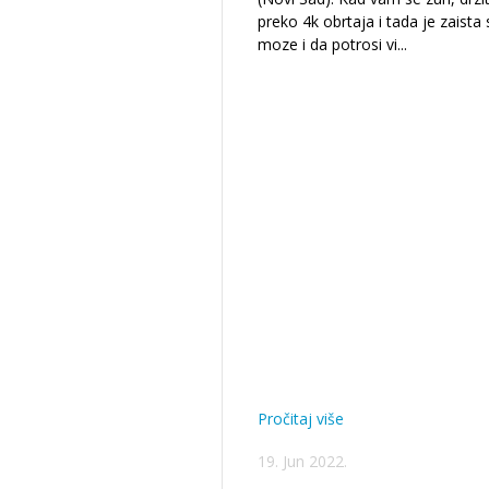
preko 4k obrtaja i tada je zaista 
moze i da potrosi vi
...
Pročitaj više
19. Jun 2022.