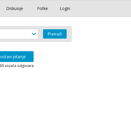
Diskusije
Fotke
Login
ostavi pitanje
000 vozača odgovara