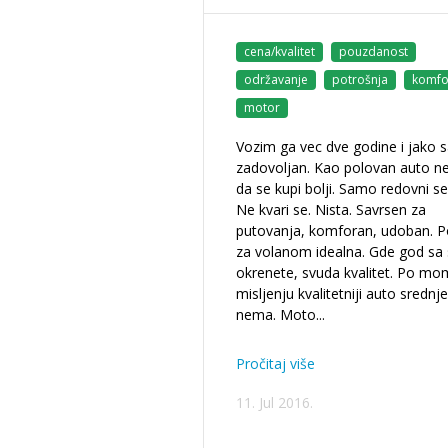
cena/kvalitet
pouzdanost
održavanje
potrošnja
komfo
motor
Vozim ga vec dve godine i jako 
zadovoljan. Kao polovan auto 
da se kupi bolji. Samo redovni ser
Ne kvari se. Nista. Savrsen za
putovanja, komforan, udoban. Po
za volanom idealna. Gde god sa
okrenete, svuda kvalitet. Po mo
misljenju kvalitetniji auto srednj
nema. Moto
...
Pročitaj više
11. Jul 2016.