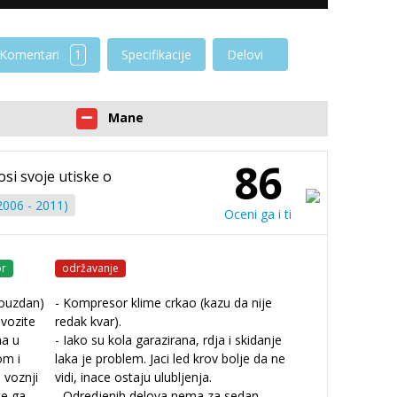
Komentari
1
Specifikacije
Delovi
Mane
86
osi svoje utiske o
2006 - 2011)
Oceni ga i ti
r
održavanje
pouzdan)
- Kompresor klime crkao (kazu da nije
 vozite
redak kvar).
ma u
- Iako su kola garazirana, rdja i skidanje
om i
laka je problem. Jaci led krov bolje da ne
 voznji
vidi, inace ostaju ulubljenja.
te ga
- Odredjenih delova nema za sedan.