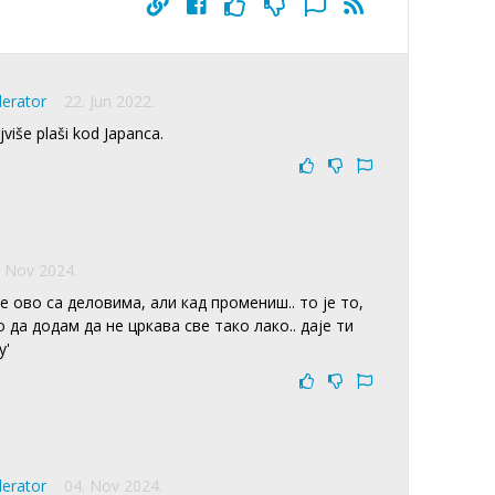
derator
22. Jun 2022.
više plaši kod Japanca.
. Nov 2024.
те ово са деловима, али кад промениш.. то је то,
да додам да не цркава све тако лако.. даје ти
у'
derator
04. Nov 2024.