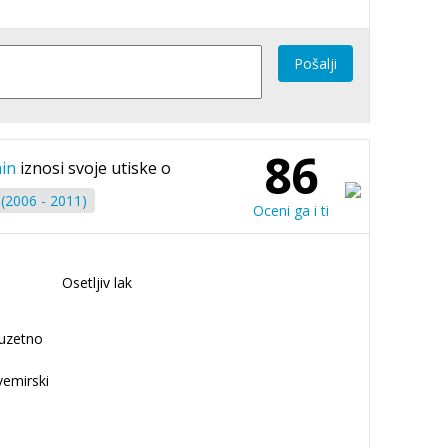
Pošalji
86
nin
iznosi svoje utiske o
(2006 - 2011)
Oceni ga i ti
Osetljiv lak
zuzetno
vemirski