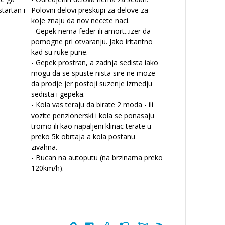
startan i
Polovni delovi preskupi za delove za
koje znaju da nov necete naci.
- Gepek nema feder ili amort
...
izer da
pomogne pri otvaranju. Jako iritantno
kad su ruke pune.
- Gepek prostran, a zadnja sedista iako
mogu da se spuste nista sire ne moze
da prodje jer postoji suzenje izmedju
sedista i gepeka.
- Kola vas teraju da birate 2 moda - ili
vozite penzionerski i kola se ponasaju
tromo ili kao napaljeni klinac terate u
preko 5k obrtaja a kola postanu
zivahna.
- Bucan na autoputu (na brzinama preko
120km/h).