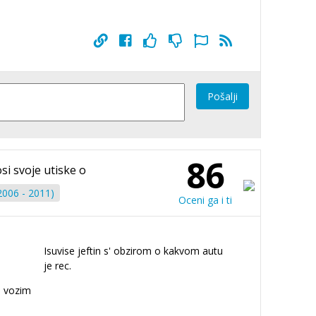
Pošalji
86
si svoje utiske o
2006 - 2011)
Oceni ga i ti
Isuvise jeftin s' obzirom o kakvom autu
je rec.
o vozim