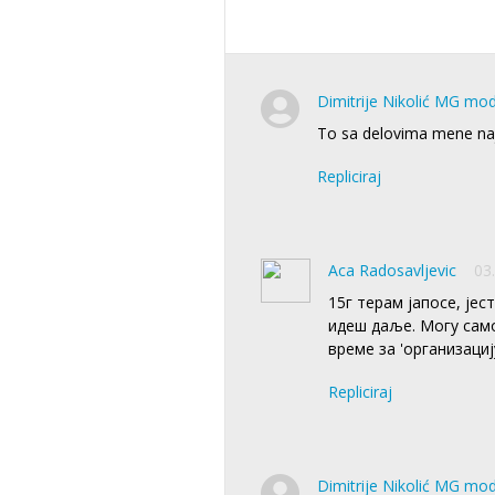
Dimitrije Nikolić MG mo
To sa delovima mene naj
Repliciraj
Aca Radosavljevic
03
15г терам јапосе, јес
идеш даље. Могу само 
време за 'организациј
Repliciraj
Dimitrije Nikolić MG mo