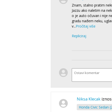
Znam, stalno pratim neku
Jazzu ako naletim na nek
o je auto očuvan i nije 
gradu nađem neku, uglavn
v
...
Pročitaj više
Repliciraj
Niksa Klecak
iznos
Honda Civic Sedan (