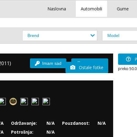
Naslovna
Automobili
Gume
P
2011)
Imam sad
Vozio sam
Ostale fotke
preko 50.
/A
Održavanje:
N/A
Pouzdanost:
N/A
/A
Potrošnja:
N/A