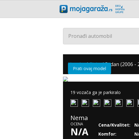
Pronađi automobil
Honda
/
Civic
/
Sedan (2006 - 
Prati ovaj model
19 vozača ga je parkiralo
Nema
OCENA
Cena/Kvalitet:
N
N/A
Komfor:
N