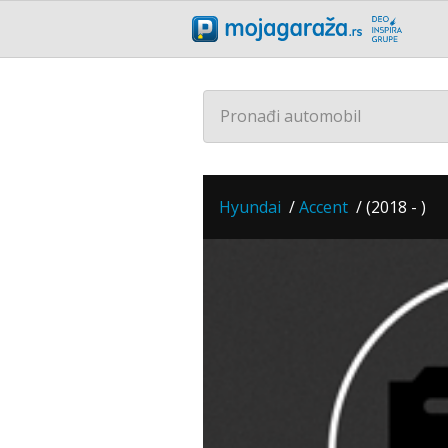
Pronađi automobil
Hyundai
/
Accent
/
(2018 - )