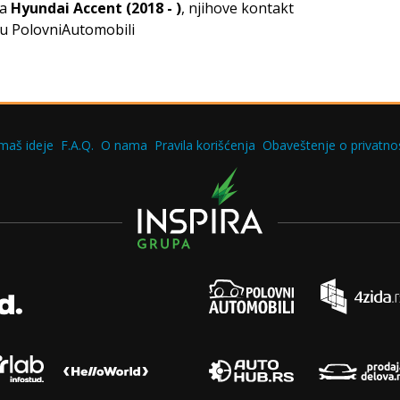
za
Hyundai Accent (2018 - )
, njihove kontakt
tu PolovniAutomobili
maš ideje
F.A.Q.
O nama
Pravila korišćenja
Obaveštenje o privatnos