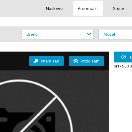
Naslovna
Automobili
Gume
P
Imam sad
Vozio sam
preko 50.