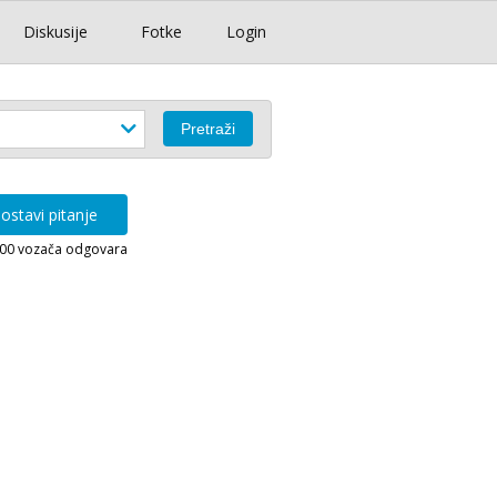
Diskusije
Fotke
Login
ostavi pitanje
000 vozača odgovara