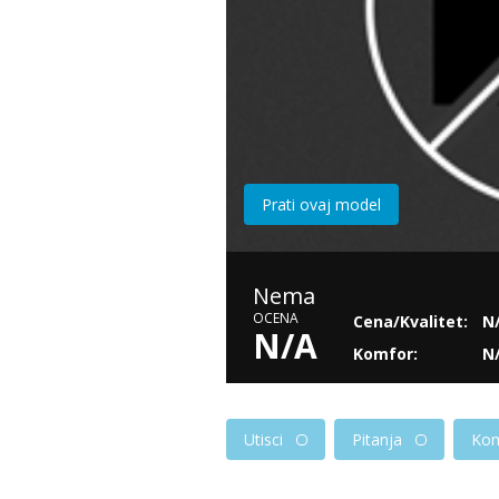
Prati ovaj model
Nema
OCENA
Cena/Kvalitet:
N
N/A
Komfor:
N
Utisci
Pitanja
Kom