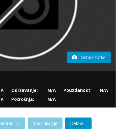
Ostale fotke
/A
Održavanje:
N/A
Pouzdanost:
N/A
/A
Potrošnja:
N/A
entari
Specifikacije
Delovi