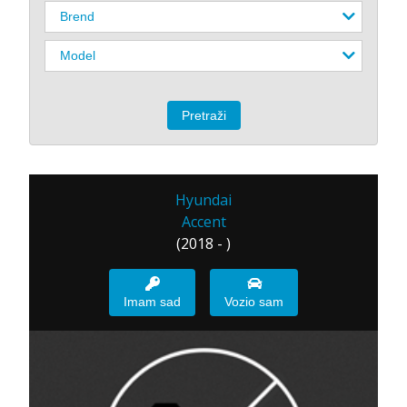
Hyundai
Accent
(2018 - )
Imam sad
Vozio sam