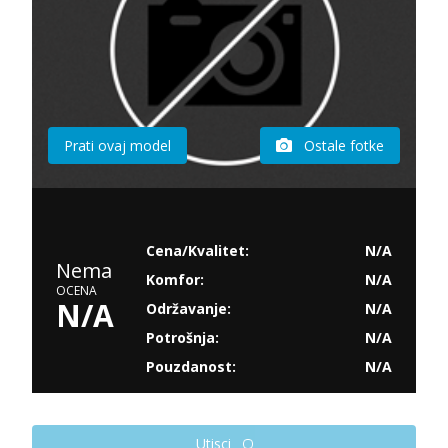
Prati ovaj model
Ostale fotke
Cena/Kvalitet:
N/A
Nema
Komfor:
N/A
OCENA
N/A
Održavanje:
N/A
Potrošnja:
N/A
Pouzdanost:
N/A
Utisci