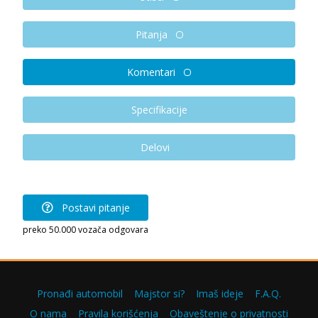
Pitanja
Komentari
Specifikacije
Delovi
Postavi pitanje
preko 50.000 vozača odgovara
Pronađi automobil
Majstor si?
Imaš ideje
F.A.Q.
O nama
Pravila korišćenja
Obaveštenje o privatnosti