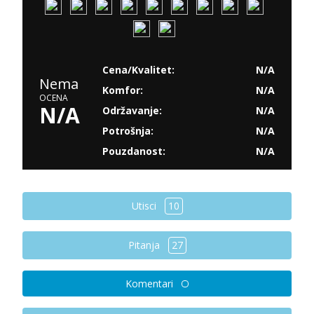
Cena/Kvalitet:
N/A
Nema
Komfor:
N/A
OCENA
N/A
Održavanje:
N/A
Potrošnja:
N/A
Pouzdanost:
N/A
Utisci
10
Pitanja
27
Komentari