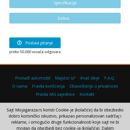
Specifikacije
Delovi
Postavi pitanje
preko 50.000 vozača odgovara
Pronađi automobil
Majstor si?
Imaš ideje
F.A.Q.
O nama
Pravila korišćenja
Obaveštenje o privatnosti
Pravila MG zajednice
Kontakt
Sajt Mojagaraza.rs koristi Cookie-je (kolačiće) da bi obezbedio
dobro korisničko iskustvo, prikazao personalizovan sadržaj i
Copyright © 2000–2026.
reklame, i omogućio druge funkcionalnosti koje sajt ne bi
mogao da obezbedi bez cookie-ja (kolačića). Daljim