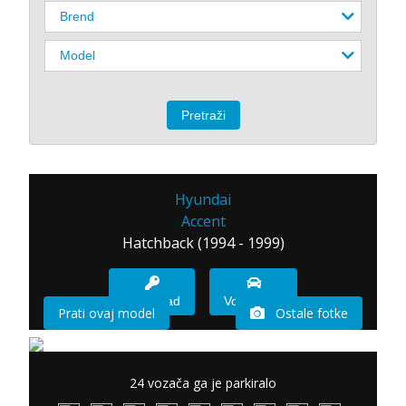
Hyundai
Accent
Hatchback (1994 - 1999)
Imam sad
Vozio sam
Prati ovaj model
Ostale fotke
24 vozača ga je parkiralo