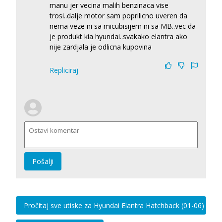
manu jer vecina malih benzinaca vise
trosi..dalje motor sam poprilicno uveren da
nema veze ni sa micubisijem ni sa MB..vec da
je produkt kia hyundai..svakako elantra ako
nije zardjala je odlicna kupovina
Repliciraj
Pošalji
Pročitaj sve utiske za Hyundai Elantra Hatchback (01-06)