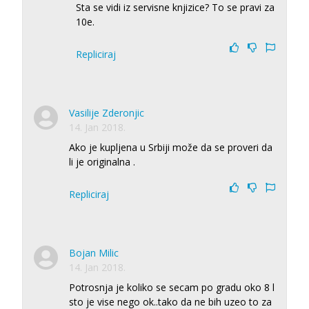
Sta se vidi iz servisne knjizice? To se pravi za
10e.
Repliciraj
Vasilije Zderonjic
14. Jan 2018.
Ako je kupljena u Srbiji može da se proveri da
li je originalna .
Repliciraj
Bojan Milic
14. Jan 2018.
Potrosnja je koliko se secam po gradu oko 8 l
sto je vise nego ok..tako da ne bih uzeo to za