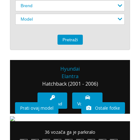
Hyundai
Elantra
Hatchback (2001 - 2006)
Imam sad
Vozio sam
Prati ovaj model
Ostale fotke
36 vozača ga je parkiralo