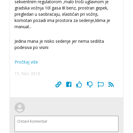
sekventnim regulatorom ,malo troši uglavnom je
gradska vožnja 10l gasa 8l benz, prostran gepek,
pregledan u saobraćaju, elastičan pri vožnji,
komotan pozadi ima prostora za sedenje,klima je
manual
...
Jedina mana je nisko sedenje jer nema sedišta
podesiva po visini
Pročitaj više
15. Nov 2018.