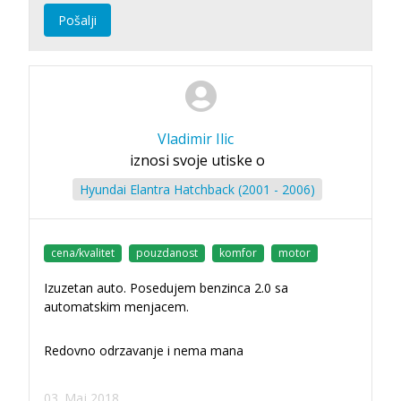
Pošalji
Vladimir Ilic
iznosi svoje utiske o
Hyundai Elantra Hatchback (2001 - 2006)
cena/kvalitet
pouzdanost
komfor
motor
Izuzetan auto. Posedujem benzinca 2.0 sa
automatskim menjacem.
Redovno odrzavanje i nema mana
03. Maj 2018.