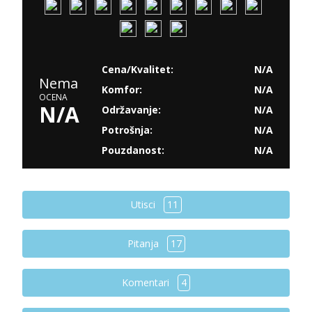
Cena/Kvalitet:
N/A
Nema
Komfor:
N/A
OCENA
N/A
Održavanje:
N/A
Potrošnja:
N/A
Pouzdanost:
N/A
Utisci
11
Pitanja
17
Komentari
4