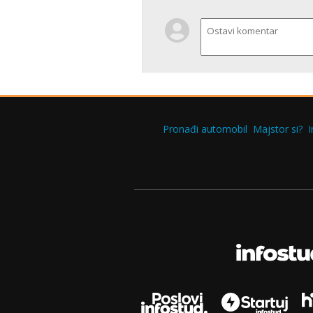
Pronađi automobil
Majstor si?
I