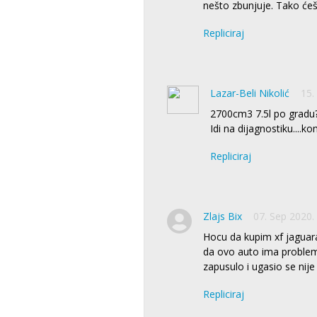
nešto zbunjuje. Tako ćeš 
Repliciraj
Lazar-Beli Nikolić
15.
2700cm3 7.5l po gradu
Idi na dijagnostiku....k
Repliciraj
Zlajs Bix
07. Sep 2020.
Hocu da kupim xf jaguara
da ovo auto ima problem 
zapusulo i ugasio se nij
Repliciraj