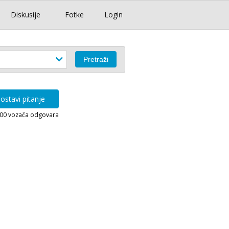
Diskusije
Fotke
Login
ostavi pitanje
000 vozača odgovara