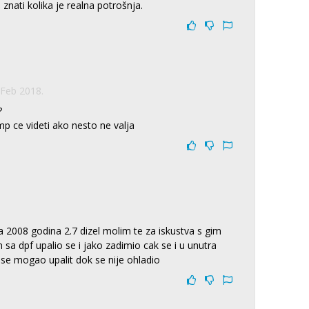
znati kolika je realna potrošnja.
 Feb 2018.
?
omp ce videti ako nesto ne valja
 2008 godina 2.7 dizel molim te za iskustva s gim
sa dpf upalio se i jako zadimio cak se i u unutra
e se mogao upalit dok se nije ohladio