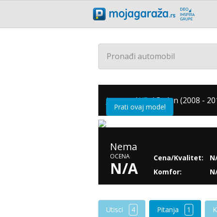
Pronađi automobil
Jaguar
/
XF
/
Sedan (2008 - 20
Prati ovaj model
Nema
OCENA
Cena/Kvalitet:
N
N/A
Komfor:
N
Utisci
4
Pitanja
1
K