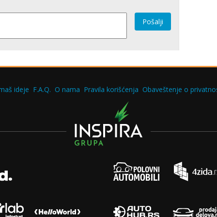
Pošalji
maš ideje
F.A.Q.
O nama
Pravila korišćenja
Obaveštenje o privatnos