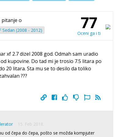
77
 pitanje o
F Sedan (2008 - 2012)
Oceni ga i ti
r xf 2.7 dizel 2008 god. Odmah sam uradio
od kupovine. Do tad mi je trosio 7.5 litara po
o 20 litara. Sta mu se to desilo da toliko
zahvalan ???
derator
15. Feb 2018.
cipu od čepa do čepa, pošto se možda kompjuter