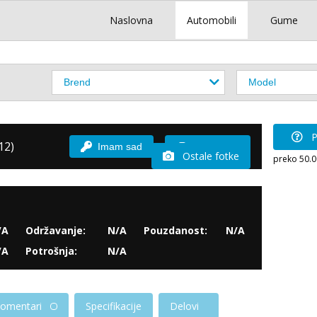
Naslovna
Automobili
Gume
P
12)
Imam sad
Vozio sam
Ostale fotke
preko 50.
/A
Održavanje:
N/A
Pouzdanost:
N/A
/A
Potrošnja:
N/A
omentari
Specifikacije
Delovi