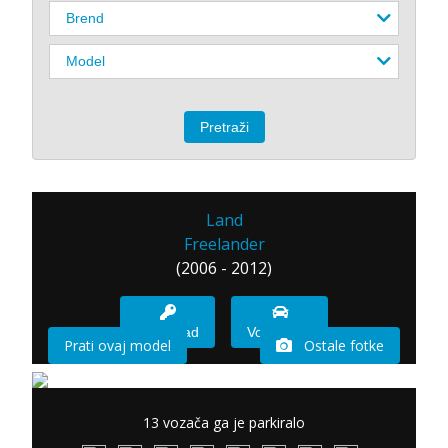
Land
Freelander
(2006 - 2012)
Imam sad
Vozio sam
Prati ovaj model
Ostale fotke
13 vozača ga je parkiralo