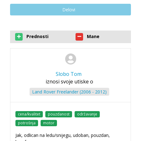
Delovi
Prednosti
Mane
Slobo Tom
iznosi svoje utiske o
Land Rover Freelander (2006 - 2012)
cena/kvalitet
pouzdanost
održavanje
potrošnja
motor
Jak, odlican na ledu/snijegu, udoban, pouzdan,