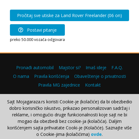
Pročitaj sve utiske za Land Rover Freelander (06 on)
Postavi pitanje
preko 50.000 vozača odgovara
Pronađi automobil
Majstor si?
Imaš ideje
F.A.Q.
O nama
Pravila korišćenja
Obaveštenje o privatnosti
Pravila MG zajednice
Kontakt
Sajt Mojagaraza.rs koristi Cookie-je (kolačiće) da bi obezbedio
dobro korisničko iskustvo, prikazao personalizovan sadržaj i
Copyright © 2000–2026.
reklame, i omogućio druge funkcionalnosti koje sajt ne bi
mogao da obezbedi bez cookie-ja (kolačića). Daljim
korišćenjem sajta prihvatate Cooki-je (Kolačiće). Saznajte više
o Cookie-jima (kolačićima)
ovde
.