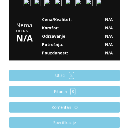
Cena/Kvalitet:
N/A
Nema
Komfor:
N/A
OCENA
N/A
Održavanje:
N/A
Potrošnja:
N/A
Pouzdanost:
N/A
Utisci
2
Pitanja
8
Komentari
Specifikacije