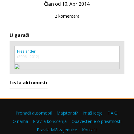
Član od 10. Apr 2014.
2 komentara
U garaži
Freelander
(2006 - 2012)
Lista aktivnosti
Pronađi automobil
Majstor si?
Imaš ideje
F.A.Q.
O nama
Pravila korišćenja
Obaveštenje o privatnosti
Pravila MG zajednice
Kontakt