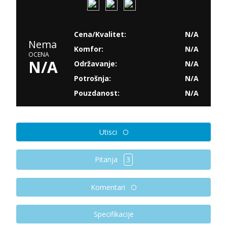
Cena/Kvalitet:
N/A
Nema
Komfor:
N/A
OCENA
N/A
Održavanje:
N/A
Potrošnja:
N/A
Pouzdanost:
N/A
Utisci
Pitanja
3
Komentari
Specifikacije