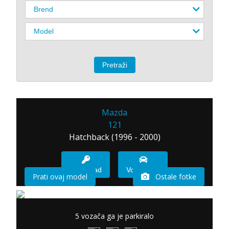
Mazda
121
Hatchback (1996 - 2000)
Imam sad
Vozio sam
Prati ovaj model
Ostale fotke
5 vozača ga je parkiralo