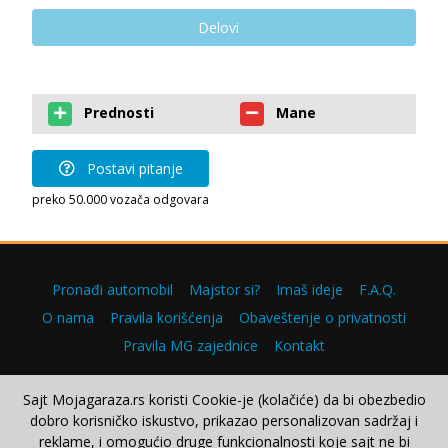
Delovi
Prednosti
Mane
Postavi pitanje
preko 50.000 vozača odgovara
Pronađi automobil
Majstor si?
Imaš ideje
F.A.Q.
O nama
Pravila korišćenja
Obaveštenje o privatnosti
Pravila MG zajednice
Kontakt
Sajt Mojagaraza.rs koristi Cookie-je (kolačiće) da bi obezbedio
dobro korisničko iskustvo, prikazao personalizovan sadržaj i
Copyright © 2000–2026.
reklame, i omogućio druge funkcionalnosti koje sajt ne bi