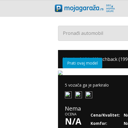
Pronađi automobil
Mazda
/
121
/
Hatchback (199
Prati ovaj model
5 vozača ga je parkiralo
Nema
OCENA
Cena/Kvalitet:
N
N/A
Komfor:
N