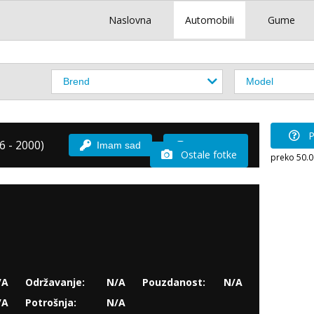
Naslovna
Automobili
Gume
P
6 - 2000)
Imam sad
Vozio sam
Ostale fotke
preko 50.
/A
Održavanje:
N/A
Pouzdanost:
N/A
/A
Potrošnja:
N/A