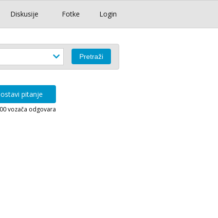
Diskusije
Fotke
Login
ostavi pitanje
000 vozača odgovara