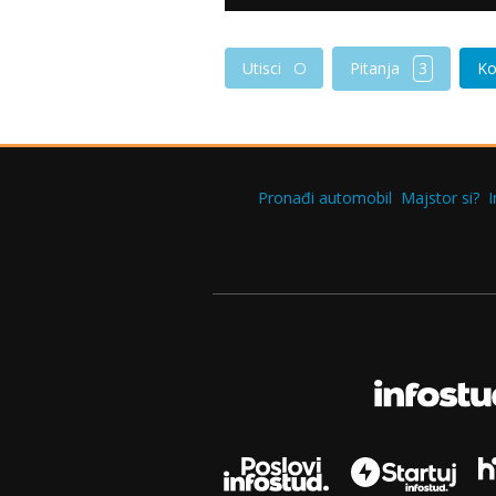
Pitanja
3
Utisci
Ko
Pronađi automobil
Majstor si?
I