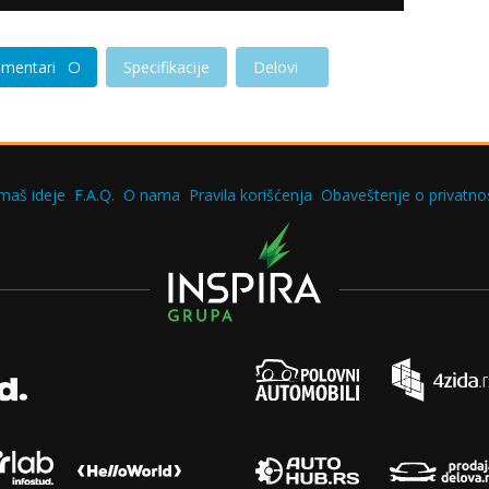
mentari
Specifikacije
Delovi
maš ideje
F.A.Q.
O nama
Pravila korišćenja
Obaveštenje o privatnos