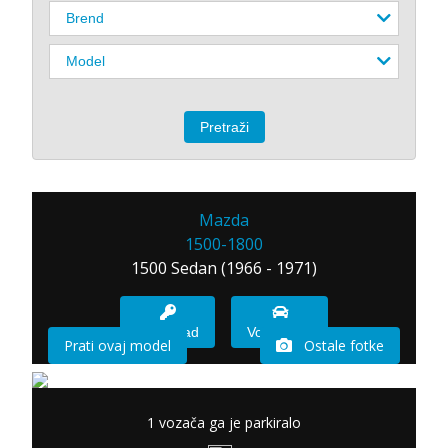
Mazda
1500-1800
1500 Sedan (1966 - 1971)
Imam sad
Vozio sam
Prati ovaj model
Ostale fotke
1 vozača ga je parkiralo