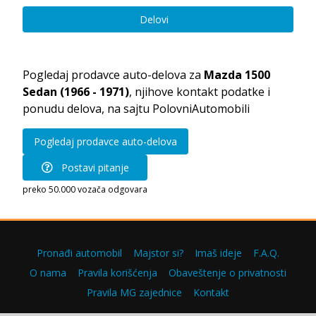
Delovi
Pogledaj prodavce auto-delova za
Mazda 1500
Sedan (1966 - 1971)
, njihove kontakt podatke i
ponudu delova, na sajtu PolovniAutomobili
Pogledaj prodavce auto-delova
Postavi pitanje
preko 50.000 vozača odgovara
Pronađi automobil
Majstor si?
Imaš ideje
F.A.Q.
O nama
Pravila korišćenja
Obaveštenje o privatnosti
Pravila MG zajednice
Kontakt