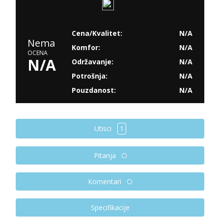
Cena/Kvalitet:
N/A
Nema
Komfor:
N/A
OCENA
N/A
Održavanje:
N/A
Potrošnja:
N/A
Pouzdanost:
N/A
Utisci
1
Pitanja
Komentari
Specifikacije