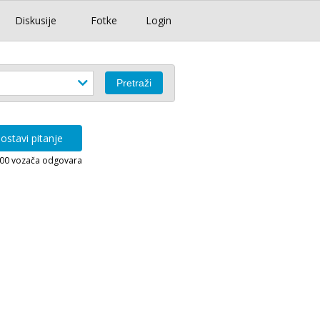
Diskusije
Fotke
Login
ostavi pitanje
000 vozača odgovara