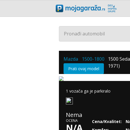
Pronađi automobil
Mazda
1500-1800
1500 Seda
/
/
1971)
Prati ovaj model
1 vozača ga je parkiralo
Nema
OCENA
Cena/Kvalitet:
N
N/A
Komfor:
N