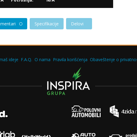
mentari
Specifikacije
Delovi
maš ideje
F.A.Q.
O nama
Pravila korišćenja
Obaveštenje o privatnos