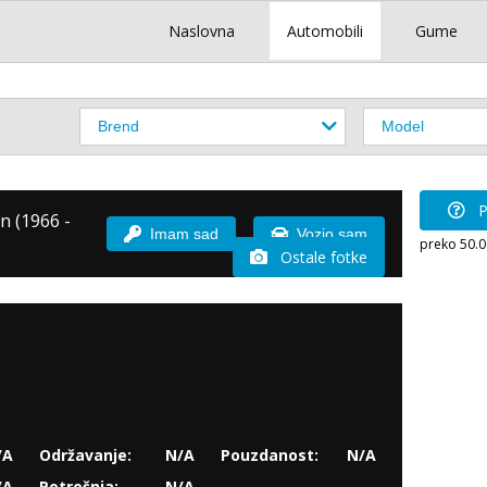
Naslovna
Automobili
Gume
P
n (1966 -
Imam sad
Vozio sam
preko 50.
Ostale fotke
/A
Održavanje:
N/A
Pouzdanost:
N/A
/A
Potrošnja:
N/A