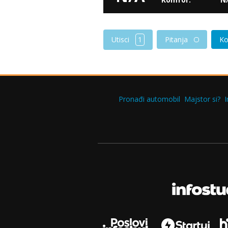
Utisci
1
Pitanja
Ko
Pronađi automobil
Majstor si?
I