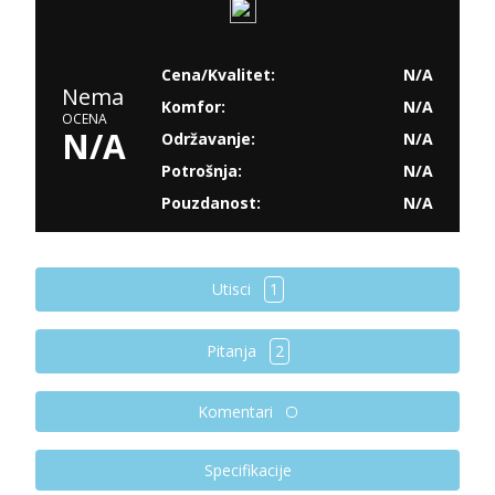
Cena/Kvalitet:
N/A
Nema
Komfor:
N/A
OCENA
N/A
Održavanje:
N/A
Potrošnja:
N/A
Pouzdanost:
N/A
Utisci
1
Pitanja
2
Komentari
Specifikacije