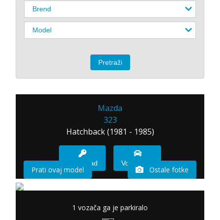
Mazda
323
Hatchback (1981 - 1985)
Imam sad
Vozio sam
Prati ovaj model
Ostale fotke
1 vozača ga je parkiralo