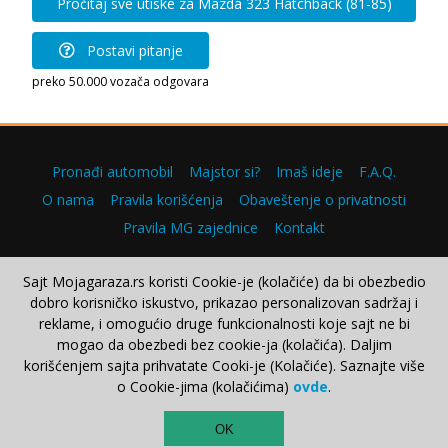
Pročitaj sve utiske za Mazda 323 Hatchback (81-85)
Postavi pitanje
preko 50.000 vozača odgovara
Pronađi automobil
Majstor si?
Imaš ideje
F.A.Q.
O nama
Pravila korišćenja
Obaveštenje o privatnosti
Pravila MG zajednice
Kontakt
Sajt Mojagaraza.rs koristi Cookie-je (kolačiće) da bi obezbedio
dobro korisničko iskustvo, prikazao personalizovan sadržaj i
Copyright © 2000–2026.
reklame, i omogućio druge funkcionalnosti koje sajt ne bi
mogao da obezbedi bez cookie-ja (kolačića). Daljim
korišćenjem sajta prihvatate Cooki-je (Kolačiće). Saznajte više
o Cookie-jima (kolačićima)
ovde
.
TOP
OK