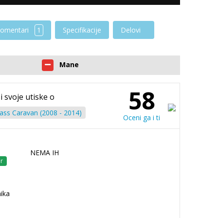
omentari
1
Specifikacije
Delovi
Mane
58
i svoje utiske o
ss Caravan (2008 - 2014)
Oceni ga i ti
NEMA IH
r
ika