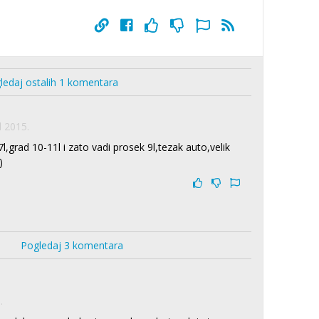
ledaj ostalih 1 komentara
l 2015.
,grad 10-11l i zato vadi prosek 9l,tezak auto,velik
)
Pogledaj 3 komentara
.