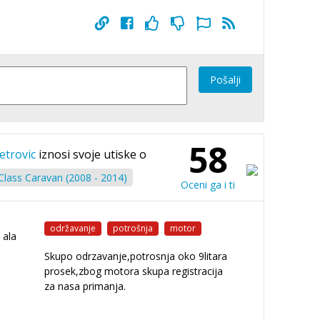
Pošalji
58
etrovic
iznosi svoje utiske o
lass Caravan (2008 - 2014)
Oceni ga i ti
održavanje
potrošnja
motor
 ala
Skupo odrzavanje,potrosnja oko 9litara
prosek,zbog motora skupa registracija
za nasa primanja.