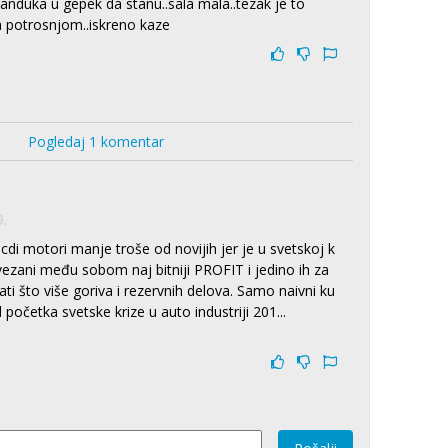
nduka u gepek da stanu..sala mala..tezak je to
a potrosnjom..iskreno kaze
Pogledaj 1 komentar
9.
 cdi motori manje troše od novijih jer je u svetskoj k
ovezani među sobom naj bitniji PROFIT i jedino ih za
ti što više goriva i rezervnih delova. Samo naivni ku
početka svetske krize u auto industriji 201
...