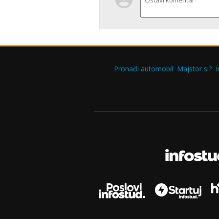
Pronađi automobil
Majstor si?
I