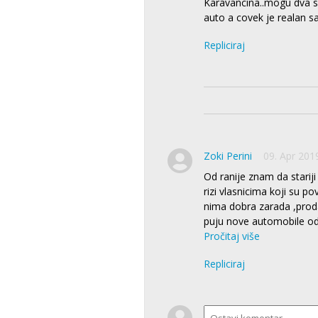
Karavancina..mogu dva sa
auto a covek je realan s
Repliciraj
Zoki Perini
09. Apr 201
Od ranije znam da stariji
rizi vlasnicima koji su p
nima dobra zarada ,proda
puju nove automobile od 
Pročitaj više
Repliciraj