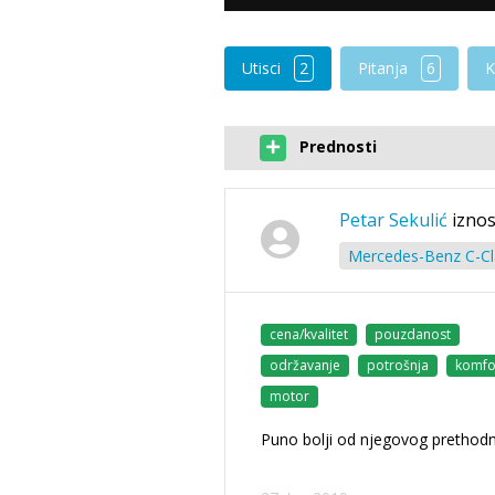
Utisci
2
Pitanja
6
K
Prednosti
Petar Sekulić
iznos
Mercedes-Benz C-Cla
cena/kvalitet
pouzdanost
održavanje
potrošnja
komfo
motor
Puno bolji od njegovog prethodn