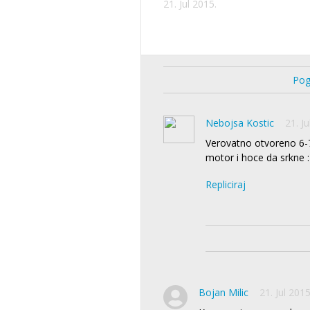
21. Jul 2015.
Pog
Nebojsa Kostic
21. Ju
Verovatno otvoreno 6-7l
motor i hoce da srkne :
Repliciraj
Bojan Milic
21. Jul 2015