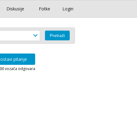
Diskusije
Fotke
Login
ostavi pitanje
000 vozača odgovara