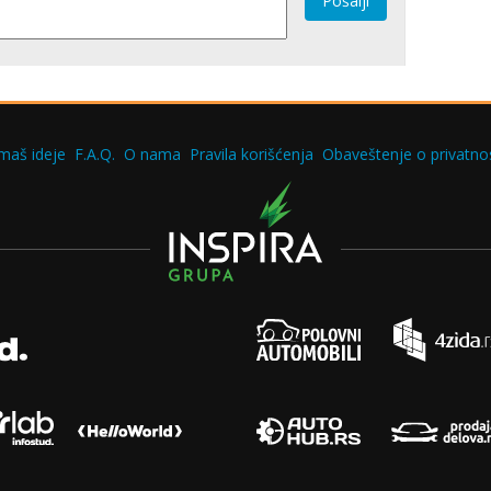
Pošalji
maš ideje
F.A.Q.
O nama
Pravila korišćenja
Obaveštenje o privatnos