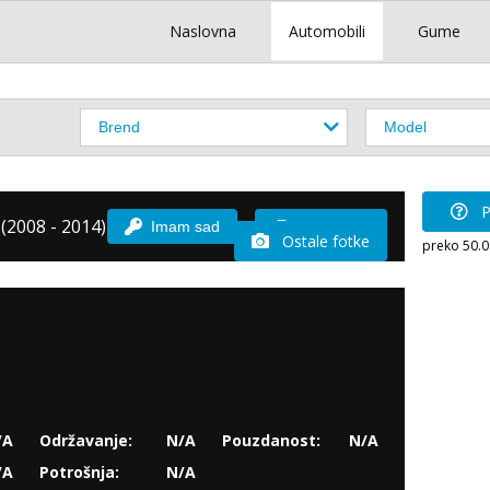
Naslovna
Automobili
Gume
P
(2008 - 2014)
Imam sad
Vozio sam
Ostale fotke
preko 50.
/A
Održavanje:
N/A
Pouzdanost:
N/A
/A
Potrošnja:
N/A