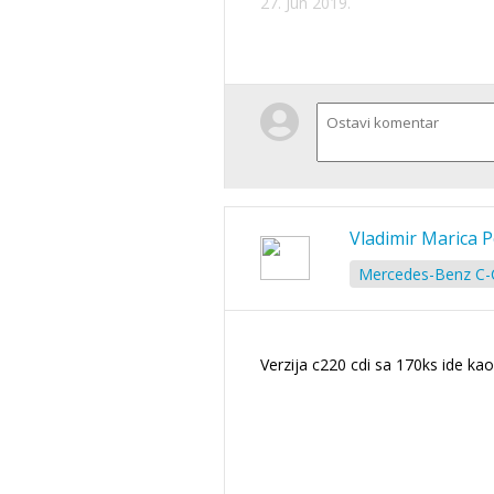
27. Jun 2019.
Vladimir Marica P
Mercedes-Benz C-C
Verzija c220 cdi sa 170ks ide kao