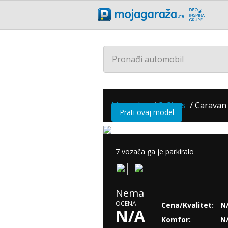
Pronađi automobil
Mercedes
/
C-Class
/
Caravan 
Prati ovaj model
7 vozača ga je parkiralo
Nema
OCENA
Cena/Kvalitet:
N
N/A
Komfor:
N