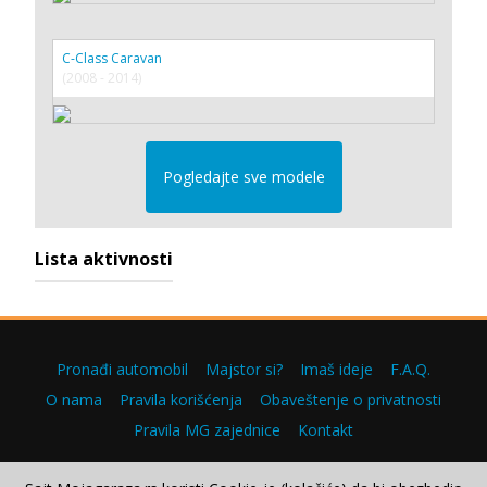
C-Class Caravan
(2008 - 2014)
Pogledajte sve modele
Lista aktivnosti
Pronađi automobil
Majstor si?
Imaš ideje
F.A.Q.
O nama
Pravila korišćenja
Obaveštenje o privatnosti
Pravila MG zajednice
Kontakt