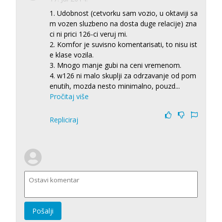
1. Udobnost (cetvorku sam vozio, u oktaviji sa
m vozen sluzbeno na dosta duge relacije) zna
ci ni prici 126-ci veruj mi.
2. Komfor je suvisno komentarisati, to nisu ist
e klase vozila.
3. Mnogo manje gubi na ceni vremenom.
4. w126 ni malo skuplji za odrzavanje od pom
enutih, mozda nesto minimalno, pouzd
...
Pročitaj više
Repliciraj
Pošalji