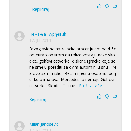
Repliciraj
Немања Ђурђевић
17. Jul 2014.
''ovog aviona na 4 tocka procenjujem na 4-5o
oo eura s'obzirom da toliko kostaju neke sko
dice, golfovi cetvorke, e slicne igracke koje se
ne smeju porediti sa ovim autom ni u snu..'' N
a ovo sam mislio.. Reci mi jednu osobinu, bolj
u, koju ima ovaj Mercedes, a nemaju Golfovi
cetvorke, Skode i ''slicne
...
Pročitaj više
Repliciraj
Milan Janosevic
17. Jul 2014.