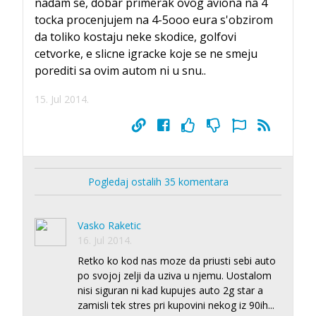
nadam se, dobar primerak ovog aviona na 4
tocka procenjujem na 4-5ooo eura s'obzirom
da toliko kostaju neke skodice, golfovi
cetvorke, e slicne igracke koje se ne smeju
porediti sa ovim autom ni u snu..
15. Jul 2014.
Pogledaj ostalih 35 komentara
Vasko Raketic
16. Jul 2014.
Retko ko kod nas moze da priusti sebi auto
po svojoj zelji da uziva u njemu. Uostalom
nisi siguran ni kad kupujes auto 2g star a
zamisli tek stres pri kupovini nekog iz 90ih...