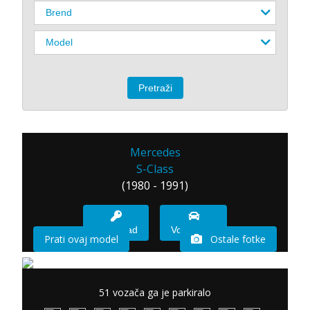
Mercedes
S-Class
(1980 - 1991)
Imam sad
Vozio sam
Prati ovaj model
Ostale fotke
51 vozača ga je parkiralo