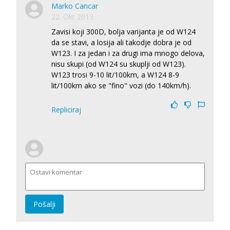
Marko Cancar
22. Okt 2013.
Zavisi koji 300D, bolja varijanta je od W124
da se stavi, a losija ali takodje dobra je od
W123. I za jedan i za drugi ima mnogo delova,
nisu skupi (od W124 su skuplji od W123).
W123 trosi 9-10 lit/100km, a W124 8-9
lit/100km ako se "fino" vozi (do 140km/h).
Repliciraj
Pošalji