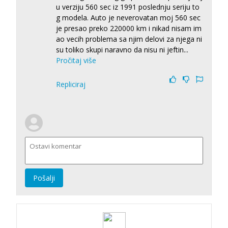
u verziju 560 sec iz 1991 poslednju seriju to
g modela. Auto je neverovatan moj 560 sec
je presao preko 220000 km i nikad nisam im
ao vecih problema sa njim delovi za njega ni
su toliko skupi naravno da nisu ni jeftin
...
Pročitaj više
Repliciraj
Pošalji