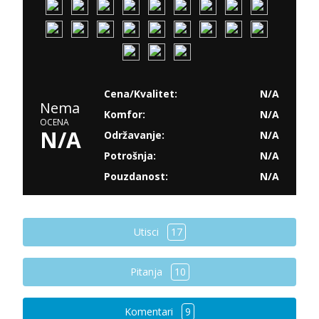
Cena/Kvalitet:
N/A
Nema
Komfor:
N/A
OCENA
N/A
Održavanje:
N/A
Potrošnja:
N/A
Pouzdanost:
N/A
Utisci
17
Pitanja
10
Komentari
9