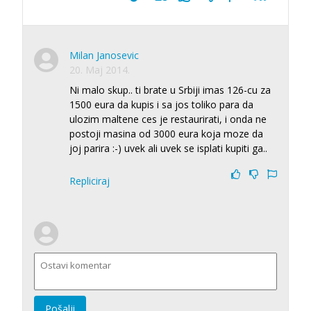
Milan Janosevic
20. Maj 2014.
Ni malo skup.. ti brate u Srbiji imas 126-cu za
1500 eura da kupis i sa jos toliko para da
ulozim maltene ces je restaurirati, i onda ne
postoji masina od 3000 eura koja moze da
joj parira :-) uvek ali uvek se isplati kupiti ga..
Repliciraj
Pošalji