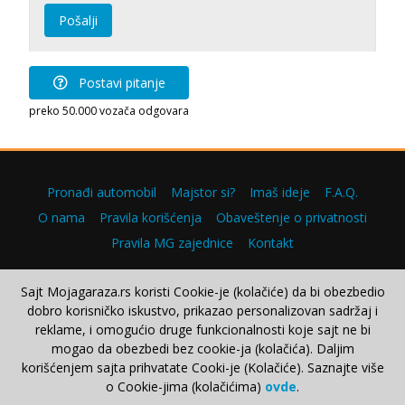
Pošalji
Postavi pitanje
preko 50.000 vozača odgovara
Pronađi automobil
Majstor si?
Imaš ideje
F.A.Q.
O nama
Pravila korišćenja
Obaveštenje o privatnosti
Pravila MG zajednice
Kontakt
Sajt Mojagaraza.rs koristi Cookie-je (kolačiće) da bi obezbedio
dobro korisničko iskustvo, prikazao personalizovan sadržaj i
Copyright © 2000–2026.
reklame, i omogućio druge funkcionalnosti koje sajt ne bi
mogao da obezbedi bez cookie-ja (kolačića). Daljim
korišćenjem sajta prihvatate Cooki-je (Kolačiće). Saznajte više
o Cookie-jima (kolačićima)
ovde
.