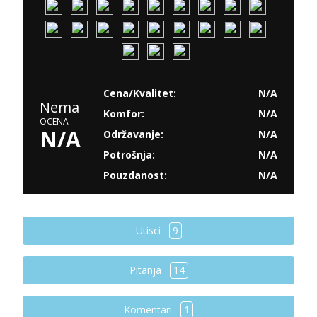
Cena/Kvalitet:
N/A
Nema
Komfor:
N/A
OCENA
N/A
Održavanje:
N/A
Potrošnja:
N/A
Pouzdanost:
N/A
Utisci
9
Pitanja
14
Komentari
1