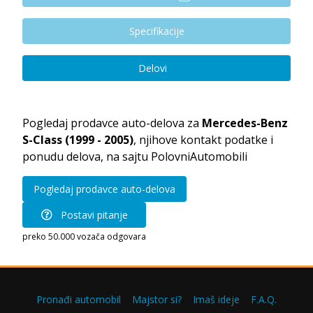
Specifikacije
Delovi
Pogledaj prodavce auto-delova za
Mercedes-Benz
S-Class (1999 - 2005)
, njihove kontakt podatke i
ponudu delova, na sajtu PolovniAutomobili
Pogledaj prodavce auto-delova
Postavi pitanje
preko 50.000 vozača odgovara
Pronađi automobil
Majstor si?
Imaš ideje
F.A.Q.