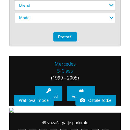
Mercedes
S-Class
(1999 - 2005)
Imam sad
Vozio sam
Prati ovaj model
Ostale fotke
48 vozača ga je parkiralo