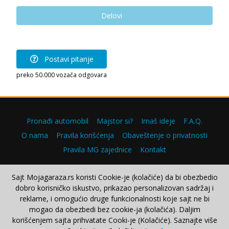
Delovi
Postavi pitanje
preko 50.000 vozača odgovara
Pronađi automobil
Majstor si?
Imaš ideje
F.A.Q.
O nama
Pravila korišćenja
Obaveštenje o privatnosti
Pravila MG zajednice
Kontakt
Sajt Mojagaraza.rs koristi Cookie-je (kolačiće) da bi obezbedio
dobro korisničko iskustvo, prikazao personalizovan sadržaj i
Copyright © 2000–2026.
reklame, i omogućio druge funkcionalnosti koje sajt ne bi
mogao da obezbedi bez cookie-ja (kolačića). Daljim
korišćenjem sajta prihvatate Cooki-je (Kolačiće). Saznajte više