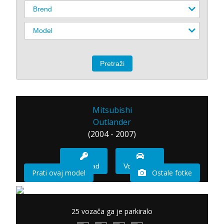
Mitsubishi
Outlander
(2004 - 2007)
Imam sad
Vozio sam
Prati ovaj model
Ostale fotke
25 vozača ga je parkiralo