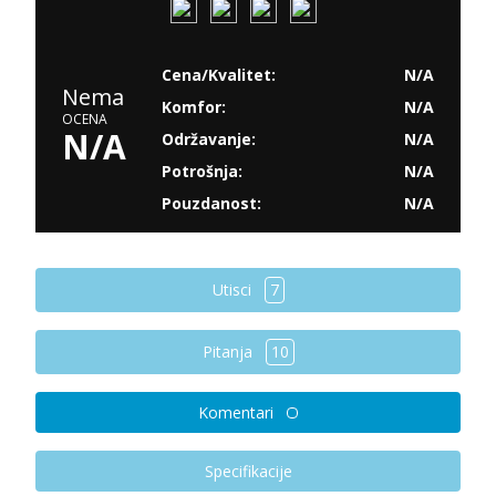
Cena/Kvalitet:
N/A
Nema
Komfor:
N/A
OCENA
N/A
Održavanje:
N/A
Potrošnja:
N/A
Pouzdanost:
N/A
Utisci
7
Pitanja
10
Komentari
Specifikacije