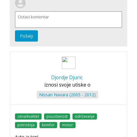
Pošalji
Djordje Djuric
iznosi svoje utiske o
Nissan Navara (2005 - 2012)
cena/kvalitet
pouzdanost
održavanje
potrošnja
komfor
motor
Auto je top!