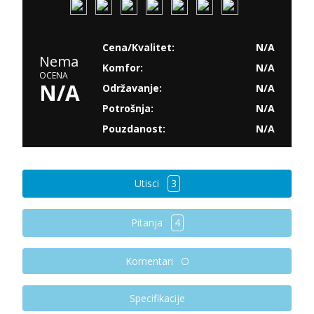
Cena/Kvalitet:
N/A
Nema
Komfor:
N/A
OCENA
N/A
Održavanje:
N/A
Potrošnja:
N/A
Pouzdanost:
N/A
Utisci
3
Pitanja
4
Komentari
Specifikacije