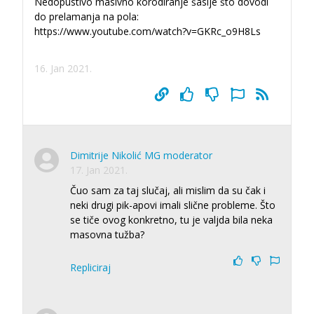
Nedopustivo masivno korodiranje šasije što dovodi
do prelamanja na pola:
https://www.youtube.com/watch?v=GKRc_o9H8Ls
16. Jan 2021.
Dimitrije Nikolić MG moderator
17. Jan 2021.
Čuo sam za taj slučaj, ali mislim da su čak i
neki drugi pik-apovi imali slične probleme. Što
se tiče ovog konkretno, tu je valjda bila neka
masovna tužba?
Repliciraj