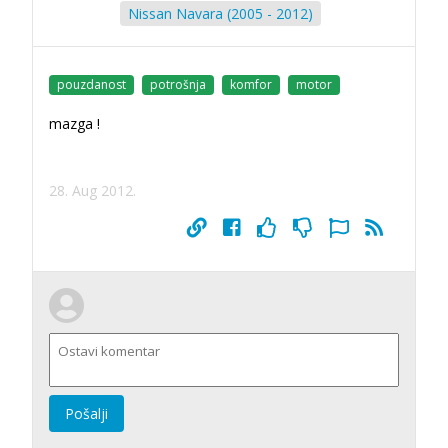
Nissan Navara (2005 - 2012)
pouzdanost
potrošnja
komfor
motor
mazga !
28. Aug 2012.
Pošalji