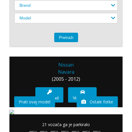
Nissan
Navara
(2005 - 2012)
Imam sad
Vozio sam
Prati ovaj model
Ostale fotke
21 vozača ga je parkiralo