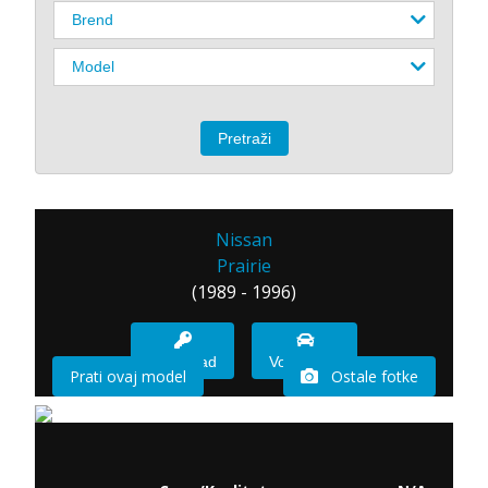
Nissan
Prairie
(1989 - 1996)
Imam sad
Vozio sam
Prati ovaj model
Ostale fotke