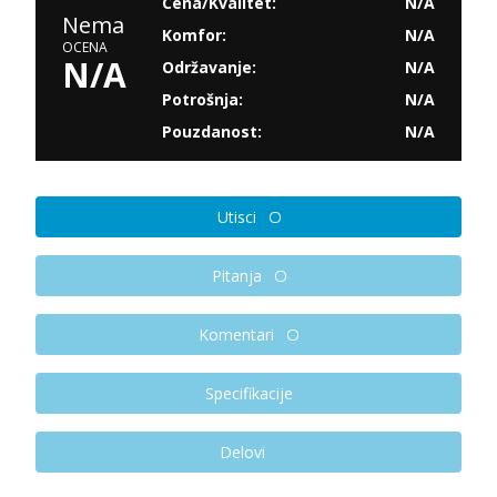
Cena/Kvalitet:
N/A
Nema
Komfor:
N/A
OCENA
N/A
Održavanje:
N/A
Potrošnja:
N/A
Pouzdanost:
N/A
Utisci
Pitanja
Komentari
Specifikacije
Delovi