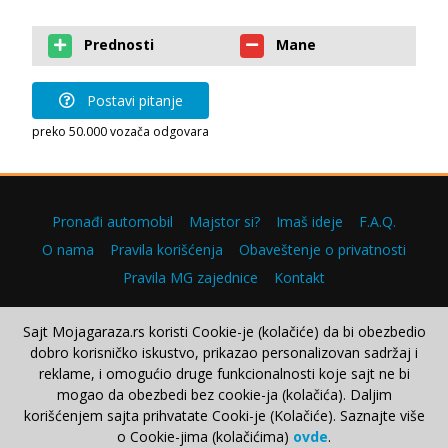
Prednosti
Mane
Postavi pitanje
preko 50.000 vozača odgovara
Pronađi automobil
Majstor si?
Imaš ideje
F.A.Q.
O nama
Pravila korišćenja
Obaveštenje o privatnosti
Pravila MG zajednice
Kontakt
Sajt Mojagaraza.rs koristi Cookie-je (kolačiće) da bi obezbedio
dobro korisničko iskustvo, prikazao personalizovan sadržaj i
Copyright © 2000–2026.
reklame, i omogućio druge funkcionalnosti koje sajt ne bi
mogao da obezbedi bez cookie-ja (kolačića). Daljim
korišćenjem sajta prihvatate Cooki-je (Kolačiće). Saznajte više
o Cookie-jima (kolačićima)
ovde
.