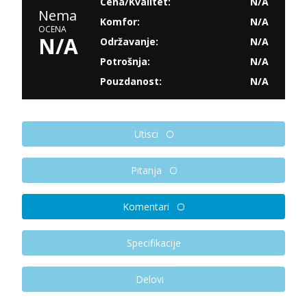
Cena/Kvalitet:
N/A
Nema
Komfor:
N/A
OCENA
N/A
Održavanje:
N/A
Potrošnja:
N/A
Pouzdanost:
N/A
Utisci
Pitanja
Komentari
Specifikacije
Delovi