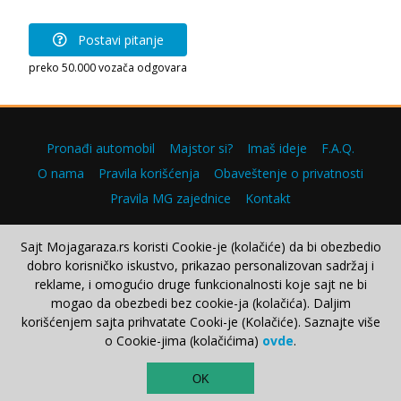
Postavi pitanje
preko 50.000 vozača odgovara
Pronađi automobil
Majstor si?
Imaš ideje
F.A.Q.
O nama
Pravila korišćenja
Obaveštenje o privatnosti
Pravila MG zajednice
Kontakt
Sajt Mojagaraza.rs koristi Cookie-je (kolačiće) da bi obezbedio
dobro korisničko iskustvo, prikazao personalizovan sadržaj i
Copyright © 2000–2026.
reklame, i omogućio druge funkcionalnosti koje sajt ne bi
mogao da obezbedi bez cookie-ja (kolačića). Daljim
korišćenjem sajta prihvatate Cooki-je (Kolačiće). Saznajte više
o Cookie-jima (kolačićima)
ovde
.
TOP
OK