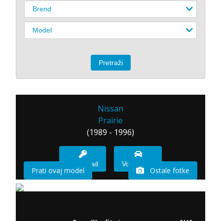
Nissan
Prairie
(1989 - 1996)
Imam sad
Vozio sam
Prati ovaj model
Ostale fotke