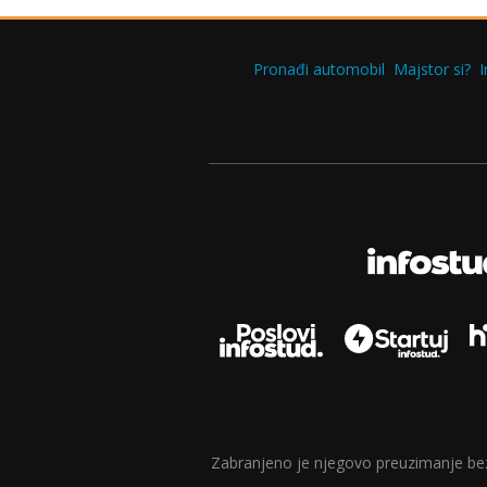
Pronađi automobil
Majstor si?
I
Zabranjeno je njegovo preuzimanje bez d