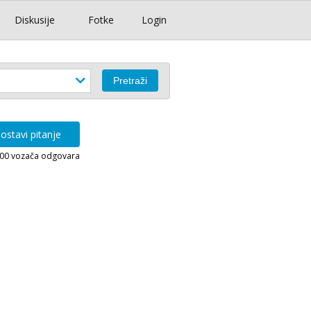
Diskusije
Fotke
Login
ostavi pitanje
000 vozača odgovara