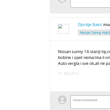
Djordje Bakic
ima
Nissan Sunny Hatc
Nissan sunny 1.6 stariji ti
bobine i opet nema.Ima li on
Auto vergla i sve ok,ali ne 
01. Maj 2013.