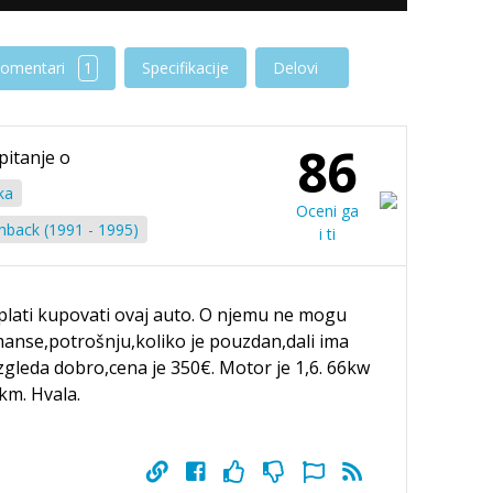
omentari
1
Specifikacije
Delovi
86
pitanje o
ka
Oceni ga
hback (1991 - 1995)
i ti
isplati kupovati ovaj auto. O njemu ne mogu
anse,potrošnju,koliko je pouzdan,dali ima
zgleda dobro,cena je 350€. Motor je 1,6. 66kw
km. Hvala.