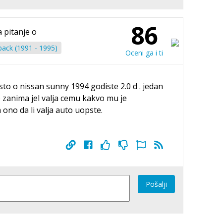
86
 pitanje o
ack (1991 - 1995)
Oceni ga i ti
to o nissan sunny 1994 godiste 2.0 d . jedan
e zanima jel valja cemu kakvo mu je
 ono da li valja auto uopste.
Pošalji