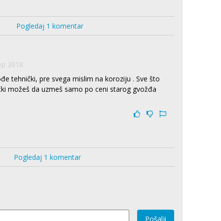
Pogledaj 1 komentar
ep 2018.
đe tehnički, pre svega mislim na koroziju . Sve što
čki možeš da uzmeš samo po ceni starog gvožđa
Pogledaj 1 komentar
Pošalji