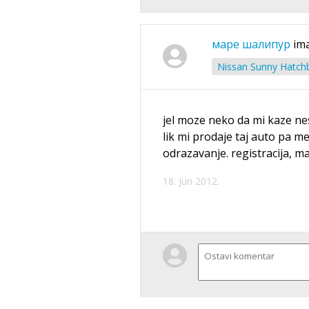
маре шалипур
ima
Nissan Sunny Hatchb
jel moze neko da mi kaze nes
lik mi prodaje taj auto pa m
odrazavanje. registracija, ma
18. Jun 2012.