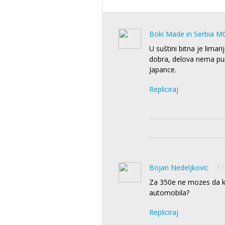
Boki Made in Serbia M
U suštini bitna je limar
dobra, delova nema pun
Japance.
Repliciraj
Bojan Nedeljkovic
11
Za 350e ne mozes da ku
automobila?
Repliciraj