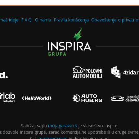
maš ideje
F.A.Q.
O nama
Pravila korišćenja
Obaveštenje o privatnos
Sadržaj sajta
mojagaraza.rs
je vlasništvo Inspire.
ozvole Inspira grupe, zarad komercijalne upotrebe ili u druge svrhe,
Sajt
mojagaraza.rs
je deo Inspira grupe.