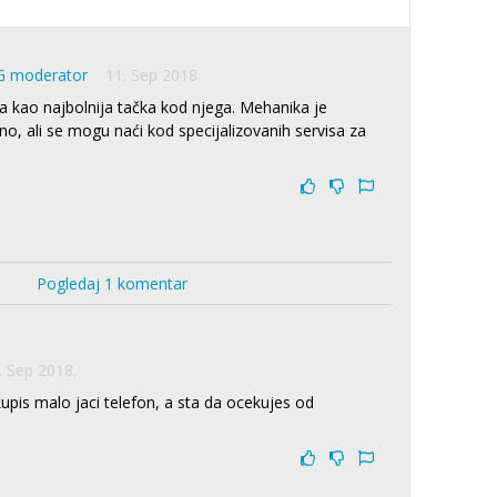
G moderator
11. Sep 2018.
ija kao najbolnija tačka kod njega. Mehanika je
o, ali se mogu naći kod specijalizovanih servisa za
Pogledaj 1 komentar
. Sep 2018.
pis malo jaci telefon, a sta da ocekujes od