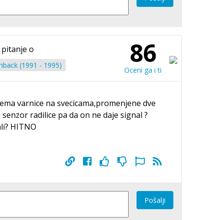
86
 pitanje o
hback (1991 - 1995)
Oceni ga i ti
p,nema varnice na svecicama,promenjene dve
 senzor radilice pa da on ne daje signal ?
pali? HITNO
Pošalji