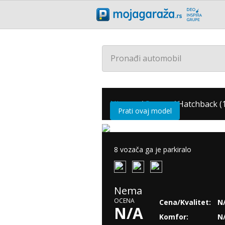
Pronađi automobil
Nissan
/
Sunny
/
Hatchback (1
Prati ovaj model
8 vozača ga je parkiralo
Nema
OCENA
Cena/Kvalitet:
N
N/A
Komfor:
N