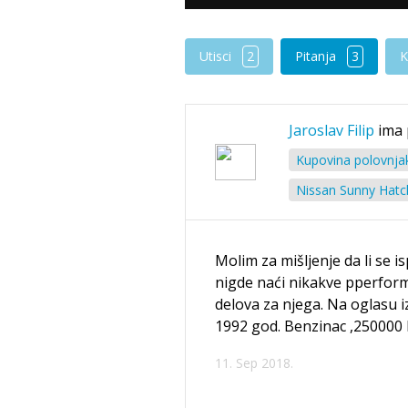
Utisci
2
Pitanja
3
K
Jaroslav Filip
ima 
Kupovina polovnja
Nissan Sunny Hatc
Molim za mišljenje da li se 
nigde naći nikakve pperform
delova za njega. Na oglasu i
1992 god. Benzinac ,250000 
11. Sep 2018.