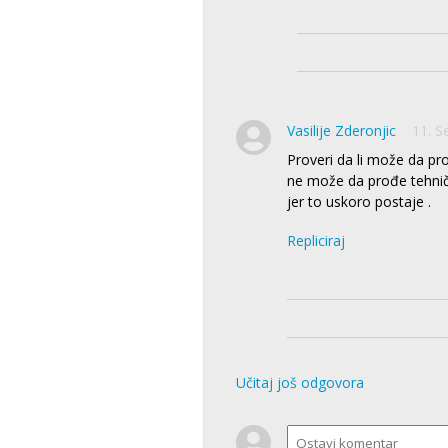
Vasilije Zderonjic
11. S
Proveri da li može da pro
ne može da prođe tehni
jer to uskoro postaje .
Repliciraj
Učitaj još odgovora