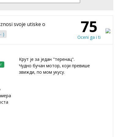
75
iznosi svoje utiske o
- )
Oceni ga i ti
Крут је за један "теренац".
r
Чудно бучан мотор, који превише
звижди, по мом укусу.
о
амера
оста