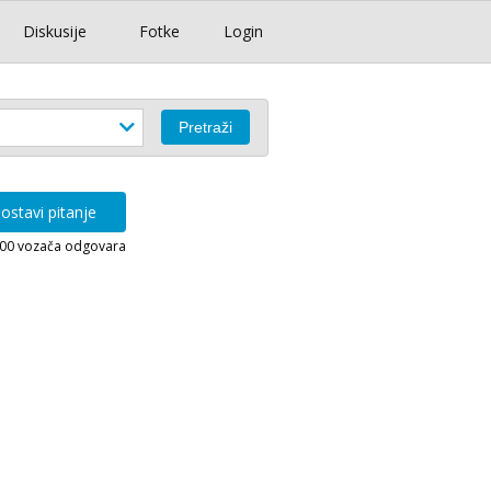
Diskusije
Fotke
Login
ostavi pitanje
000 vozača odgovara