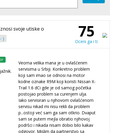
75
iznosi svoje utiske o
- )
Oceni ga i ti
or
Veoma velika mana je u ovlašćenim
servisima u Srbiji. Konkretno problem
jažnik.
koji sam imao se odnosi na motor
kodne oznake R9M koji koristi Nissan X-
Trail 1.6 dCi gde je od samog početka
postojao problem sa curenjem ulja.
Iako servisiran u njihovom ovlašćenom
servisu nikad mi nisu rekli da problem
p
...
ostoji već sam ga sam otkrio. Dvaput
sam se putem mejla obratio njihovoj
podršci i nikada nisam dobio bilo kakav
odgovor. Mislim da partnerstvo sa