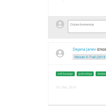
Dejana Janev
iznos
Nissan X-Trail (2014 
održavanje
potrošnja
motor
10. Dec 2019.