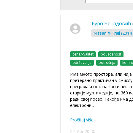
Ђуро Ненадовић
Nissan X-Trail (2014 
cena/kvalitet
pouzdanost
održavanje
potrošnja
komfo
Има много простора, али није
претерано практичан у смислу
преграда и остава као и нешт
старије мултимедије, но 360 к
ради свој посао. Такође има д
електрони
...
Pročitaj više
22. Apr 2020.