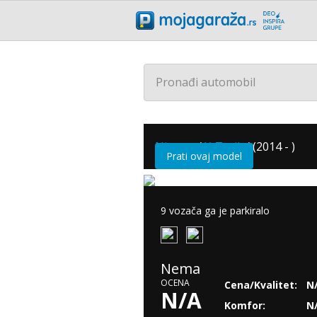
Pronađi automobil
Nissan
/
X-Trail
/
(2014 - )
Prati ovaj model
9 vozača ga je parkiralo
Nema
OCENA
Cena/Kvalitet:
N
N/A
Komfor:
N