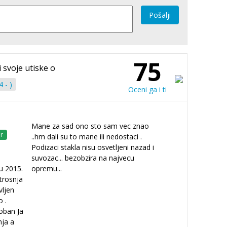
Pošalji
75
i svoje utiske o
 - )
Oceni ga i ti
Mane za sad ono sto sam vec znao
r
..hm dali su to mane ili nedostaci .
Podizaci stakla nisu osvetljeni nazad i
suvozac... bezobzira na najvecu
u 2015.
opremu...
trosnja
vljen
 .
oban Ja
nja a