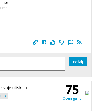
mi se
utima
Pošalji
75
i svoje utiske o
 - )
Oceni ga i ti