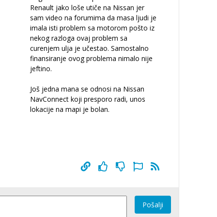
Renault jako loše utiče na Nissan jer
sam video na forumima da masa ljudi je
imala isti problem sa motorom pošto iz
nekog razloga ovaj problem sa
curenjem ulja je učestao. Samostalno
finansiranje ovog problema nimalo nije
jeftino.
Još jedna mana se odnosi na Nissan
NavConnect koji presporo radi, unos
lokacije na mapi je bolan.
Pošalji