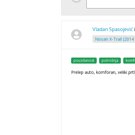
Vladan Spasojević
Nissan X-Trail (2014 
pouzdanost
potrošnja
komf
Prelep auto, komforan, veliki prtl