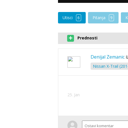
Utisci
6
Pitanja
9
K
Prednosti
Denijal Zemanic
i
Nissan X-Trail (2014
25. Jan