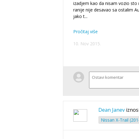
izadjem kao da nisam vozio sto 
ranije nije desavao sa ostalim A
jako t
...
Pročitaj više
10. Nov 2015.
Dean Janev
iznos
Nissan X-Trail (2014