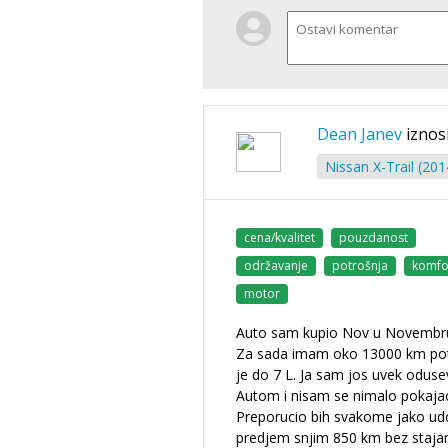
Dean Janev
iznos
Nissan X-Trail (2014
cena/kvalitet
pouzdanost
održavanje
potrošnja
komfo
motor
Auto sam kupio Nov u Novembr
Za sada imam oko 13000 km po
je do 7 L. Ja sam jos uvek oduse
Autom i nisam se nimalo pokajao
Preporucio bih svakome jako ud
predjem snjim 850 km bez staja