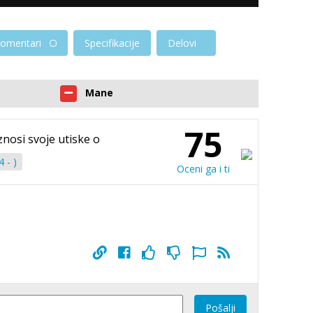
omentari
Specifikacije
Delovi
Mane
75
znosi svoje utiske o
 - )
Oceni ga i ti
Pošalji