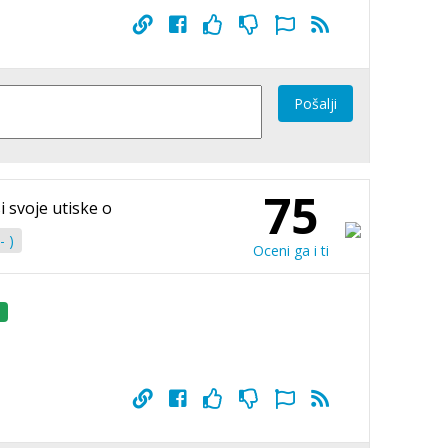
Pošalji
75
i svoje utiske o
- )
Oceni ga i ti