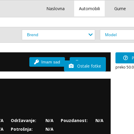
Naslovna
Automobili
Gume
P
Imam sad
Vozio sam
Ostale fotke
preko 50.
/A
Održavanje:
N/A
Pouzdanost:
N/A
/A
Potrošnja:
N/A