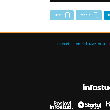
Utisci
6
Pitanja
9
K
Pronađi automobil
Majstor si?
I