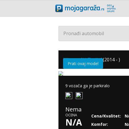
Pronađi automobil
Nissan
/
X-Trail
/
(2014 - )
Prati ovaj model
9 vozača ga je parkiralo
Nema
OCENA
Cena/Kvalitet:
N
N/A
Komfor:
N