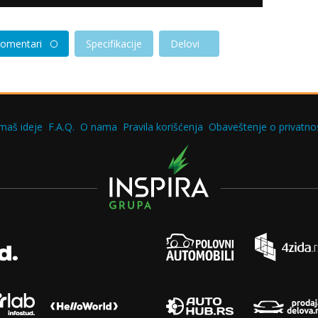
omentari
Specifikacije
Delovi
maš ideje
F.A.Q.
O nama
Pravila korišćenja
Obaveštenje o privatnos