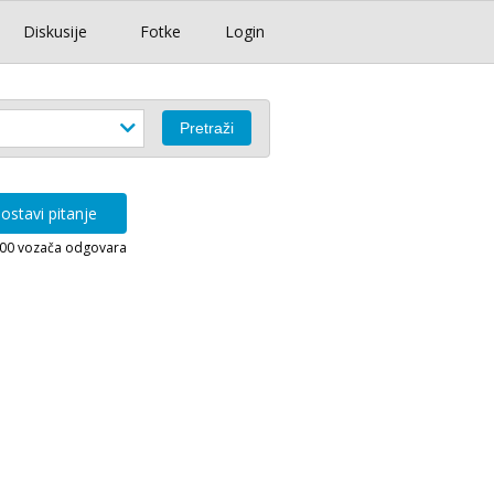
Diskusije
Fotke
Login
ostavi pitanje
000 vozača odgovara