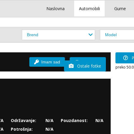
Naslovna
Automobili
Gume
P
Imam sad
Vozio sam
Ostale fotke
preko 50.
/A
Održavanje:
N/A
Pouzdanost:
N/A
/A
Potrošnja:
N/A