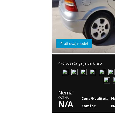
Prati ovaj model
470 vozača ga je parkiralo
Nema
OCENA
Cena/Kvalitet:
N
N/A
Komfor:
N