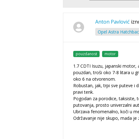
Anton Pavlović
izn
Opel Astra Hatchbac
pouzdanost
motor
1.7 CDTI Isuzu, japanski motor, 
pouzdan, troši oko 7-8 litara u gr
oko 6 na otvorenom.
Robustan, jak, trpi sve puteve i 
pravi tenk.
Pogodan za porodice, taksiste, t
putovanja, prosto univerzalni au
Ubrzava fenomenalno, koči u me
Održavanje nije skupo, mada je 