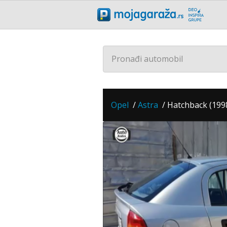
Pronađi automobil
Opel
/
Astra
/
Hatchback (1998