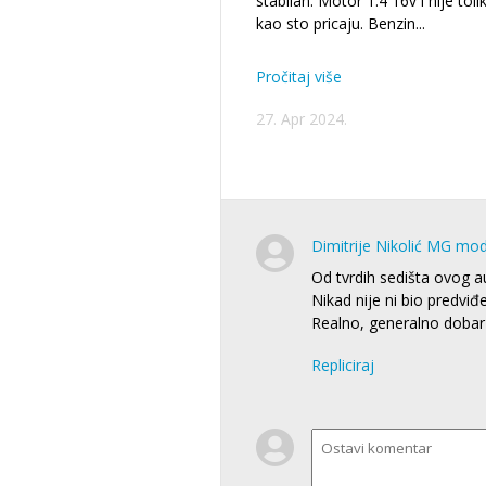
stabilan. Motor 1.4 16v i nije toli
kao sto pricaju. Benzin
...
Pročitaj više
27. Apr 2024.
Dimitrije Nikolić MG mo
Od tvrdih sedišta ovog a
Nikad nije ni bio predvi
Realno, generalno dobar 
Repliciraj