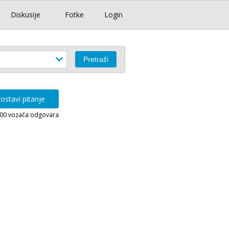
Diskusije
Fotke
Login
ostavi pitanje
000 vozača odgovara