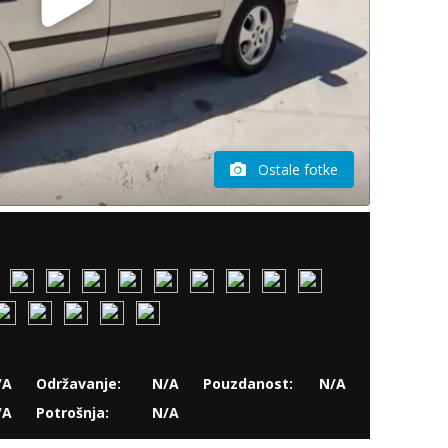
Ostale fotke
/A
Održavanje:
N/A
Pouzdanost:
N/A
/A
Potrošnja:
N/A