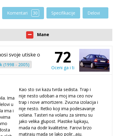
Komentari
30
Specifikacije
Delovi
Mane
72
nosi svoje utiske o
k (1998 - 2005)
Oceni ga i ti
Kao sto svi kazu tvrda sedista. Trap i
nije nesto udoban a moj ima ceo nov
ila. Ima
trap i nove amortizere. Zvucna izolacija i
elovi u
nije nesto. Retko koji ima podesavanje
a ima i
volana. Tasteri na volanu za sirenu su
lovima
jako velika glupost. Plastike lupkaju,
arno
mada na dodir kvalitetne. Farovi brzo
 dosta
matiraju mada se lako polir
...
aju.