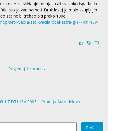
o za ruke za skidanje menjaca ali svakako ispada da
e sto je van pameti. Druk lezaj je malo skuplji jer
 ceo set ne bi trebao biti preko 100e. '
op/set-kvacila/set-kvacila-opel-astra-g-1-7-dti-16v-
Pogledaj 1 komentar
a G 1.7 DTI 16V 2003 | Prodaja Auto delova
Pošalji