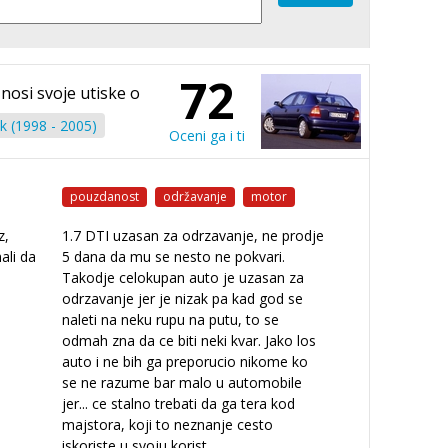
72
znosi svoje utiske o
k (1998 - 2005)
Oceni ga i ti
pouzdanost
održavanje
motor
z,
1.7 DTI uzasan za odrzavanje, ne prodje
ali da
5 dana da mu se nesto ne pokvari.
Takodje celokupan auto je uzasan za
odrzavanje jer je nizak pa kad god se
naleti na neku rupu na putu, to se
odmah zna da ce biti neki kvar. Jako los
auto i ne bih ga preporucio nikome ko
se ne razume bar malo u automobile
jer
...
ce stalno trebati da ga tera kod
majstora, koji to neznanje cesto
iskoriste u svoju korist.