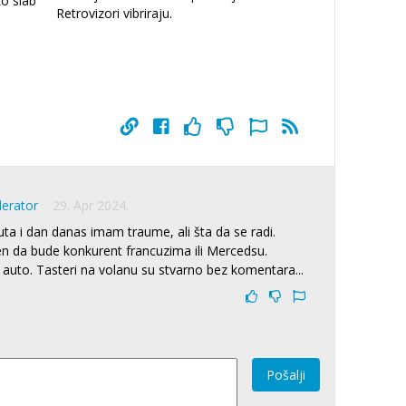
ko slab
Retrovizori vibriraju.
derator
29. Apr 2024.
uta i dan danas imam traume, ali šta da se radi.
đen da bude konkurent francuzima ili Mercedsu.
auto. Tasteri na volanu su stvarno bez komentara...
Pošalji