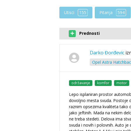
Utisci
155
Pitanja
594
Prednosti
Darko Đorđevic
iz
Opel Astra Hatchbac
održavanje
komfor
motor
Lepo isplaniran prostor automob
dovoljno mesta svuda. Postoje d
raznim opsezima kvaliteta tako d
jako jeftinih. Mada na nekim de
ne treba stedeti. Delova ima stv
svuda i novih i polovnih. Auto je