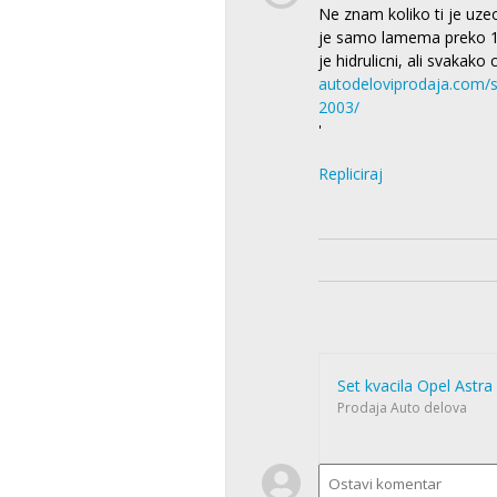
Ne znam koliko ti je uze
je samo lamema preko 100
je hidrulicni, ali svakako
autodeloviprodaja.com/sh
2003/
'
Repliciraj
Set kvacila Opel Astr
Prodaja Auto delova