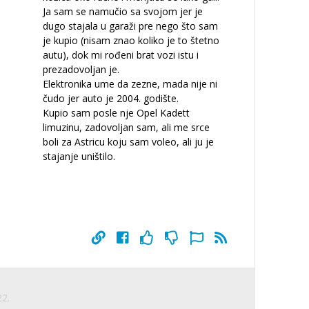
Ja sam se namučio sa svojom jer je
dugo stajala u garaži pre nego što sam
je kupio (nisam znao koliko je to štetno
autu), dok mi rođeni brat vozi istu i
prezadovoljan je.
Elektronika ume da zezne, mada nije ni
čudo jer auto je 2004. godište.
Kupio sam posle nje Opel Kadett
limuzinu, zadovoljan sam, ali me srce
boli za Astricu koju sam voleo, ali ju je
stajanje uništilo.
22.