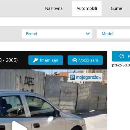
Naslovna
Automobili
Gume
P
 - 2005)
Imam sad
Vozio sam
preko 50.