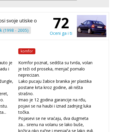
72
osi svoje utiske o
k (1998 - 2005)
Oceni ga i ti
komfor
auto je
Komfor poznat, sedišta su tvrda, volan
adu i
je teži od proseka, menjač pomalo
neprecizan.
džungle,
Lako pucaju žabice branika jer plastika
postane krta kroz godine, ali ništa
eret,
strašno.
to.
Imao je 12 godina garancije na rđu,
stu.
pojavi se na haubi i iznad zadnjeg luka
za
...
točka.
Pojasevi se ne vraćaju, dva dugmeta
za
...
sirenu na volanu se lako buše,
kožica oko ručne i menjača se lako guli.