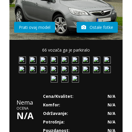
Prati ovaj model
Ostale fotke
66 vozača ga je parkiralo
Cena/Kvalitet:
N/A
Nema
Komfor:
N/A
OCENA
N/A
Održavanje:
N/A
Potrošnja:
N/A
Pouzdanost:
N/A