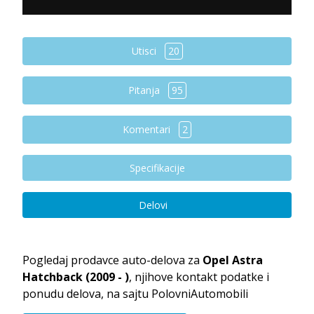
Utisci
20
Pitanja
95
Komentari
2
Specifikacije
Delovi
Pogledaj prodavce auto-delova za
Opel Astra
Hatchback (2009 - )
, njihove kontakt podatke i
ponudu delova, na sajtu PolovniAutomobili