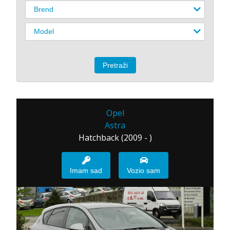
Opel
Astra
Hatchback (2009 - )
Imam sad
Vozio sam