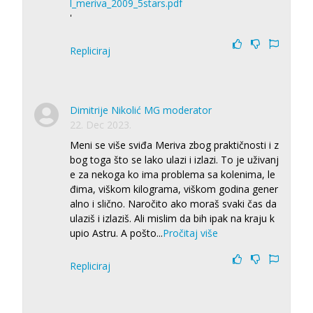
l_meriva_2009_5stars.pdf
'
Repliciraj
Dimitrije Nikolić MG moderator
22. Dec 2023.
Meni se više sviđa Meriva zbog praktičnosti i z
bog toga što se lako ulazi i izlazi. To je uživanj
e za nekoga ko ima problema sa kolenima, le
đima, viškom kilograma, viškom godina gener
alno i slično. Naročito ako moraš svaki čas da
ulaziš i izlaziš. Ali mislim da bih ipak na kraju k
upio Astru. A pošto
...
Pročitaj više
Repliciraj