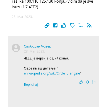
razlika 100,110,125,130 konja...(vidim da je sve
Isuzu 1.7 4EE2)
25. Mar 2023.
Слободан Човек
28. Mar 2023.
4EE2 је верзија од 74 коња.
Овде имаш детаље: '
en.wikipedia.org/wiki/Circle_L_engine
'
Repliciraj