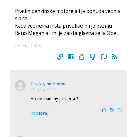
Pratim benzinske motore,ali je ponuda veoma
slaba.
Kada vec nema nista,privukao mi je paznju
Reno Megan,ali mi je zaista glavna zelja Opel.
23. Mar 2023.
Слободан Човек
27. Mar 2023.
У ком смислу решење?
Repliciraj