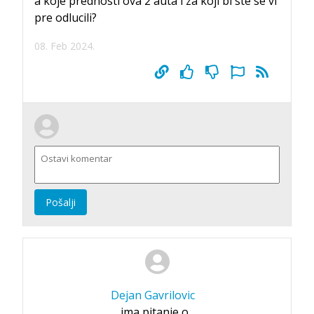
a koje prednosti ova 2 auta i za koji bi ste se vi
pre odlucili?
08. Feb 2024.
Pošalji
Dejan Gavrilovic
ima pitanje o