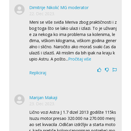
Dimitrije Nikolić MG moderator
22. Dec 2023.
Meni se više sviđa Meriva zbog praktičnosti i z
bog toga što se lako ulazi i izlazi. To je uživanj
e za nekoga ko ima problema sa kolenima, le
đima, viškom kilograma, viškom godina gener
alno i slično. Naročito ako moraš svaki čas da
ulaziš i izlaziš. Ali mislim da bih ipak na kraju k
upio Astru. A pošto
...
Pročitaj više
Repliciraj
Marijan Makaji
23. Dec 2023.
Lično vozi Astra J 1.7 dizel 2013 godište 115ks
Isuzu motor.presao 320.000 na 270.000 menj
ao set kvvacila .Odličan izdržljiv a starta moto
r .kada pretiče kolonu(anoniman potrebe) mo