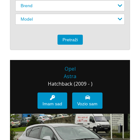
Opel
Astra
Hatchback (2009 - )
Imam sad
Vozio sam