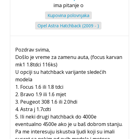
ima pitanje o
Kupovina polovnjaka
Opel Astra Hatchback (2009 - )
Pozdrav svima,
Došlo je vreme za zamenu auta, (focus karvan
mk1 1.8tdci 116ks)
U opciji su hatchback varijante sledećih
modela
1. Focus 1.6 ili 1.8 tdci
2. Bravo 1.9 ili 1.6 mjet
3. Peugeot 308 1.6 ili 2.0hdi
4. Astra j 1.7cdti
5. Ili neki drugi hatchback do 4000e
eventualno 4500e ako je u baš dobrom stanju.
Pa me interesuju iskustva ljudi koji su imali