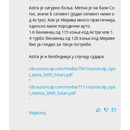
Astra је сигурно боља. Meriva је на бази Co
rse, значи Б сегмент (један сегмент нижи о
д Астре). Али је Мерива много практичнија,
односно мали породични ауто.
1.6 бензинац од 115 коња код Астре или 1.
4 турбо бензинац од 120 коња код Мериве
бих ја гледао за твоје потребе.
Astra је и безбеднија у случају судара:
'
cdn.euroncap.com/media/7507/euroncap_ope
l_astra_2009_5stars.pdf
''
cdn.euroncap.com/media/7111/euroncap_ope
l_meriva_2009_5stars.pdf
'
Repliciraj