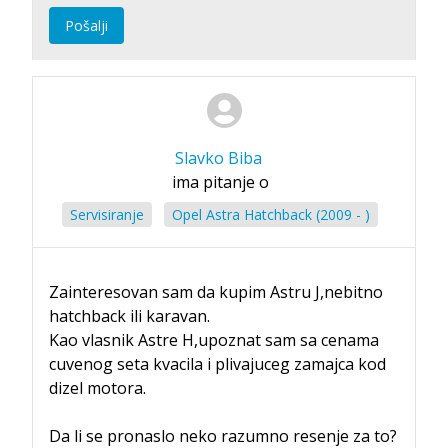
Pošalji
Slavko Biba
ima pitanje o
Servisiranje
Opel Astra Hatchback (2009 - )
Zainteresovan sam da kupim Astru J,nebitno
hatchback ili karavan.
Kao vlasnik Astre H,upoznat sam sa cenama
cuvenog seta kvacila i plivajuceg zamajca kod
dizel motora.
Da li se pronaslo neko razumno resenje za to?