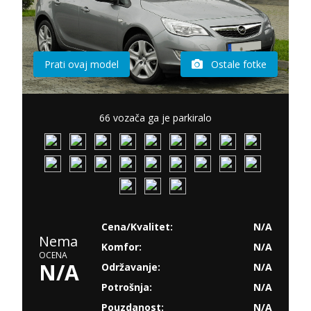
Prati ovaj model
Ostale fotke
66 vozača ga je parkiralo
Cena/Kvalitet:
N/A
Nema
Komfor:
N/A
OCENA
N/A
Održavanje:
N/A
Potrošnja:
N/A
Pouzdanost:
N/A