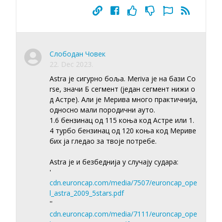
Слободан Човек
22. Dec 2023.
Astra је сигурно боља. Meriva је на бази Co
rse, значи Б сегмент (један сегмент нижи о
д Астре). Али је Мерива много практичнија,
односно мали породични ауто.
1.6 бензинац од 115 коња код Астре или 1.
4 турбо бензинац од 120 коња код Мериве
бих ја гледао за твоје потребе.
Astra је и безбеднија у случају судара:
'
cdn.euroncap.com/media/7507/euroncap_ope
l_astra_2009_5stars.pdf
''
cdn.euroncap.com/media/7111/euroncap_ope