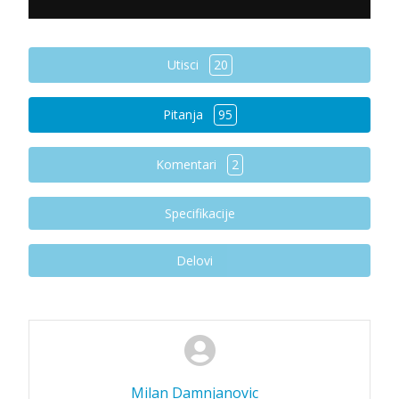
Utisci
20
Pitanja
95
Komentari
2
Specifikacije
Delovi
Milan Damnjanovic