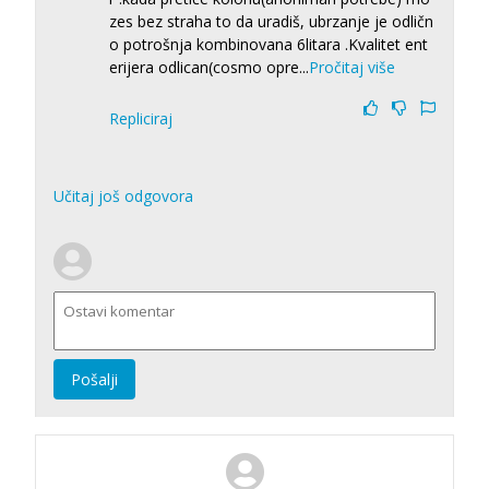
zes bez straha to da uradiš, ubrzanje je odličn
o potrošnja kombinovana 6litara .Kvalitet ent
erijera odlican(cosmo opre
...
Pročitaj više
Repliciraj
Učitaj još odgovora
Pošalji