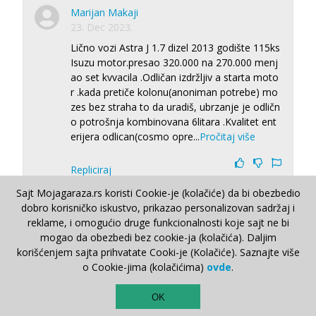
Marijan Makaji
23. Dec 2023.
Lično vozi Astra J 1.7 dizel 2013 godište 115ks
Isuzu motor.presao 320.000 na 270.000 menj
ao set kvvacila .Odličan izdržljiv a starta moto
r .kada pretiče kolonu(anoniman potrebe) mo
zes bez straha to da uradiš, ubrzanje je odličn
o potrošnja kombinovana 6litara .Kvalitet ent
erijera odlican(cosmo opre
...
Pročitaj više
Repliciraj
Sajt Mojagaraza.rs koristi Cookie-je (kolačiće) da bi obezbedio
dobro korisničko iskustvo, prikazao personalizovan sadržaj i
Učitaj još odgovora
reklame, i omogućio druge funkcionalnosti koje sajt ne bi
mogao da obezbedi bez cookie-ja (kolačića). Daljim
korišćenjem sajta prihvatate Cooki-je (Kolačiće). Saznajte više
o Cookie-jima (kolačićima)
ovde
.
TOP
OK