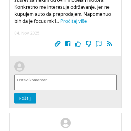
susret sa nekim od ovih modela i motora.
Konkretno me interesuje održavanje, jer ne
kupujem auto da preprodajem. Napomenuo
bih da je focus mk1
...
Pročitaj više
04. Nov 2025.
Pošalji