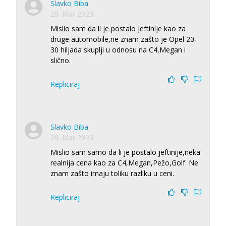
Slavko Biba
28. Mar 2023.
Mislio sam da li je postalo jeftinije kao za
druge automobile,ne znam zašto je Opel 20-
30 hiljada skuplji u odnosu na C4,Megan i
slično.
Repliciraj
Slavko Biba
28. Mar 2023.
Mislio sam samo da li je postalo jeftinije,neka
realnija cena kao za C4,Megan,Pežo,Golf. Ne
znam zašto imaju toliku razliku u ceni.
Repliciraj