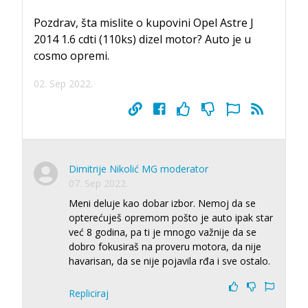
Pozdrav, šta mislite o kupovini Opel Astre J
2014 1.6 cdti (110ks) dizel motor? Auto je u
cosmo opremi.
02. Sep 2022.
Dimitrije Nikolić MG moderator
07. Sep 2022.
Meni deluje kao dobar izbor. Nemoj da se
opterećuješ opremom pošto je auto ipak star
već 8 godina, pa ti je mnogo važnije da se
dobro fokusiraš na proveru motora, da nije
havarisan, da se nije pojavila rđa i sve ostalo.
Repliciraj