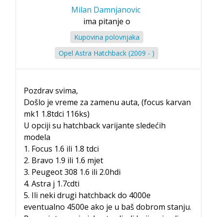
Milan Damnjanovic
ima pitanje o
Kupovina polovnjaka
Opel Astra Hatchback (2009 - )
Pozdrav svima,
Došlo je vreme za zamenu auta, (focus karvan
mk1 1.8tdci 116ks)
U opciji su hatchback varijante sledećih
modela
1. Focus 1.6 ili 1.8 tdci
2. Bravo 1.9 ili 1.6 mjet
3. Peugeot 308 1.6 ili 2.0hdi
4. Astra j 1.7cdti
5. Ili neki drugi hatchback do 4000e
eventualno 4500e ako je u baš dobrom stanju.