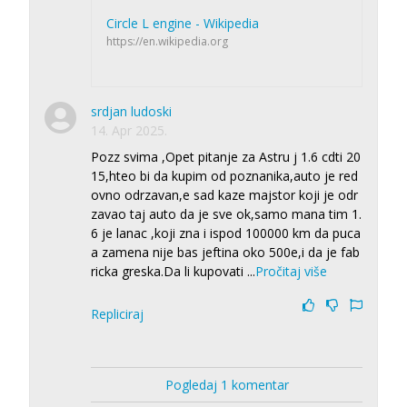
Circle L engine - Wikipedia
https://en.wikipedia.org
srdjan ludoski
14. Apr 2025.
Pozz svima ,Opet pitanje za Astru j 1.6 cdti 20
15,hteo bi da kupim od poznanika,auto je red
ovno odrzavan,e sad kaze majstor koji je odr
zavao taj auto da je sve ok,samo mana tim 1.
6 je lanac ,koji zna i ispod 100000 km da puca
a zamena nije bas jeftina oko 500e,i da je fab
ricka greska.Da li kupovati
...
Pročitaj više
Repliciraj
Pogledaj 1 komentar