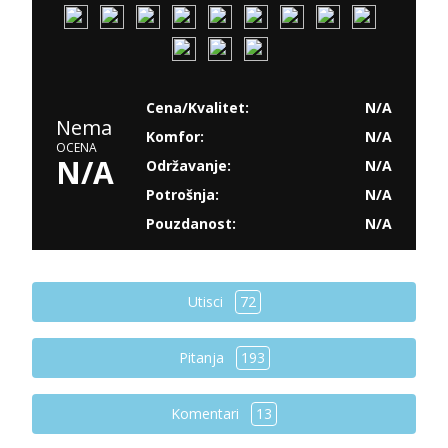
Cena/Kvalitet:
N/A
Nema
Komfor:
N/A
OCENA
N/A
Održavanje:
N/A
Potrošnja:
N/A
Pouzdanost:
N/A
Utisci
72
Pitanja
193
Komentari
13