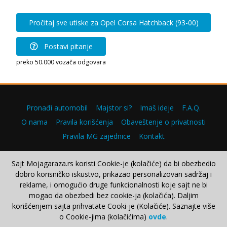
Pročitaj sve utiske za Opel Corsa Hatchback (93-00)
Postavi pitanje
preko 50.000 vozača odgovara
Pronađi automobil
Majstor si?
Imaš ideje
F.A.Q.
O nama
Pravila korišćenja
Obaveštenje o privatnosti
Pravila MG zajednice
Kontakt
Sajt Mojagaraza.rs koristi Cookie-je (kolačiće) da bi obezbedio
dobro korisničko iskustvo, prikazao personalizovan sadržaj i
Copyright © 2000–2026.
reklame, i omogućio druge funkcionalnosti koje sajt ne bi
mogao da obezbedi bez cookie-ja (kolačića). Daljim
korišćenjem sajta prihvatate Cooki-je (Kolačiće). Saznajte više
o Cookie-jima (kolačićima)
ovde
.