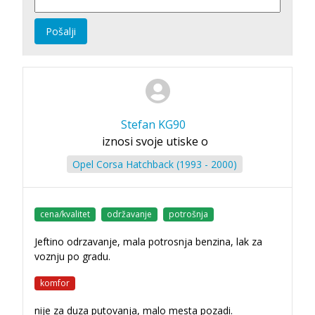
Pošalji
Stefan KG90
iznosi svoje utiske o
Opel Corsa Hatchback (1993 - 2000)
cena/kvalitet
održavanje
potrošnja
Jeftino odrzavanje, mala potrosnja benzina, lak za
voznju po gradu.
komfor
nije za duza putovanja, malo mesta pozadi.