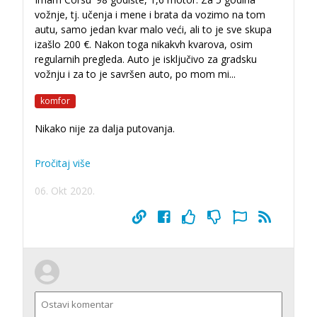
vožnje, tj. učenja i mene i brata da vozimo na tom
autu, samo jedan kvar malo veći, ali to je sve skupa
izašlo 200 €. Nakon toga nikakvh kvarova, osim
regularnih pregleda. Auto je isključivo za gradsku
vožnju i za to je savršen auto, po mom mi
...
komfor
Nikako nije za dalja putovanja.
Pročitaj više
06. Okt 2020.