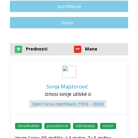
Specifikacije
Delovi
Prednosti
Mane
Sonja Majstorović
iznosi svoje utiske o
Opel Corsa Hatchback (1993 - 2000)
cena/kvalitet
pouzdanost
održavanje
motor
Imam Corsu '98 godište, 1,6 motor. Za 5 godina