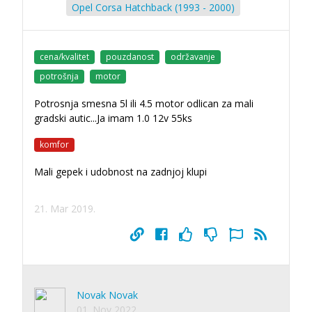
Opel Corsa Hatchback (1993 - 2000)
cena/kvalitet
pouzdanost
održavanje
potrošnja
motor
Potrosnja smesna 5l ili 4.5 motor odlican za mali
gradski autic...Ja imam 1.0 12v 55ks
komfor
Mali gepek i udobnost na zadnjoj klupi
21. Mar 2019.
Novak Novak
01. Nov 2022.