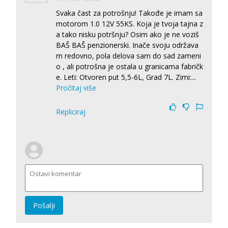
Svaka čast za potrošnju! Takođe je imam sa
motorom 1.0 12V 55KS. Koja je tvoja tajna z
a tako nisku potršnju? Osim ako je ne voziš
BAŠ BAŠ penzionerski. Inače svoju održava
m redovno, pola delova sam do sad zameni
o , ali potrošna je ostala u granicama fabričk
e. Leti: Otvoren put 5,5-6L, Grad 7L. Zimi:
...
Pročitaj više
Repliciraj
Pošalji