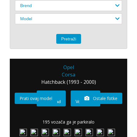
Opel
Corsa
Hatchback (1993 - 2000)
Prati ovaj model
Ostale fotke
Imam sad
Vozio sam
195 vozača ga je parkiralo