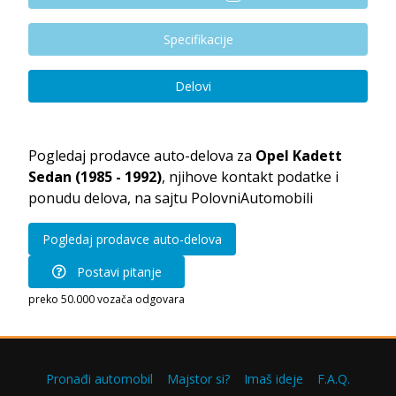
Specifikacije
Delovi
Pogledaj prodavce auto-delova za
Opel Kadett
Sedan (1985 - 1992)
, njihove kontakt podatke i
ponudu delova, na sajtu PolovniAutomobili
Pogledaj prodavce auto-delova
Postavi pitanje
preko 50.000 vozača odgovara
Pronađi automobil
Majstor si?
Imaš ideje
F.A.Q.