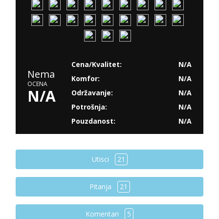
Cena/Kvalitet:
N/A
Nema
Komfor:
N/A
OCENA
N/A
Održavanje:
N/A
Potrošnja:
N/A
Pouzdanost:
N/A
Utisci
21
Pitanja
21
Komentari
5