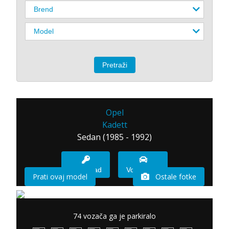
Opel
Kadett
Sedan (1985 - 1992)
Imam sad
Vozio sam
Prati ovaj model
Ostale fotke
74 vozača ga je parkiralo