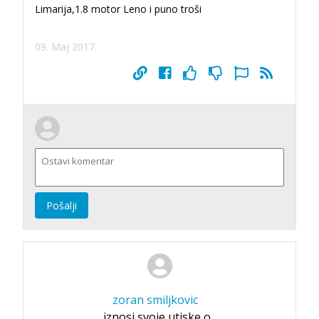
Limarija,1.8 motor Leno i puno troši
09. Maj 2017.
Pošalji
zoran smiljkovic
iznosi svoje utiske o