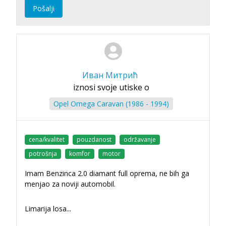
Pošalji
Иван Митрић
iznosi svoje utiske o
Opel Omega Caravan (1986 - 1994)
cena/kvalitet
pouzdanost
održavanje
potrošnja
komfor
motor
Imam Benzinca 2.0 diamant full oprema, ne bih ga
menjao za noviji automobil.
Limarija losa...