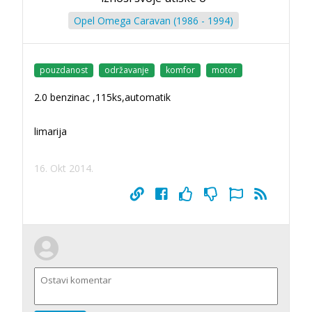
Opel Omega Caravan (1986 - 1994)
pouzdanost
održavanje
komfor
motor
2.0 benzinac ,115ks,automatik
limarija
16. Okt 2014.