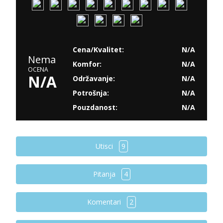
Cena/Kvalitet:
N/A
Nema
Komfor:
N/A
OCENA
N/A
Održavanje:
N/A
Potrošnja:
N/A
Pouzdanost:
N/A
Utisci
9
Pitanja
4
Komentari
2