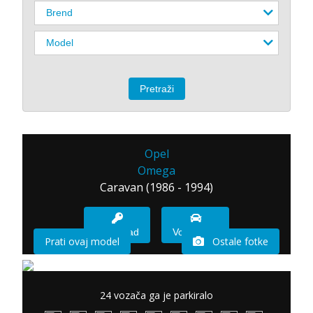
Opel
Omega
Caravan (1986 - 1994)
Imam sad
Vozio sam
Prati ovaj model
Ostale fotke
24 vozača ga je parkiralo