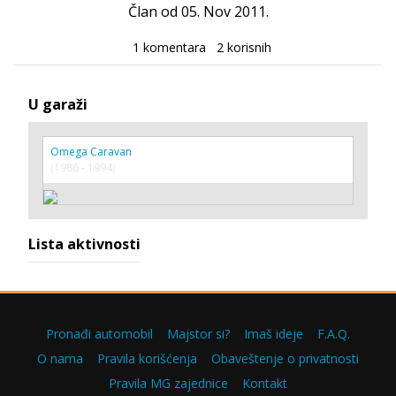
Član od 05. Nov 2011.
1 komentara
2 korisnih
U garaži
Omega Caravan
(1986 - 1994)
Lista aktivnosti
Pronađi automobil
Majstor si?
Imaš ideje
F.A.Q.
O nama
Pravila korišćenja
Obaveštenje o privatnosti
Pravila MG zajednice
Kontakt